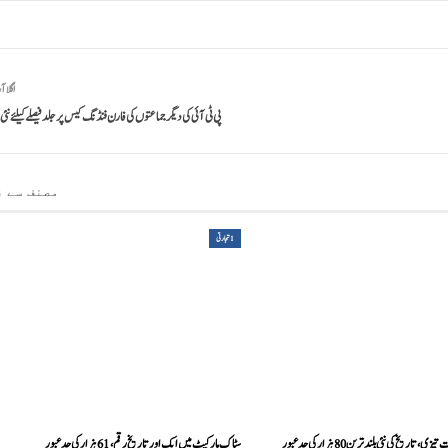
اگلا آ
پی ٹی آئی کی دیگر جماعتوں کی فارن فنڈنگ کیس پر جلد فیصلے کیلئے ن
مصنف سے ز
1تجارتی
خ کی نئی بلند ترین 80 ہزار کی حد عبور
سٹاک مارکیٹ میں ایک اور تاریخ رقم، 61 ہزار کی حد عبور