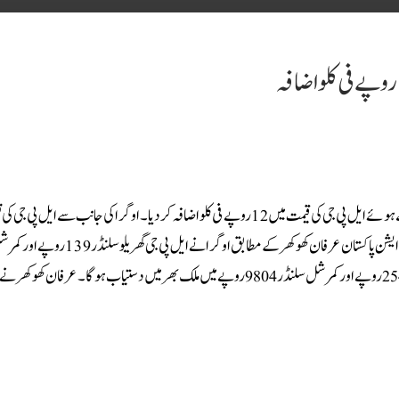
آئل اینڈ گیس ریگولیٹری اتھارٹی (اوگرا) نے غریب کیلئے ایک اور پریشانی پیدا کرتے ہوئے ایل پی جی کی قیمت میں 12روپے فی کلو اضافہ کر دیا۔اوگرا کی جانب
اضافے کا نوٹیفکیشن بھی جاری کر دیا گیا ہے۔دوسری جانب چیئرمین ایل پی جی ایسوسی ایشن پاکستان عرفان کھوکھر ک
کی قیمت میں 535 روپے اضافہ کیا، ایل پی جی 216 روپے فی کلو جبکہ گھریلو سلنڈر 2548 روپے اور کمرشل سلنڈر 9804 روپے میں ملک بھر میں دستیاب ہوگا۔عر