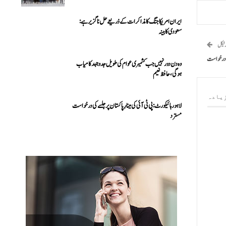
ایران امریکا جنگ کا مذاکرات کے ذریعے حل ناگزیر ہے:
سعودی کابینہ
رٹیکل
ئی درخواست
وہ دن دور نہیں جب کشمیری عوام کی طویل جدوجہد کامیاب
ہوگی،حافظ نعیم
یادہ
لاہور ہائیکورٹ: پی ٹی آئی کی مینارِ پاکستان پر جلسے کی درخواست
مسترد