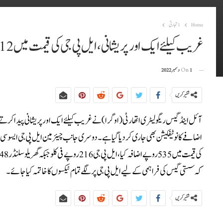
Home
1تجارتی
غریب کیلئے ایک اور پریشانی، ایل پی جی کی قیمت میں 12 روپے فی کلو اضافہ
1 دسمبر 2022
On
شئیر کریں
کہ سستی گیس کی فراہمی کے لیے ایل پی جی پر لگے تمام ٹیکسوں کا خاتمہ کیا جائے۔
شئیر کریں