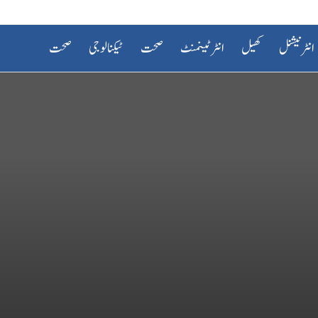
انٹرنیشنل
کھیل
انٹرٹینمنٹ
صحت
ٹیکنالوجی
صحت