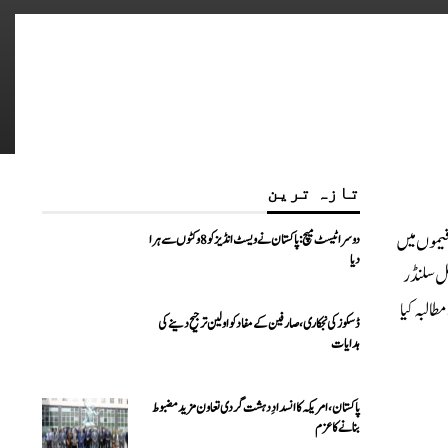
تازہ ترین
 سے ایل پی جی کی قیموں میں
دوسرا ٹیسٹ میچ: پاکستان نے ویسٹ انڈیز کو 8 وکٹوں سے ہرا
دیا
ے مطابق اوگرا نے ایل پی جی گھریلو سلنڈر 139 روپے اور کمرشل سلنڈر
فان کھوکھر نے مطالبہ کیا
ڈسکوز کی نجکاری،صارفین کے مفاد کو اولین ترجیح دینے کی
ہدایات
پاکستان، امریکہ کا انسدادِ دہشت گردی تعاون مزید مضبوط
بنانے کا عزم