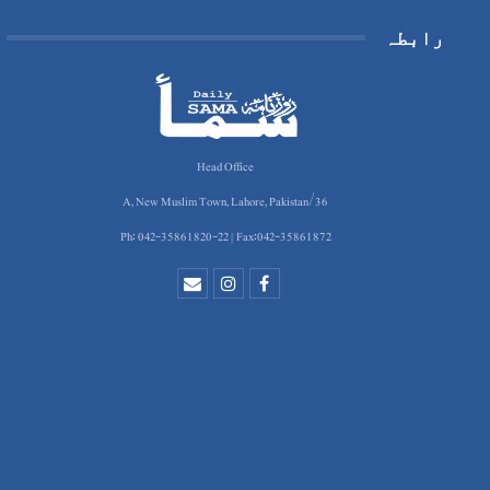
رابطہ
Head Office
36/A, New Muslim Town, Lahore, Pakistan
Ph: 042-35861820-22 | Fax:042-35861872