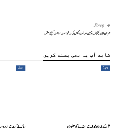
پچھلا آرٹیکل
عمران خان کیخلاف توہین عدالت کیس کی درخواست سماعت کیلئے مقرر
شاید آپ یہ بھی پسند کریں
1تجارتی
1تجارتی
بجلی کے بنیادی ٹیرف میں اضافے کی منظوری
سٹاک مارکیٹ میں زبردست تیزی، تاری