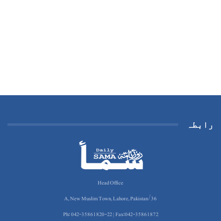
رابطہ
Head Office
36/A, New Muslim Town, Lahore, Pakistan
Ph: 042-35861820-22 | Fax:042-35861872