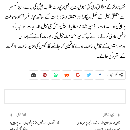
جیل رولز کے مطابق دی گئی سہولیات پر بھی رپورٹ طلب پیش کی جائے، ان کیسز
سے متعلق جیل کے مکمل ریکارڈ اور متعلقہ دستاویزات کے ساتھ مجاز افسر آئندہ سماعت
پر پیش ہو۔عدالت نے سپرنٹنڈنٹ اڈیالہ جیل، آئی جی جیل خانہ جات اور نیب کو
نوٹس جاری کرتے ہوئے کہا کہ سپرنٹنڈنٹ جیل کی رپورٹ آنے کے بعد ہی
درخواستوں کے قابلِ سماعت ہونے کا تعین کیا جا سکے گا، کیس کی مزید سماعت 6 اگست
کے مقرر کی جائے۔
شئیر کریں
پچھلا آرٹیکل
اگلا آرٹیکل
چین: 325 ملین ڈالرز رشوت لینے پر سرکاری
ملک سکیموں سے نہیں، مؤثر پالیسیوں سے چلتے ہیں:
عہدیدار کو سزائے موت
حافظ نعیم الرحمان