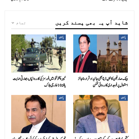
شاید آپ یہ بھی پسند کریں
تمام
پاکستان
پاکستان
بینک صارفین کا خفیہ ڈیٹا بھی جائیداد قرار، ناجائز
خیبرپختونخوا میں فورسز کی کارروائیاں، بھارتی حمایت
استعمال پر فوجداری کارروائی ممکن
یافتہ 10 خارجی ہلاک
پاکستان
پاکستان