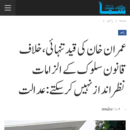
Home
پاکستان
پاکستان
عمران خان کی قید تنہائی، خلاف
قانون سلوک کے الزامات
نظرانداز نہیں کر سکتے: عدالت
7 جولائی 2026
On