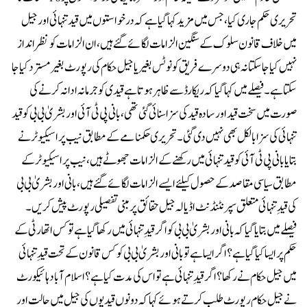
تحریری حکم جاری کیا، جس میں مزید کہا گیا ہے کہ درخواستوں میں قید تنہائی اور جیل
میں خلاف قانون سلوک کے سنگین الزامات لگائے گئے ہیں، ان الزامات کو نظر انداز
نہیں کیا جا سکتا نہ ہی دوسرے فریق کو نوٹس بغیر یا جیل حکام کی رپورٹ بغیر مسترد کیا جا
سکتا ہے۔فیصلے میں کہا گیا کہ ریکارڈ سے ظاہر ہوتا ہے قیدی کو جرمانہ ادا نہ کرنے کی
صورت میں سخت قید اور سادہ قید کی سزا سنائی گئی تھی، بانی پی ٹی آئی اور بشریٰ بی بی کو قید
تنہائی کی سزا بالکل بھی نہیں دی گئی۔تحریری حکمنامے کے مطابق نیب پراسیکیوٹر نے
بتایا بانی پی ٹی آئی کو قید تنہائی میں رکھنے کے الزامات جھوٹے ہیں، نیب پراسیکیوٹر کے
مطابق سیاسی مقاصد کے حصول کیلئے ایسے الزامات لگائے گئے ہیں، بانی اور بشریٰ بی بی
کی قیدِ تنہائی متعلق سپرنٹنڈنٹ اڈیالہ جیل حقائق پر مبنی تفصیلی رپورٹ پیش کریں۔
فیصلے میں بتایا گیا کہ بانی اور بشریٰ بی بی کو اگر قیدِ تنہائی میں رکھا گیا ہے تو کس اتھارٹی کے
حکم پر ایسا کیا گیا ہے؟ اگر ایسا ہے تو بانی اور بشریٰ بی بی کو کس قانون کے تحت قیدِ تنہائی
میں جیل حکام نے رکھا ؟ اگر قیدِ تنہائی ہے تو اس کی مدت کیا ہے؟اسلام آباد ہائیکورٹ
نے جیل حکام رپورٹ طلب کرتے ہوئے کہا کہ دونوں قیدیوں کی جیل میں حالت اور