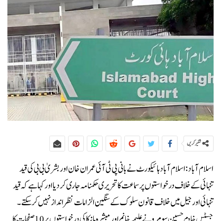
شئیر کریں
اسلام آباد:اسلام آباد ہائیکورٹ نے بانی پی ٹی آئی عمران خان اور بشریٰ بی بی کی قید
تنہائی کے خلاف درخواستوں پر سماعت کا تحریری حکمنامہ جاری کر دیا اور کہا ہے کہ قید
تنہائی اور جیل میں خلاف قانون سلوک کے سنگین الزامات نظر انداز نہیں کر سکتے۔
جسٹس خادم حسین سومرو نے علیمہ خانم اور مبشرہ مانیکا کی درخواستوں پر 10 صفحات کا