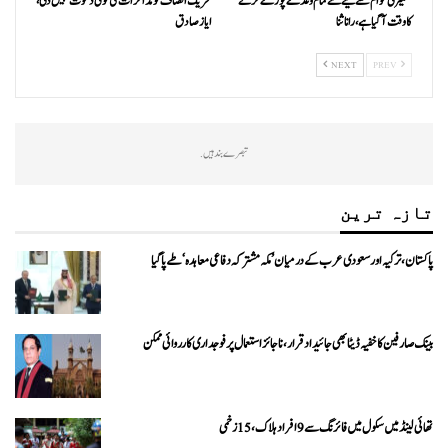
کشمیری عوام سے کیے گئے تمام وعدے پورے کرنے
تحریک انصاف کو مذاکرات کی کوئی دعوت نہیں دی،
کا وقت آ گیا ہے، رانا ثنا
ایاز صادق
NEXT
PREV
تبصرے بند ہیں.
تازہ ترین
پاکستان، ترکیہ اور سعودی عرب کے درمیان ’مکہ مشترکہ دفاعی معاہدہ‘ طے پا گیا
بینک صارفین کا خفیہ ڈیٹا بھی جائیداد قرار، ناجائز استعمال پر فوجداری کارروائی ممکن
تھائی لینڈ میں سکول میں فائرنگ سے 9 افراد ہلاک، 15 زخمی