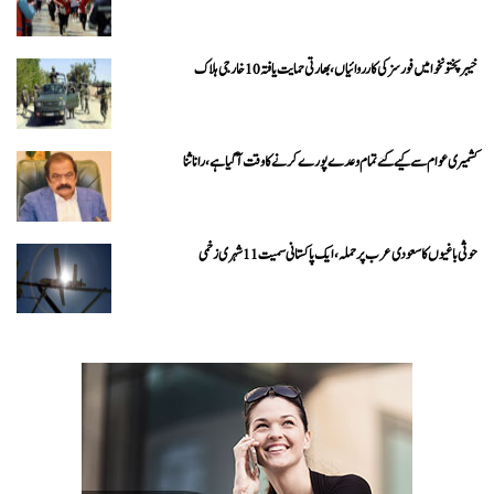
خیبرپختونخوا میں فورسز کی کارروائیاں، بھارتی حمایت یافتہ 10 خارجی ہلاک
کشمیری عوام سے کیے گئے تمام وعدے پورے کرنے کا وقت آ گیا ہے، رانا ثنا
حوثی باغیوں کا سعودی عرب پر حملہ، ایک پاکستانی سمیت 11 شہری زخمی