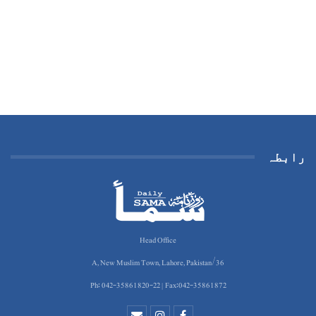
رابطہ
Head Office
36/A, New Muslim Town, Lahore, Pakistan
Ph: 042-35861820-22 | Fax:042-35861872