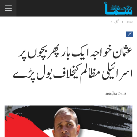
Home
کھیل
کھیل
عثمان خواجہ ایک بار پھر بچوں پر
اسرائیلی مظالم کیخلاف بول پڑے
18 جولائی 2025
On