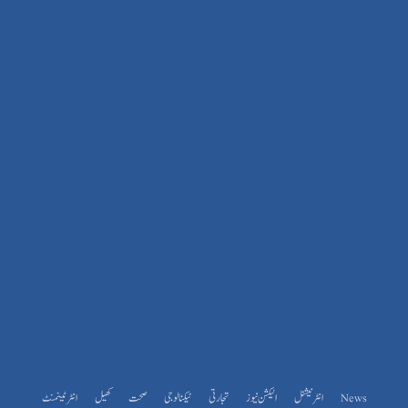
News
انٹرنیشنل
الیکشن نیوز
تجارتی
ٹیکنالوجی
صحت
کھیل
انٹرٹینمنٹ