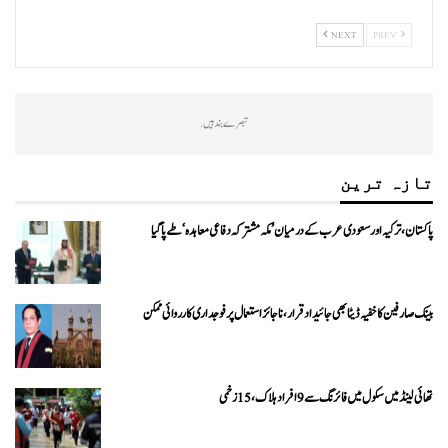
NEXT
PREV
تبصرے بند ہیں.
تازہ ترین
پاکستان، ترکیہ اور سعودی عرب کے درمیان ’مکہ مشترکہ دفاعی معاہدہ‘ طے پا گیا
بینک صارفین کا خفیہ ڈیٹا بھی جائیداد قرار، ناجائز استعمال پر فوجداری کارروائی ممکن
تھائی لینڈ میں سکول میں فائرنگ سے 9 افراد ہلاک، 15 زخمی