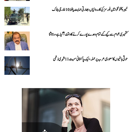
خیبرپختونخوا میں فورسز کی کارروائیاں، بھارتی حمایت یافتہ 10 خارجی ہلاک
کشمیری عوام سے کیے گئے تمام وعدے پورے کرنے کا وقت آ گیا ہے، رانا ثنا
حوثی باغیوں کا سعودی عرب پر حملہ، ایک پاکستانی سمیت 11 شہری زخمی