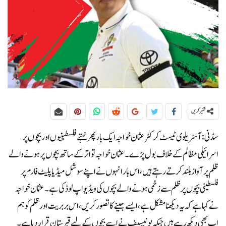
شئیر کریں
سڈنی: آسٹریلوی ٹیسٹ کرکٹر عثمان خواجہ ایک بار پھر نہتے فلسطینیوں اور بچوں پر
اسرائیلی مظالم کے خلاف بول پڑے۔عثمان خواجہ تواتر کے ساتھ بچوں پر ہونے والے
ظلم پر آواز بلند کرتے رہتے ہیں، اس بار انہوں نے اپنے سوشل میڈیا پلیٹ فارم پر
فلسطینی بچوں پر ظلم سے زخمی ہونے والے بچوں کی ویڈیو اپ لوڈ کی ہے۔عثمان خواجہ
نے کہا ہے کہ یہ دیکھنا مشکل ہے، ایسے جینے کا تصور کریں، اس بربریت اور ظلم کو ہم
اب بھی دیکھ رہے ہیں جبکہ یونیسیف نے اسے بچوں کے لیے قبرستان قرار دیا ہے۔