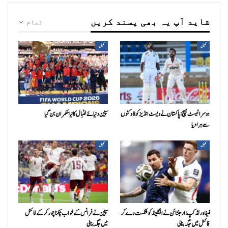
شاید آپ یہ بھی پسند کریں
تمام
کھیل
کھیل
دوسرا ٹیسٹ میچ: پاکستان نے ویسٹ انڈیز کو 8 وکٹوں
سپین دنیائے فٹبال کا نیا حکمران بن گیا
سے ہرا دیا
کھیل
کھیل
فیفا ورلڈکپ: ارجنٹائن نے انگلینڈ کو شکست دے کر
سپین نے فرانس کے خواب چکنا چور کر کے فائنل
فائنل میں جگہ بنا لی
میں جگہ بنا لی