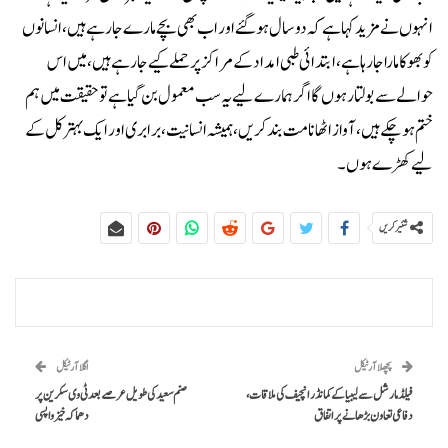
انہوں نے مزید کہا ہے کہ دو سال ہو گئے اور اب بھی بچے مارے جا رہے ہیں، انسانوں
کو بھوکا مارا جارہا ہے، ابتدائی طبی امداد کے مراکز پر حملے کیے جا رہے ہیں، میں اس
حوالے سے بولتا رہوں گا اگر ہمارے لیے یہ سب معمول بن گیا ہے تو حقیقت میں ہم
ختم ہو چکے ہیں، آواز اٹھانا مت بند کریں، ہمیشہ انسانیت، برابری اور ایک بہتر کل کے
لیے کھڑے ہوں۔
شئیر کریں
پچھلا آرٹیکل
اگلا آرٹیکل
فیلڈ مارشل سے لیبیا کے کمانڈر انچیف کی ملاقات،
صنم سعید کی طویل عرصے بعد ٹی وی سکرین پر
دفاعی تعاون بڑھانے پر اتفاق
دھماکہ خیز واپسی