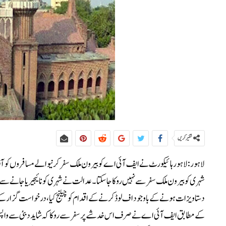
شئیر کریں
لاہور:لاہور ہائیکورٹ نے ایف آئی اے کو بیرون ملک سفر کرنیوالے مسافروں کو آ
شہری کو بیرون ملک سفر سے نہیں روکا جا سکتا۔عدالت نے شہری کو نائیجیریا جانے سے
دستاویزات ہونے کے باوجود اف لوڈ کرنے کے اقدام کو چیلنج کیا، درخواست گزار ک
کے مطابق ایف آئی اے نے صرف اس خدشے پر سفر سے روکا کہ شاید دبئی سے واپس ن