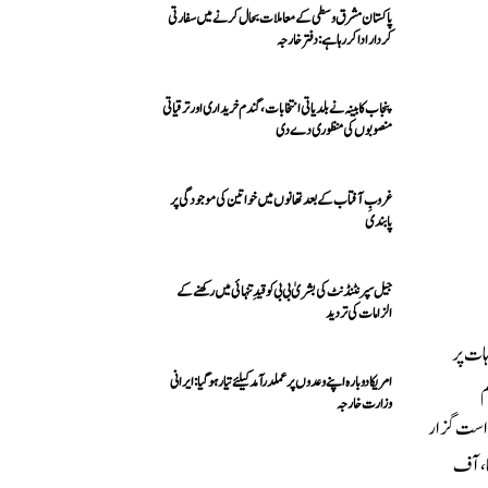
پاکستان مشرق وسطی کے معاملات بحال کرنے میں سفارتی
کردار ادا کررہا ہے: دفتر خارجہ
پنجاب کابینہ نے بلدیاتی انتخابات، گندم خریداری اور ترقیاتی
منصوبوں کی منظوری دے دی
غروبِ آفتاب کے بعد تھانوں میں خواتین کی موجودگی پر
پابندی
جیل سپرنٹنڈنٹ کی بشریٰ بی بی کو قیدِ تنہائی میں رکھنے کے
الزامات کی تردید
ات پر
امریکا دوبارہ اپنے وعدوں پر عملدرآمد کیلئے تیار ہو گیا: ایرانی
م
وزارت خارجہ
واست گزار
ا، آف