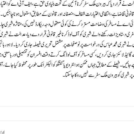
عدالت نے قرار دیا کہ بیرون ملک سفر کرنا آئین کے تحت بنیادی حق ہے، ایف آئی اے کو اختی
 قانونی تقاضا ہے، انتظامی اختیارات شفاف، منصفانہ اور قانون کے مطابق استعمال ہونا چاہئیں۔
ی اے نے مسافر کی وضاحت مسترد کرنے کی کوئی معقول وجہ ریکارڈ نہیں کی، متاثرہ شہری چاہ
 دستاویزات رکھنے والے شہری کو آف لوڈ کرنا غیر قانونی قرار دے دیا، عدالت نے شہری کو ن
نے شہری محمد عباس کی درخواست پر نو صفحات پر مشتمل تحریری فیصلہ جاری کردیا۔لاہور ہا
ائیڈلائنز جاری کردیں، کسی مسافرکوآف لوڈنگ کرتے وقت افسران کو تفصیلی اور بامعنی و
جائیں۔فیصلے کے مطابق جہاں ممکن ہوانٹرویو یا گفتگو کو الیکٹرانک طور پر محفوظ کیا جائے،
 پر شہری کو بیرون ملک سفر سے نہیں روکا جا سکتا۔
اگلا آ