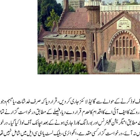
ف لوڈ کرنے کے حوالے سے گائیڈ لائنز جاری کردیں، قرار دیا کہ صرف خدشات، یا مبہم وجوہ
 روکنے کا ایف آئی اے کا اقدام کالعدم قرار دے دیا، فیصلے کے مطابق درخواست گزار نے تما
ے مطابق امیگریشن کلیئرنس اور بورڈنگ کارڈ جاری ہونے کے بعد اچانک آف لوڈ کیا گیا۔درخ
ہ آئے، درخواست گزار کسی مقدمے، انکوائری، بلیک لسٹ یا ای سی ایل میں شامل نہیں تھ