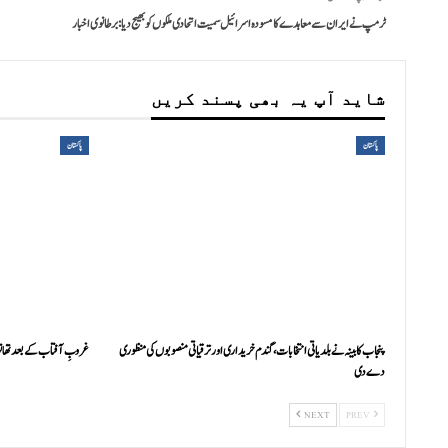
ٹرمپ نے ایران سے معاہدے کا مسودہ اسرائیل سمیت اتحادی ملکوں کو بھیج دیا: برطانوی اخبار
شاید آپ یہ بھی پسند کریں
پاکستان
پاکستان
پنجاب کابینہ نے بلدیاتی انتخابات، گندم خریداری اور ترقیاتی منصوبوں کی منظوری
غروبِ آفتاب کے بعد تھانو
دے دی
NEXT
PREV