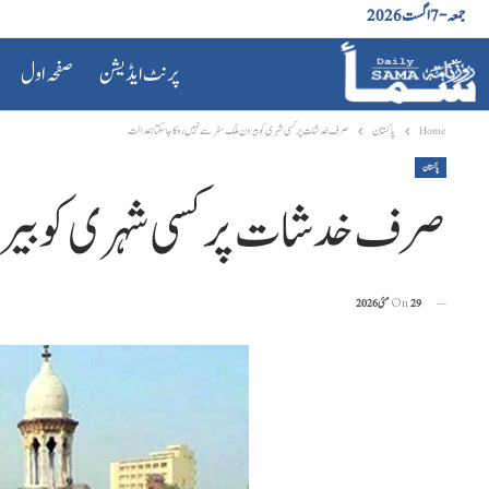
جمعہ - 7 اگست 2026
پرنٹ ایڈیشن
صفحہ اول
Home
پاکستان
صرف خدشات پر کسی شہری کو بیرون ملک سفر سے نہیں روکا جاسکتا: عدالت
پاکستان
صرف خدشات پر کسی شہری کو بیرون
29 مئی 2026
On