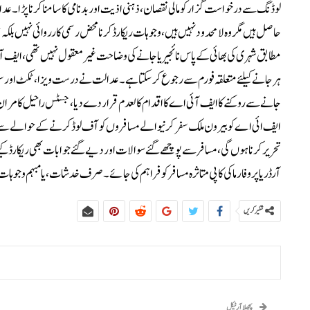
لوڈنگ سے درخواست گزار کو مالی نقصان، ذہنی اذیت اور بدنامی کا سامنا کرنا پڑا۔
حاصل ہیں مگر وہ لامحدود نہیں ہیں، وجوہات ریکارڈ کرنا محض رسمی کارروائی نہیں بلکہ
مطابق شہری کی بھائی کے پاس نائجیریا جانے کی وضاحت غیر معقول نہیں تھی، ایف آئ
ہرجانے کیلئے متعلقہ فورم سے رجوع کر سکتا ہے۔عدالت نے درست ویزا، ٹکٹ اور سفری
جانے سے روکنے کا ایف آئی اے کا اقدام کالعدم قرار دے دیا، جسٹس راحیل کامران 
ایف ائی اے کو بیرون ملک سفر کرنیوالے مسافروں کو آف لوڈ کرنے کے حوالے سے گ
تحریرکرنا ہوں گی، مسافر سے پوچھے گئے سوالات اور دیے گئے جوابات بھی ریکارڈ کیے 
آرڈر یا پروفارما کی کاپی متاثرہ مسافر کو فراہم کی جائے۔ صرف خدشات، یا مبہم وجوہات
شئیر کریں
پچھلا آرٹیکل