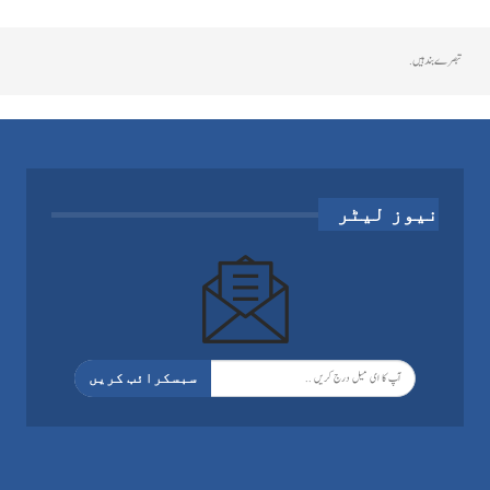
تبصرے بند ہیں.
نیوز لیٹر
سبسکرائب کریں