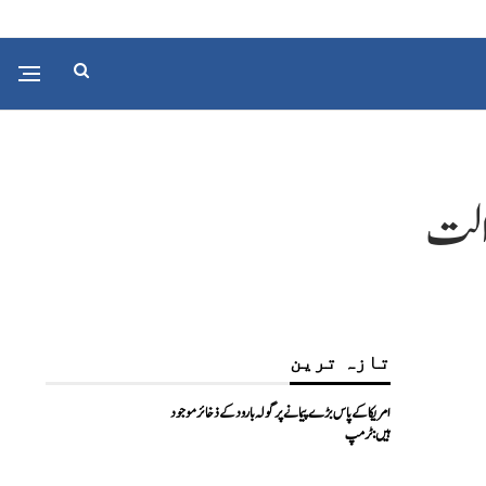
الت
تازہ ترین
امریکا کے پاس بڑے پیمانے پر گولہ بارود کے ذخائر موجود
ہیں: ٹرمپ