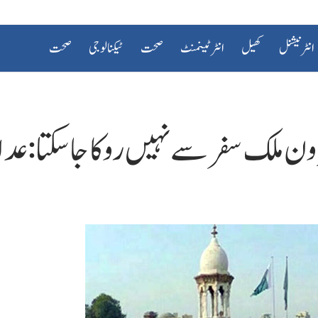
انٹرنیشنل
کھیل
انٹرٹینمنٹ
صحت
ٹیکنالوجی
صحت
 ملک سفر سے نہیں روکا جاسکتا: عد