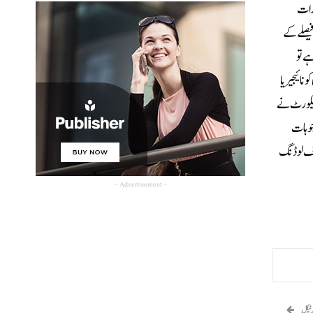
ارات
فیصلے کے
ے تو
ائیجیریا
ئیکورٹ نے
جوہات
 آف لوڈنگ
- Advertisement -
رٹیکل