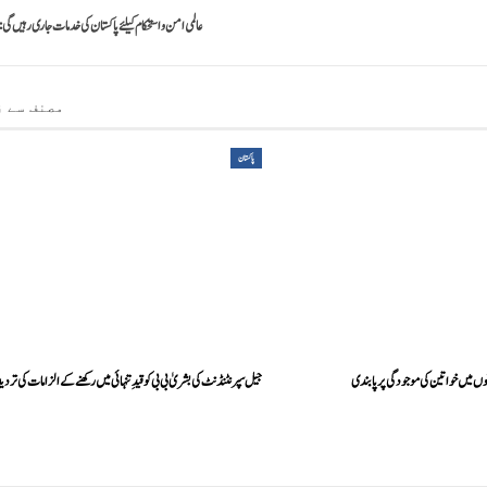
عالمی امن و استحکام کیلئے پاکستان کی خدمات جاری رہیں گی
مصنف سے ز
پاکستان
ں میں خواتین کی موجودگی پر پابندی
جیل سپرنٹنڈنٹ کی بشریٰ بی بی کو قیدِ تنہائی میں رکھنے کے الزامات کی تردی