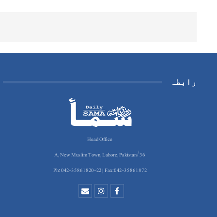
رابطہ
Head Office
36/A, New Muslim Town, Lahore, Pakistan
Ph: 042-35861820-22 | Fax:042-35861872