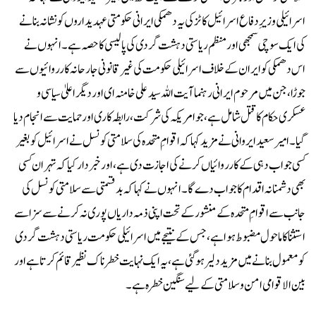
اسرائیلی وزیرِ دفاع اسرائیل کاٹز کی یہ دھمکی ایرانی حکومتی عہدیداروں کو نشانہ بنانے
کی ایک سوچی سمجھی اور منظم ریاستی دہشت گردی کی پالیسی کا حصہ ہے۔انہوں نے
اس دھمکی کو ایران کے خلاف اسرائیلی حکومت کی غیر قانونی جارحانہ کارروائیوں سے
جوڑا، جن میں مرحوم ایرانی رہنما آیت اللہ سید علی خامنہ ای اور دیگر اعلیٰ سیاسی و
عسکری حکام کا قتل شامل ہے، جو امریکہ کی شرکت، رابطہ کاری اور حمایت سے انجام دیا
گیا۔امیر سعید ایروانی نے مزید کہا کہ اقوامِ متحدہ کی سلامتی کونسل نے اسرائیل کو بغیر
کسی جواب دہی کے کارروائیاں کرنے کی اجازت دی ہے، اور خبردار کیا کہ تہران کسی
بھی دشمنانہ اقدام کا جواب دے گا۔انہوں نے کہا کہ بدقسمتی سے سلامتی کونسل کی
جانب سے اقوامِ متحدہ کے منشور کے تحت اپنی ذمہ داریاں پوری نہ کرنے سے سزا سے
استثنا کا ماحول مضبوط ہوا ہے، جس کے نتیجے میں اسرائیلی حکومت ریاستی دہشت گردی
کو معمول بنانے میں مزید دلیر ہو گئی ہے، یہ ایک نہایت خطرناک نظیر قائم کرتا ہے اور
بین الاقوامی امن و سلامتی کے لیے سنگین خطرہ ہے۔