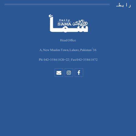
رابطہ
Head Office
36/A, New Muslim Town, Lahore, Pakistan
Ph: 042-35861820-22 | Fax:042-35861872