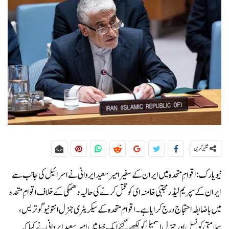
شئیر کریں
نیویارک:اقوامِ متحدہ میں ایران کے سفیر امیر سعید ایروانی نے اسرائیل کی جانب سے
ایران کے سپریم لیڈر مجتبیٰ خامنہ ای کو قتل کرنے کی حالیہ دھمکی کے خلاف اقوامِ متحدہ
میں باضابطہ احتجاج درج کرایا ہے۔اقوامِ متحدہ کے سیکریٹری جنرل انتونیو گوتریس،
سلامتی کونسل اور جنرل اسمبلی کو لکھے گئے ایک خط میں امیر سعید ایروانی نے کہا کہ