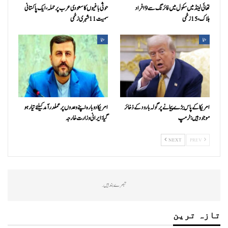
تھائی لینڈ میں سکول میں فائرنگ سے 9 افراد
حوثی باغیوں کا سعودی عرب پر حملہ، ایک پاکستانی
ہلاک، 15 زخمی
سمیت 11 شہری زخمی
دنیا
دنیا
امریکا کے پاس بڑے پیمانے پر گولہ بارود کے ذخائر
امریکا دوبارہ اپنے وعدوں پر عملدرآمد کیلئے تیار ہو
موجود ہیں: ٹرمپ
گیا: ایرانی وزارت خارجہ
NEXT
PREV
تبصرے بند ہیں.
تازہ ترین