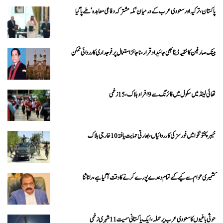
پاکستان، ترکیہ اور سعودی عرب کے درمیان ’مکہ مشترکہ دفاعی معاہدہ‘ طے پا گیا
بینک صارفین کا خفیہ ڈیٹا بھی جائیداد قرار، ناجائز استعمال پر فوجداری کارروائی ممکن
تھائی لینڈ میں سکول میں فائرنگ سے 9 افراد ہلاک، 15 زخمی
خیبرپختونخوا میں فورسز کی کارروائیاں، بھارتی حمایت یافتہ 10 خارجی ہلاک
کشمیری عوام سے کیے گئے تمام وعدے پورے کرنے کا وقت آ گیا ہے، رانا ثنا
حوثی باغیوں کا سعودی عرب پر حملہ، ایک پاکستانی سمیت 11 شہری زخمی