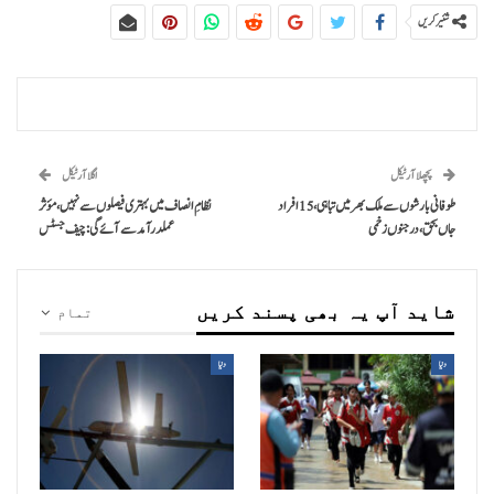
شئیر کریں
پچھلا آرٹیکل
اگلا آرٹیکل
طوفانی بارشوں سے ملک بھر میں تباہی، 15 افراد
نظامِ انصاف میں بہتری فیصلوں سے نہیں، مؤثر
جاں بحق، درجنوں زخمی
عملدرآمد سے آئے گی: چیف جسٹس
شاید آپ یہ بھی پسند کریں
تمام
دنیا
دنیا