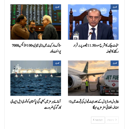
کاروبار
کاروبار
سٹیٹ بینک کا شرح سود 11.50 فیصد پر برقرار
سٹاک مارکیٹ میں بڑی تیزی، 100 انڈیکس 7000
رکھنے کا فیصلہ
پوائنٹ بلند
کاروبار
کاروبار
پیٹرول اور ڈیزل کے بعد جیٹ فیول کی قیمت میں بڑا
آبنائے ہرمز میں کشیدگی: پاکستان کو فوری ایل این جی
اضافہ، فضائی سفر مزید مہنگا
کارگو کی ضرورت
NEXT
PREV