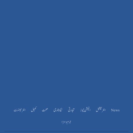
News
انٹرنیشنل
الیکشن نیوز
تجارتی
ٹیکنالوجی
صحت
کھیل
انٹرٹینمنٹ
جرم و سزا