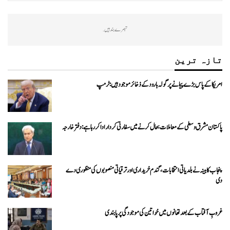
تبصرے بند ہیں.
تازہ ترین
امریکا کے پاس بڑے پیمانے پر گولہ بارود کے ذخائر موجود ہیں: ٹرمپ
پاکستان مشرق وسطی کے معاملات بحال کرنے میں سفارتی کردار ادا کررہا ہے: دفتر خارجہ
پنجاب کابینہ نے بلدیاتی انتخابات، گندم خریداری اور ترقیاتی منصوبوں کی منظوری دے
دی
غروبِ آفتاب کے بعد تھانوں میں خواتین کی موجودگی پر پابندی