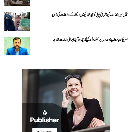
جیل سپرنٹنڈنٹ کی بشریٰ بی بی کو قیدِ تنہائی میں رکھنے کے الزامات کی تردید
امریکا دوبارہ اپنے وعدوں پر عملدرآمد کیلئے تیار ہو گیا: ایرانی وزارت خارجہ