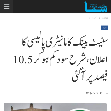
Home
کاروبار
کاروبار
سٹیٹ بینک کا مانیٹری پالیسی کا
اعلان، شرح سود کم ہو کر 10.5
فیصد پر آ گئی
15 دسمبر 2025
On