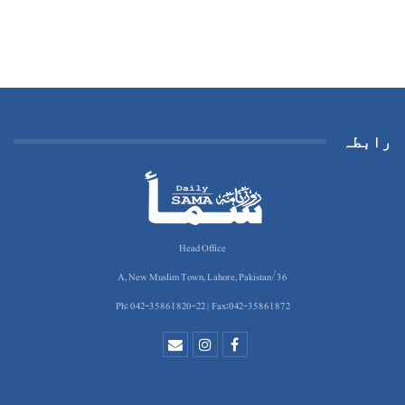
رابطہ
Head Office
36/A, New Muslim Town, Lahore, Pakistan
Ph: 042-35861820-22 | Fax:042-35861872