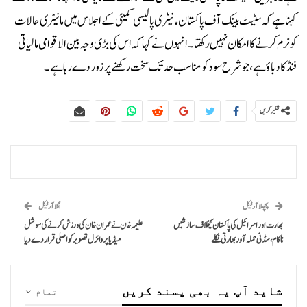
کہنا ہے کہ سٹیٹ بینک آف پاکستان مانیٹری پالیسی کمیٹی کے اجلاس میں مانیٹری حالات
کو نرم کرنے کا امکان نہیں رکھتا۔انہوں نے کہا کہ اس کی بڑی وجہ بین الاقوامی مالیاتی
فنڈ کا دباؤ ہے، جو شرح سود کو مناسب حد تک سخت رکھنے پر زور دے رہا ہے۔
شئیر کریں
پچھلا آرٹیکل
اگلا آرٹیکل
بھارت اور اسرائیل کی پاکستان کیخلاف سازشیں
علیمہ خان نے عمران خان کی ورزش کرنے کی سوشل
ناکام، سڈنی حملہ آور بھارتی نکلے
میڈیا پر وائرل تصویر کو اصلی قرار دے دیا
شاید آپ یہ بھی پسند کریں
تمام