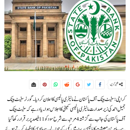
شئیر کریں
کراچی:سٹیٹ بینک آف پاکستان نے مانیٹری پالیسی کا اعلان کر دیا۔گورنر سٹیٹ بینک
جمیل احمد کی زیر صدارت مانیٹری پالیسی کمیٹی کا اجلاس ہوا۔یاد رہے کہ سٹیٹ بینک
آف پاکستان کی جانب سے گزشتہ 4 مرتبہ سے شرح سود کو 11 فیصد پر برقرار رکھا گیا
ہے۔ماہرین معیشت کا پالیسی ریٹ میں کمی کے حوالے سے مایوسی کا اظہار کرتے ہوئے