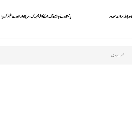
اروباری اوقات محدود
پاکستان نے جامع جنگ بندی کا فریم ورک امریکا و ایران سے شیئر کر دیا
تبصرے بند ہیں.