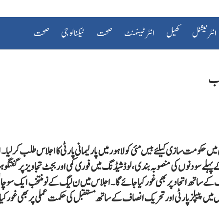
انٹرنیشنل
کھیل
انٹرٹینمنٹ
صحت
ٹیکنالوجی
صحت
 حکومت سازی کیلئے بیس مئی کو لاہور میں پارلیمانی پارٹی کا اجلاس طلب کرلیا۔
لے سو دنوں کی منصوبہ بندی، لوڈشیڈنگ میں فوری کمی اور بجٹ تجاویز پر گفتگو 
کے ساتھ اتحاد پر بھی غور کیا جائے گا۔ اجلاس میں ن لیگ کے نومنتخب ایک سو چ
 پیپلز پارٹی اور تحریک انصاف کے ساتھ مستقبل کی حکمت عملی پر بھی غور کیا ج