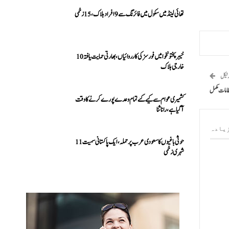
تھائی لینڈ میں سکول میں فائرنگ سے 9 افراد ہلاک، 15 زخمی
خیبرپختونخوا میں فورسز کی کارروائیاں، بھارتی حمایت یافتہ 10
خارجی ہلاک
رٹیکل
کشمیری عوام سے کیے گئے تمام وعدے پورے کرنے کا وقت
آ گیا ہے، رانا ثنا
یادہ
حوثی باغیوں کا سعودی عرب پر حملہ، ایک پاکستانی سمیت 11
شہری زخمی