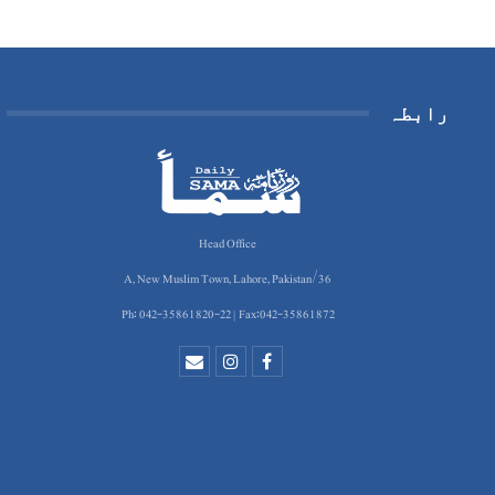
رابطہ
Head Office
36/A, New Muslim Town, Lahore, Pakistan
Ph: 042-35861820-22 | Fax:042-35861872