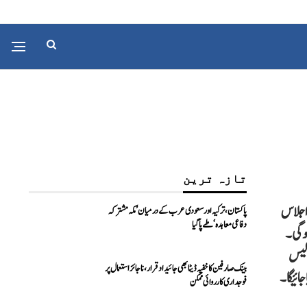
تازہ ترین
 اجلاس
پاکستان، ترکیہ اور سعودی عرب کے درمیان ’مکہ مشترکہ
دفاعی معاہدہ‘ طے پا گیا
ہوگی۔
الیس
بینک صارفین کا خفیہ ڈیٹا بھی جائیداد قرار، ناجائز استعمال پر
ائیگا۔
فوجداری کارروائی ممکن