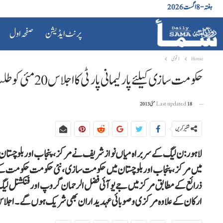
ہفتہ - 8 اگست 2026
پرنٹ ایڈیشن
صفحہ اول
Home
1 قومی
حکومت سازی کیلئے پارلیمانی پارٹی کا اجلاس 20 مئی کو طلب
18 مئی 2013
Last updated
شئیر کریں
لاہور: ن لیگ کے سربراہ میاں نوازشریف نے مرکز، پنجاب اور بلوچستان میں
میں مرکز، پنجاب اور بلوچستان میں حکومت سازی، نئی حکومت حکومت کے پہ
ذرائع کے مطابق مرکز میں جے یو آئی فضل الرحمان گروپ اور فنکشنل لیگ 
ارکان کے علاوہ مرکزی و صوبائی عہدیداران بھی شریک ہوں گے۔ اجلاس میں