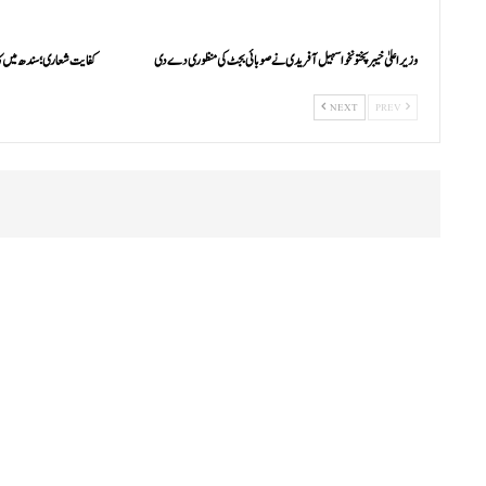
وزیراعلیٰ خیبرپختونخوا سہیل آفریدی نے صوبائی بجٹ کی منظوری دے دی
کفایت شعاری؛ سندھ میں ک
NEXT
PREV