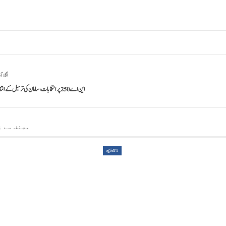
اگلا آ
این اے 250 پر انتخابات،سامان کی ترسیل کے انتظامات مکمل
مصنف سے ز
1تازہ ترین