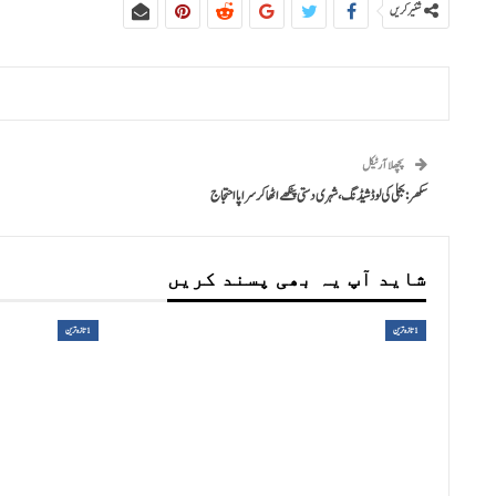
شئیر کریں
پچھلا آرٹیکل
سکھر:بجلی کی لوڈشیڈنگ ،شہری دستی پنکھے اٹھا کر سراپا احتجاج
شاید آپ یہ بھی پسند کریں
1تازہ ترین
1تازہ ترین