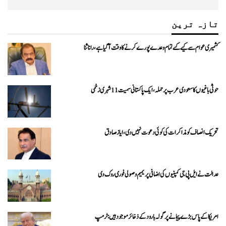
تازہ ترین
کشمیری عوام سے کیے گئے تمام وعدے پورے کرنے کا وقت آ گیا ہے، رانا ثنا
حوثی باغیوں کا سعودی عرب پر حملہ، ایک پاکستانی سمیت 11 شہری زخمی
تحریک انصاف کو مذاکرات کی کوئی دعوت نہیں دی، ایاز صادق
عدالت نے ایل پی جی کمپنیوں کی اضافی پریمیم وصولی فوری روک دی
امریکا کے پاس بڑے پیمانے پر گولہ بارود کے ذخائر موجود ہیں: ٹرمپ