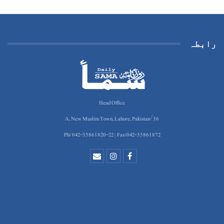
رابطہ
Head Office
36/A, New Muslim Town, Lahore, Pakistan
Ph: 042-35861820-22 | Fax:042-35861872