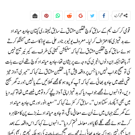
شئیر کریں
قومی کرکٹ ٹیم کے سابق کوچ ثقلین مشتاق نے سابق لیجنڈری کپتان جاوید میانداد
سے بدتمیزی کا اعتراف کرلیا۔معروف یوٹیوبر نادر علی سے پوڈ کاسٹ میں گفتگو کرتے
ہوئے سابق کوچ ثقلین مشتاق نے کہا کہ سلیکشن کمیٹی کی طرف سے کیرئیر میسج نہیں
آرہا تھا جبکہ اِن دنوں انجری کی وجہ سے پریشان تھا، جاوید میانداد کوچ تھے اُن سے بات
کی تو صحیح جواب نہیں دیا جس پر واقعہ پیش آیا۔ثقلین مشتاق نے کہا کہ ’’میری آواز تیز
تھی غصے میں جاوید بھائی سے کہا کہ آپ کو پتہ ہوگا مجھے کھلائیں گے یا نہیں! ورنہ گھر بھیج
دیں، تو انہوں نے مجھے جواب دیا کہ بدتمیز اپنی آواز نیچے کرو تو میں غصے میں تھا تو کہہ دیا
میں بھی آپکو مار سکتا ہوں‘‘۔سابق کرکٹر نے کہا کہ ’’سعید انور اور میں جاوید میانداد
کے گھر گئے جہاں میں نے اُن سے معافی مانگی، تو جاوید میانداد نے بڑے پن کا مظاہرہ
کرتے ہوئے مجھے گلے لگایا اور معاملہ ختم کردیا‘‘۔انہوں نے کہا کہ اس واقعہ کے بعد
ایسا کبھی نہیں ہوا کہ جاوید بھائی نے مجھ سے صحیح سے بات نہ کی ہو بلکہ ٹیم میں بھی کھیلا