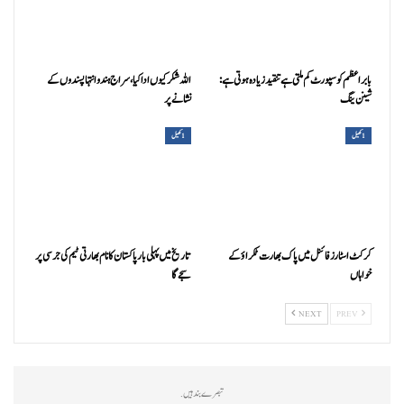
بابر اعظم کو سپورٹ کم ملتی ہے تنقید زیادہ ہوتی ہے:
اللہ شکر کیوں ادا کیا، سراج ہندو انتہاپسندوں کے
شینن ینگ
نشانے پر
1کھیل
1کھیل
کرکٹ اسٹارز فائنل میں پاک بھارت ٹکراؤ کے
تاریخ میں پہلی بار پاکستان کا نام بھارتی ٹیم کی جرسی پر
خواہاں
سجے گا
NEXT
PREV
تبصرے بند ہیں.