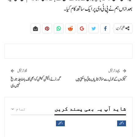
بعدازاں ہم نے پی ٹی وی پر ایک ساتھ کام کیا۔
شئیر کریں
پچھلا آرٹیکل
اگلا آرٹیکل
کیکڑوں کے خول سے مؤثر بیٹریاں بنائی جا سکتی ہیں
گورنر نے الیکشن کمیشن کو ابھی تک باضابطہ تاریخ
نہیں دی
شاید آپ یہ بھی پسند کریں
تمام
1کھیل
1کھیل