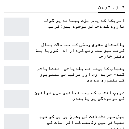
تازہ ترین
امریکا کے پاس بڑے پیمانے پر گولہ
بارود کے ذخائر موجود ہیں: ٹرمپ
پاکستان مشرق وسطی کے معاملات بحال
کرنے میں سفارتی کردار ادا کررہا ہے:
دفتر خارجہ
پنجاب کابینہ نے بلدیاتی انتخابات،
گندم خریداری اور ترقیاتی منصوبوں
کی منظوری دے دی
غروبِ آفتاب کے بعد تھانوں میں خواتین
کی موجودگی پر پابندی
جیل سپرنٹنڈنٹ کی بشریٰ بی بی کو قیدِ
تنہائی میں رکھنے کے الزامات کی
تردید