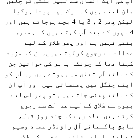
آپ کی ایک انسان سے نہیں بنتی تو چلیں
مان لیتے ہیں کہ ایک بچہ پیدا ہوگیا
لیکن پھر 2 ، 3 یا 4 بچے ہوجاتے ہیں اور
4 بچوں کے بعد آپ کہتے ہیں کہ ہماری
بنتی نہیں ہے اور پھر طلاق کے لیے
عدالت سے رجوع کرلیتے ہیں۔ان کا مزید
کہنا تھا کہ چونکہ باہر کی خواتین جن
کے ساتھ آپ تعلق میں ہوتے ہیں وہ آپ کو
اپنے چنگل میں پھنساتی ہیں اور آپ ان
کے ساتھ پھنس جاتے ہیں تو پھر اس لیے
بیوی سے طلاق کے لیے عدالت سے رجوع
کرتے ہیں۔یاد رہے کہ چند روز قبل،
سابق پاکستانی آل راؤنڈر عماد وسیم
نے اپنی اہلیہ ثانیہ اشفاق کو طلاق