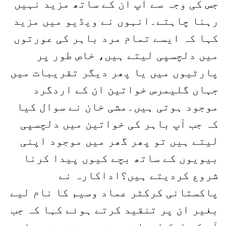
جس کی وجہ سے آپ ان کے ساتھ مزید نہیں
رہنا چاہتے۔انہوں نے ویڈیو میں مزید
کہا کہ ایسے تمام مرد باہر کی عورتوں
میں دلچسپی لیتے ہیں، خاص طور پر
پارٹیوں میں یا پھر دیگر تقریبات میں
جہاں گلیمرس خواتین ان کے اردگرد
موجود ہوتی ہیں۔مشی خان نے سوال کیا
کہ جب آپ باہر کی خواتین میں دلچسپی
لیتے ہیں تو پھر گھر میں موجود اپنی
بیویوں کے ساتھ بچے کیوں پیدا کرنا
شروع کردیتے ہیں؟اداکارہ نے
پاکستانی کرکٹر عماد وسیم کا نام لیے
بغیر ان پر تنقید کرتے ہوئے کہا کہ جب