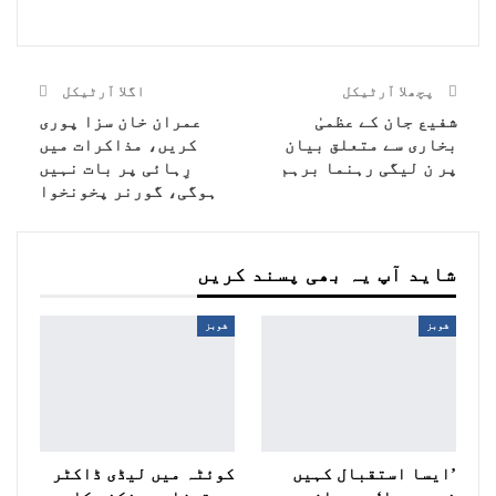
پچھلا آرٹیکل
اگلا آرٹیکل
شفیع جان کے عظمیٰ
عمران خان سزا پوری
بخاری سے متعلق بیان
کریں، مذاکرات میں
پر ن لیگی رہنما برہم
رِہائی پر بات نہیں
ہوگی، گورنر پخونخوا
شاید آپ یہ بھی پسند کریں
شوبز
شوبز
’ایسا استقبال کہیں
کوئٹہ میں لیڈی ڈاکٹر