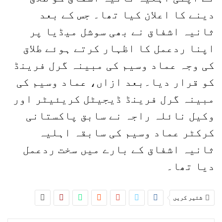
دینے کا اعلان کیا تھا۔ جس کے بعد
ثانیہ اشفاق نے بھی سوشل میڈیا پر
اپنا ردعمل کا اظہار کرتے ہوئے طلاق
کی وجہ عماد وسیم کی مبینہ گرل فرینڈ
کو قرار دیا۔بعد ازاں، عماد وسیم کی
مبینہ گرل فرینڈ ڈیجیٹل کریئیٹر اور
وکیل نائلہ راجہ نے سابق پاکستانی
کرکٹر عماد وسیم کی سابقہ اہلیہ
ثانیہ اشفاق کے بارے میں سخت ردعمل
دیا تھا۔
شئیر کریں