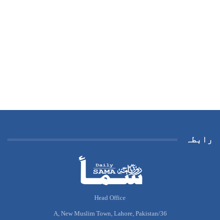
رابطہ
Head Office
36/A, New Muslim Town, Lahore, Pakistan