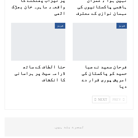
نہیں ہوا‘، عمران
پر تیزاب پھنکنے کا
ہاشمی پاکستانیوں کی
واقعہ، ماہرہ خان بھڑک
مہمان نوازی کے معترف
اٹھی
شوبز
شوبز
فرحان سعید نے صبا
حنا الطاف کے ساتھ
حمید کو پاکستان کی
ڈرامہ سیٹ پر ہراسانی
امریش پوری قرار دے
کا انکشاف
دیا
NEXT
PREV
تبصرے بند ہیں.