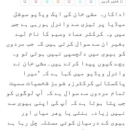
شئیر کریں
اداکارہ مشی خان کی ایک ویڈیو سوشل
میڈیا پر تیزی سے وائرل ہورہی ہے جس
میں وہ کرکٹر عماد وسیم کا نام لیے
بغیر ان سے سوال کرتی ہیں کہ جب مردوں
کو بیوی میں دلچسپی نہیں ہوتی تو وہ
بچے کیوں پیدا کرتے ہیں۔مشی خان نے
وائرل ویڈیو میں کہا ہے کہ ’میرا
پاکستانی کرکٹرز، شوبز شخصیات سمیت
تمام مردوں سے سوال ہے کہ آپ لوگوں کو
جب پتا ہوتا ہے کہ آپ کی اپنی بیوی سے
نہیں زیادہ بنتی یا پھر میاں اور
بیوی کے درمیان کوئی مسئلہ چل رہا ہے