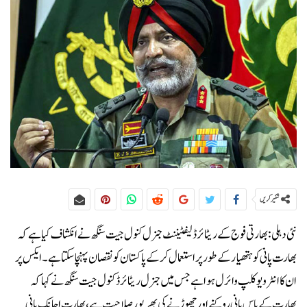
شئیر کریں
نئی دہلی:بھارتی فوج کے ریٹائرڈ لیفٹیننٹ جنرل کنول جیت سنگھ نے انکشاف کیا ہے کہ
بھارت پانی کو ہتھیار کے طور پر استعمال کر کے پاکستان کو نقصان پہنچا سکتا ہے۔ایکس پر
ان کا انٹرویو کلپ وائرل ہوا ہے جس میں جنرل ریٹائرڈ کنول جیت سنگھ نے کہا کہ
بھارت کے پاس پانی روکنے اور چھوڑنے کی بھرپور صلاحیت ہے، بھارت اچانک پانی