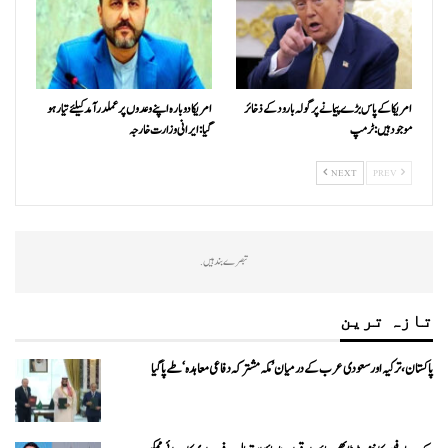
امریکا کے پاس بڑے پیمانے پر گولہ بارود کے ذخائر
امریکا دوبارہ اپنے وعدوں پر عملدرآمد کیلئے تیار ہو
موجود ہیں: ٹرمپ
گیا: ایرانی وزارت خارجہ
NEXT
PREV
تبصرے بند ہیں.
تازہ ترین
پاکستان، ترکیہ اور سعودی عرب کے درمیان ’مکہ مشترکہ دفاعی معاہدہ‘ طے پا گیا