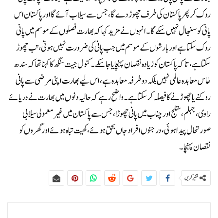
روک کر پھر پاکستان کی طرف چھوڑ دے گا، جس سے سیلاب آئے گا اور پاکستان اس
پانی کو سنبھال نہیں سکے گا۔انہوں نے مزید کہا کہ بھارت فصلوں کے موسم میں پانی
روک سکتا ہے اور بارشوں کے موسم میں جب پانی کی ضرورت نہیں ہوتی، تب چھوڑ
سکتا ہے، تاکہ پاکستان کو زیادہ نقصان پہنچایا جا سکے۔کنول جیت سنگھ کا کہنا تھا کہ سندھ
طاس معاہدہ عالمی نہیں بلکہ دو طرفہ معاہدہ ہے، اس لیے بھارت اپنی مرضی سے پانی
روکنے یا چھوڑنے کا فیصلہ کر سکتا ہے۔واضح رہے کہ حالیہ دنوں میں بھارت نے دریائے
راوی، جہلم، ستلج اور چناب میں پانی چھوڑا، جس سے پاکستان میں غیر معمولی سیلابی
صورتحال پیدا ہوئی، درجنوں افراد جاں بحق ہوئے، کھیت تباہ ہوئے اور گھروں کو
نقصان پہنچا۔
شئیر کریں