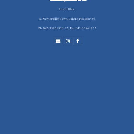
Head Office
36/A, New Muslim Town, Lahore, Pakistan
Ph: 042-35861820-22 | Fax:042-35861872