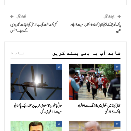
پچھلا آرٹیکل
اگلا آرٹیکل
پاک فوج کےہیلی کاپٹر کوحادثہ، میجرز سمیت 5 اہلکار
کسی کو عدالت کی بےحرمتی کی اجازت نہیں دیں
شہید
گے، چیف جسٹس
شاید آپ یہ بھی پسند کریں
تمام
دنیا
دنیا
تھائی لینڈ میں سکول میں فائرنگ سے 9 افراد
حوثی باغیوں کا سعودی عرب پر حملہ، ایک پاکستانی
ہلاک، 15 زخمی
سمیت 11 شہری زخمی
دنیا
دنیا