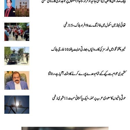
بینک صارفین کا خفیہ ڈیٹا بھی جائیداد قرار، ناجائز استعمال پر فوجداری کارروائی ممکن
تھائی لینڈ میں سکول میں فائرنگ سے 9 افراد ہلاک، 15 زخمی
خیبرپختونخوا میں فورسز کی کارروائیاں، بھارتی حمایت یافتہ 10 خارجی ہلاک
کشمیری عوام سے کیے گئے تمام وعدے پورے کرنے کا وقت آ گیا ہے، رانا ثنا
حوثی باغیوں کا سعودی عرب پر حملہ، ایک پاکستانی سمیت 11 شہری زخمی