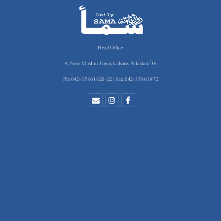
Head Office
36/A, New Muslim Town, Lahore, Pakistan
Ph: 042-35861820-22 | Fax:042-35861872