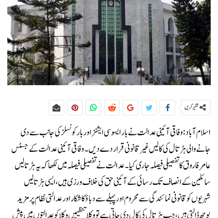
شئیر کریں
اسلام آباد: وفاقی آئینی عدالت نے بار ایسوسی ایشنز اور بار کونسلز کی جانب سے دی
جانے والی ہڑتال کی کالیں غیر قانونی قرار دے دیں۔وفاقی آئینی عدالت کے جسٹس
عامر فاروق کا تفصیلی فیصلہ جاری کیا۔عدالت نے تفصیلی فیصلہ میں لکھا کہ یہ ہڑتالیں
سائلین کے انصاف تک رسائی کے آئینی حق کی خلاف ورزی ہیں، ایسی ہڑتالیں
شہریوں کو قانونی نمائندگی سے محروم اور پہلے سے دباؤ کا شکار اور عدالتی نظام پر مزید
بوجھ ڈالتی ہیں، جب ہڑتال کی کال دی جاتی ہے تو وکلا تنظیمیں وکلا کو عدالتوں میں پیش