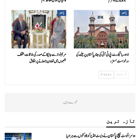
مضبوط بنانے کا عزم
کامیاب ہوگی،حافظ نعیم
پاکستان
پاکستان
لاہور ہائیکورٹ: پی ٹی آئی کی مینارِ پاکستان پر جلسے کی
مریم نواز سے جائیکا کے صدر کی ملاقات، مختلف
درخواست مسترد
شعبوں میں تعاون بڑھانے پر اتفاق
NEXT
PREV
تبصرے بند ہیں.
تازہ ترین
دوسرا ٹیسٹ میچ: پاکستان نے ویسٹ انڈیز کو 8 وکٹوں سے ہرا دیا