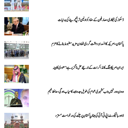
ڈسکوز کی نجکاری،صارفین کے مفاد کو اولین ترجیح دینے کی ہدایات
پاکستان، امریکہ کا انسدادِ دہشت گردی تعاون مزید مضبوط بنانے کا عزم
ایران امریکا جنگ کا مذاکرات کے ذریعے حل ناگزیر ہے: سعودی کابینہ
وہ دن دور نہیں جب کشمیری عوام کی طویل جدوجہد کامیاب ہوگی،حافظ نعیم
لاہور ہائیکورٹ: پی ٹی آئی کی مینارِ پاکستان پر جلسے کی درخواست مسترد