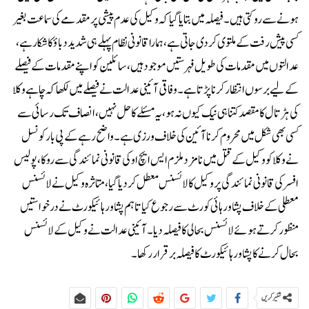
ہونے سے روکتی ہیں۔فیصلہ میں بتایا گیا کہ وکیل کی عدم پیشی پر مقدمے کی سماعت بغیر
کسی پیش رفت کے ملتوی کر دی جاتی ہے، ہمارا قانونی نظام پہلے ہی شدید دباؤ کا شکار ہے،
عدالتوں میں مقدمات کی طویل فہرستیں موجود ہیں، سائلین کو اپنے مقدمات کے فیصلے
کے لیے برسوں انتظار کرنا پڑتا ہے۔وفاقی آئینی عدالت نے فیصلے میں لکھا کہ چاہے وکلا
کی ہڑتال کا مقصد کتنا ہی نیک کیوں نہ ہو، یہ مسئلے کا حل نہیں، انصاف تک رسائی سے
کسی بھی شکل میں محروم کرنا آئین کی خلاف ورزی ہے۔واضح رہے کے پی بار کونسل
نے وکلا کو وکیل کے قتل میں نامزد ملزم ایس ایچ او کی قانونی نمائندگی سے روکا، پولیس
افسر کی قانونی نمائندگی پر وکیل کا لائسنس معطل کر دیا گیا، متاثرہ وکیل نے لائسنس
معطلی کے خلاف پشاور ہائی کورٹ سے رجوع کیا تاہم پشاور ہائیکورٹ نے درخواستیں
منظور کرتے ہوئے لائسنس بحالی کا فیصلہ دیا۔آئینی عدالت نے وکیل کے لائسنس
بحال کرنے کا پشاور ہائیکورٹ کا فیصلہ برقرار رکھا۔
شئیر کریں