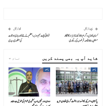
پچھلا آرٹیکل
اگلا آرٹیکل
کسان کارڈ پروگرام: 8 لاکھ 32 ہزار کاشتکار
توانائی بچت مہم، وزیراعظم نے نئے کاروباری اوقات
مستفید، 86 فیصد قرضوں کی ریکوری
کی منظوری دیدی
شاید آپ یہ بھی پسند کریں
تمام
پاکستان
پاکستان
پاکستان، امریکہ کا انسدادِ دہشت گردی تعاون مزید
وہ دن دور نہیں جب کشمیری عوام کی طویل جدوجہد