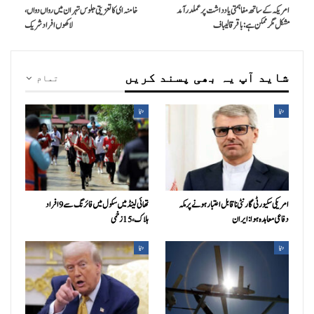
امریکہ کے ساتھ مفاہمتی یادداشت پر عملدرآمد
خامنہ ای کا تعزیتی جلوس تہران میں رواں دواں،
مشکل مگر ممکن ہے: باقر قالیباف
لاکھوں افراد شریک
شاید آپ یہ بھی پسند کریں
تمام
دنیا
دنیا
امریکی سکیورٹی گارنٹی ناقابل اعتبار ہونے پر مکہ
تھائی لینڈ میں سکول میں فائرنگ سے 9 افراد
دفاعی معاہدہ ہوا: ایران
ہلاک، 15 زخمی
دنیا
دنیا