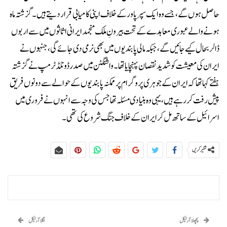
حاصل ہوں گے، جسے وہ ایک سپر پاور کے خلاف اپنی کامیابی قرار دیتے ہیں۔گزشتہ ماہ
ہونے والے عبوری معاہدے کے تحت بیرونِ ملک منجمد ایرانی اثاثوں میں سے اربوں
ڈالر بحال کیے جائیں گے، جبکہ مالی پابندیوں میں بھی نرمی دی جائے گی، جنہوں نے
ایران کی معیشت کو شدید نقصان پہنچایا تھا۔واشنگٹن میں صدر ڈونلڈ ٹرمپ نے گزشتہ
ہفتے کہا تھا کہ ایران کے جوہری پروگرام پر ممکنہ پابندیوں کے حوالے سے دونوں فریق
پیش رفت کر رہے ہیں، یہی وہ بنیادی مسئلہ تھا جس کی وجہ سے انہوں نے فروری میں
اسرائیل کے ساتھ مل کر ایران کے خلاف جنگ شروع کی تھی۔
شئیر کریں
پچھلا آرٹیکل
اگلا آرٹیکل