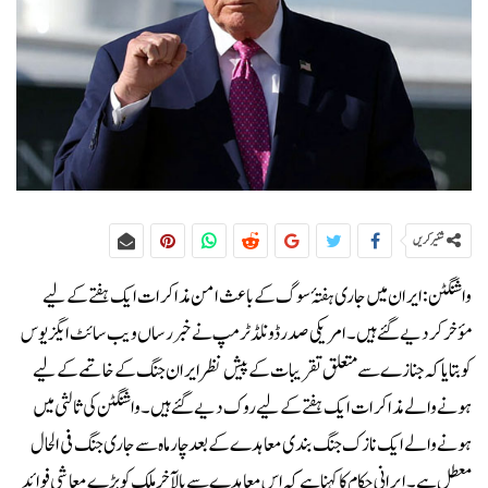
شئیر کریں
واشنگٹن:ایران میں جاری ہفتۂ سوگ کے باعث امن مذاکرات ایک ہفتے کے لیے
مؤخر کر دیے گئے ہیں۔امریکی صدر ڈونلڈ ٹرمپ نے خبر رساں ویب سائٹ ایگزیوس
کو بتایا کہ جنازے سے متعلق تقریبات کے پیش نظر ایران جنگ کے خاتمے کے لیے
ہونے والے مذاکرات ایک ہفتے کے لیے روک دیے گئے ہیں۔واشنگٹن کی ثالثی میں
ہونے والے ایک نازک جنگ بندی معاہدے کے بعد چار ماہ سے جاری جنگ فی الحال
معطل ہے۔ایرانی حکام کا کہنا ہے کہ اس معاہدے سے بالآخر ملک کو بڑے معاشی فوائد