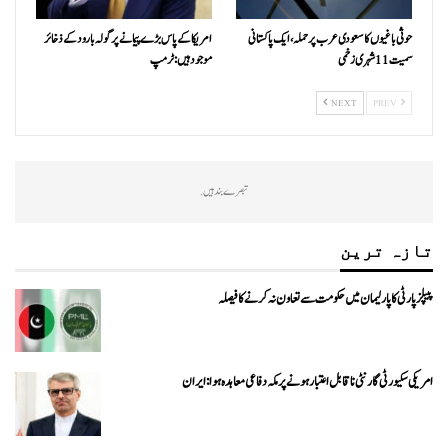
حوثی باغیوں کا سعودی عرب پر حملہ، ایک پاکستانی
امریکا کے پاس بڑے پیمانے پر گولہ بارود کے ذخائر
سمیت 11 شہری زخمی
موجود ہیں: ٹرمپ
NEXT
PREV
تبصرے بند ہیں.
تازہ ترین
پیپلزپارٹی کا پارلیمان میں حکومت سے تعاون نہ کرنے کا فیصلہ
امریکی سکیورٹی گارنٹی ناقابل اعتبار ہونے پر مکہ دفاعی معاہدہ ہوا: ایران