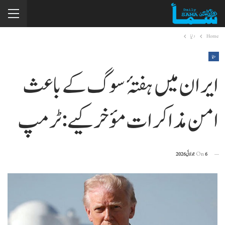
Home
دنیا
دنیا
ایران میں ہفتۂ سوگ کے باعث
امن مذاکرات مؤخر کیے: ٹرمپ
6 جولائی 2026
On