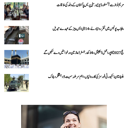
مریم نواز سے آکسفورڈ یونیورسٹی پریس پاکستان کے وفد کی ملاقات
پنجاب پولیس میں تقرر و تبادلے، 14 ڈی ایس پیز کے عہدے تبدیل
حج 2027 کا پورا عمل ڈیجیٹل، 4 لاکھ رجسٹرڈ عازمین درخواستیں دے سکیں گے
بلوچستان: سکیورٹی فورسز کی کارروائیاں، اہم سرغنہ سمیت 5 دہشتگرد ہلاک