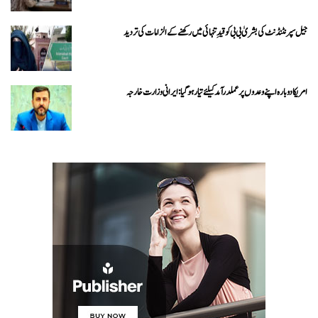
جیل سپرنٹنڈنٹ کی بشریٰ بی بی کو قیدِ تنہائی میں رکھنے کے الزامات کی تردید
امریکا دوبارہ اپنے وعدوں پر عملدرآمد کیلئے تیار ہو گیا: ایرانی وزارت خارجہ