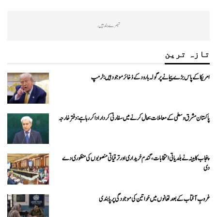
تبصرے بند ہیں.
تازہ ترین
امریکا کے پاس بڑے پیمانے پر گولہ بارود کے ذخائر موجود ہیں: ٹرمپ
پاکستان مشرق وسطی کے معاملات بحال کرنے میں سفارتی کردار ادا کررہا ہے: دفتر خارجہ
پنجاب کابینہ نے بلدیاتی انتخابات، گندم خریداری اور ترقیاتی منصوبوں کی منظوری دے
دی
غروبِ آفتاب کے بعد تھانوں میں خواتین کی موجودگی پر پابندی