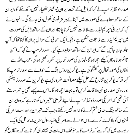
صدر ڈونلڈ ٹرمپ نے کہا کہ ڈیل کے تحت ایران نیو کلیئر ہتھیار نہیں رکھ سکے گا، ایران
کے ساتھ معاہدے کی صورت میں آبنائے ہرمز فوری کھول دی جائے گی۔انہوں نے
کہا کہ ایرانی سپریم لیڈر سے ملاقات نہیں کرنا چاہتا، ایران کے ساتھ ڈیل کی صورت
میں سپریم لیڈر سے ملاقات ممکن ہے، جبکہ ایک صحافی کے سوال پر ان کا کہنا تھا کہ آپ
جلد جان جائیں گے کہ ایران کے ساتھ معاہدہ ہے کیا۔صدر ٹرمپ نے کہا کہ امن
قائم ہونا لبنان کیلئے اچھا ہوگا، لبنان کی صورتحال پر نظر رکھنی ہوگی، حزب اللہ سے
لبنان کی صورتحال پر گفتگو کی ہے۔یوکرین روس جنگ کے حوالے سے صدر ٹرمپ کا
کہنا تھا کہ یوکرین تنازع کے حل کیلئے مصالحت ضروری ہے، یوکرین کے صدر زیلنسکی
اور روسی صدر پیوٹن ملاقات کریں تو یہ بہت اچھا ہوگا۔اس سے پہلے بھی یہ خبر سامنے
آئی تھی کہ امریکی صدر ڈونلڈ ٹرمپ نے اپنے قریبی مشیروں کو بتایا ہے کہ وہ ایران
کے ساتھ جنگ بندی ختم کرنے کا ارادہ نہیں رکھتے، جب تک تہران براہِ راست امریکی
فوجیوں کو ہلاک نہ کرے۔اس حوالے سے امریکی اخبار وال سٹریٹ جرنل کی ایک
رپورٹ میں کہا گیا ہے کہ ٹرمپ کا یہ مؤقف اس بات کی نشاندہی کرتا ہے کہ وہ تنازع کو