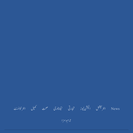
News
انٹرنیشنل
الیکشن نیوز
تجارتی
ٹیکنالوجی
صحت
کھیل
انٹرٹینمنٹ
جرم و سزا