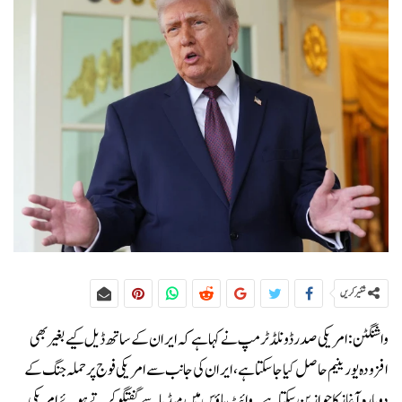
شئیر کریں
واشنگٹن:امریکی صدر ڈونلڈ ٹرمپ نے کہا ہے کہ ایران کے ساتھ ڈیل کیے بغیر بھی
افزودہ یورینیم حاصل کیا جا سکتا ہے، ایران کی جانب سے امریکی فوج پر حملہ جنگ کے
دوبارہ آغاز کا جواز بن سکتا ہے۔وائٹ ہاؤس میں میڈیا سے گفتگو کرتے ہوئے امریکی