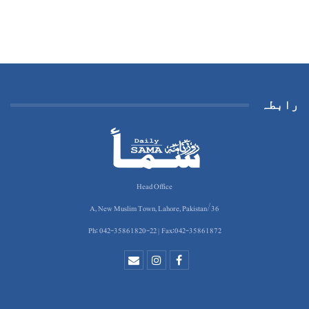
رابطہ
Head Office
36/A, New Muslim Town, Lahore, Pakistan
Ph: 042-35861820-22 | Fax:042-35861872