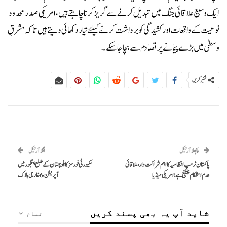
ایک وسیع علاقائی جنگ میں تبدیل کرنے سے گریز کرنا چاہتے ہیں، امریکی صدر محدود
نوعیت کے واقعات اور کشیدگی کو برداشت کرنے کیلئے تیار دکھائی دیتے ہیں تاکہ مشرقِ
وسطیٰ میں بڑے پیمانے پر تصادم سے بچا جا سکے۔
شئیر کریں
پچھلا آرٹیکل
اگلا آرٹیکل
پاکستان ٹرمپ انتظامیہ کا اہم شراکت دار، علاقائی
سکیورٹی فورسز کا بلوچستان کے ضلع پنجگور میں
عدم استحکام چیلنج ہے: امریکی میڈیا
آپریشن،6 خارجی ہلاک
شاید آپ یہ بھی پسند کریں
تمام