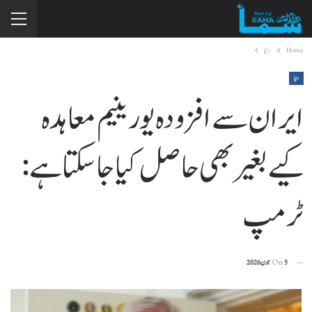
Home
دنیا
دنیا
ایران سے افزودہ یورینیم معاہدہ
کیے بغیر بھی حاصل کیا جا سکتا ہے:
ٹرمپ
5 جون 2026
On