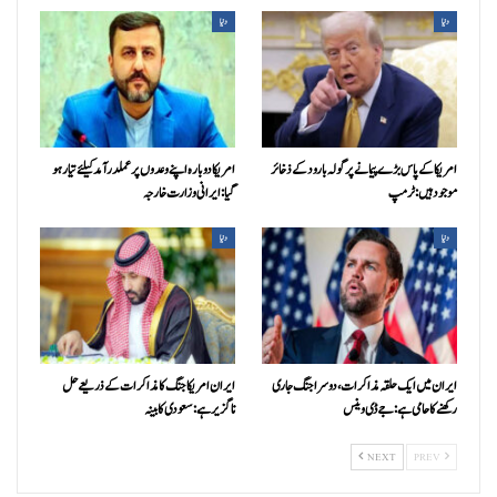
دنیا
دنیا
امریکا کے پاس بڑے پیمانے پر گولہ بارود کے ذخائر
امریکا دوبارہ اپنے وعدوں پر عملدرآمد کیلئے تیار ہو
موجود ہیں: ٹرمپ
گیا: ایرانی وزارت خارجہ
دنیا
دنیا
ایران میں ایک حلقہ مذاکرات، دوسرا جنگ جاری
ایران امریکا جنگ کا مذاکرات کے ذریعے حل
رکھنے کا حامی ہے: جے ڈی وینس
ناگزیر ہے: سعودی کابینہ
NEXT
PREV