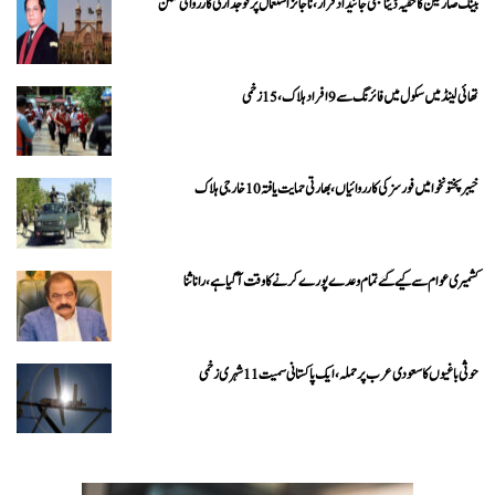
بینک صارفین کا خفیہ ڈیٹا بھی جائیداد قرار، ناجائز استعمال پر فوجداری کارروائی ممکن
تھائی لینڈ میں سکول میں فائرنگ سے 9 افراد ہلاک، 15 زخمی
خیبرپختونخوا میں فورسز کی کارروائیاں، بھارتی حمایت یافتہ 10 خارجی ہلاک
کشمیری عوام سے کیے گئے تمام وعدے پورے کرنے کا وقت آ گیا ہے، رانا ثنا
حوثی باغیوں کا سعودی عرب پر حملہ، ایک پاکستانی سمیت 11 شہری زخمی