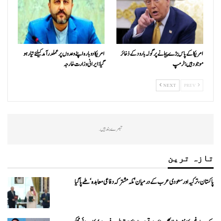
امریکا کے پاس بڑے پیمانے پر گولہ بارود کے ذخائر
امریکا دوبارہ اپنے وعدوں پر عملدرآمد کیلئے تیار ہو
موجود ہیں: ٹرمپ
گیا: ایرانی وزارت خارجہ
NEXT
PREV
تبصرے بند ہیں.
تازہ ترین
پاکستان، ترکیہ اور سعودی عرب کے درمیان ’مکہ مشترکہ دفاعی معاہدہ‘ طے پا گیا