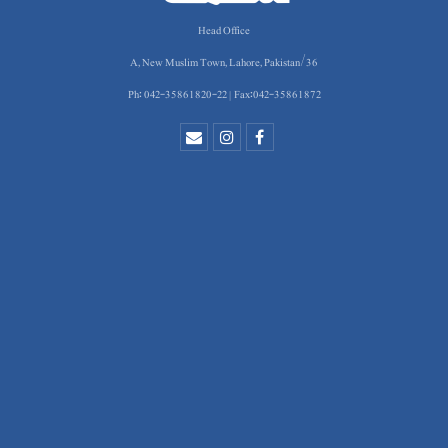
Head Office
36/A, New Muslim Town, Lahore, Pakistan
Ph: 042-35861820-22 | Fax:042-35861872