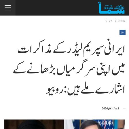
Home
دنیا
دنیا
ایرانی سپریم لیڈر کے مذاکرات
میں اپنی سرگرمیاں بڑھانے کے
اشارے ملے ہیں: روبیو
3 جون 2026
On