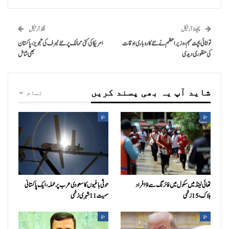
پچھلا آرٹیکل
اگلا آرٹیکل
توانائی بچت مہم، وزیراعظم نے نئے کاروباری اوقات
امریکا کی کئی ممالک پر نئے ٹیرف کی تجویز، پاکستان
کی منظوری دیدی
بھی شامل
شاید آپ یہ بھی پسند کریں
تمام
دنیا
دنیا
تھائی لینڈ میں سکول میں فائرنگ سے 9 افراد
حوثی باغیوں کا سعودی عرب پر حملہ، ایک پاکستانی
ہلاک، 15 زخمی
سمیت 11 شہری زخمی
دنیا
دنیا