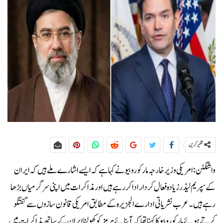
شئیر کریں
واشنگٹن:امریکی وزیر خارجہ مارکو روبیو نے کہا ہے کہ ایسے اشارے ملے ہیں کہ ایران
کے سپریم لیڈر زیادہ فعال کردار ادا کر رہے ہیں اور مذاکرات میں اپنی سرگرمیاں بڑھا
رہے ہیں۔عرب نشریاتی ادارے الجزیرہ کے مطابق امریکی قانون سازوں سے گفتگو
کرتے ہوئے مارکو روبیو کا کہنا تھا کہ آبنائے ہرمز کو کھولنا ایران کے ساتھ مذاکرات میں