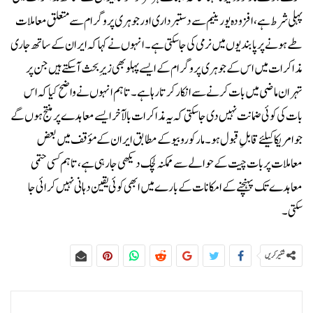
پہلی شرط ہے، افزودہ یورینیم سے دستبرداری اور جوہری پروگرام سے متعلق معاملات
طے ہونے پر پابندیوں میں نرمی کی جا سکتی ہے۔انہوں نے کہا کہ ایران کے ساتھ جاری
مذاکرات میں اس کے جوہری پروگرام کے ایسے پہلو بھی زیرِ بحث آ سکتے ہیں جن پر
تہران ماضی میں بات کرنے سے انکار کرتا رہا ہے۔تاہم انہوں نے واضح کیا کہ اس
بات کی کوئی ضمانت نہیں دی جا سکتی کہ یہ مذاکرات بالآخر ایسے معاہدے پر منتج ہوں گے
جو امریکا کیلئے قابلِ قبول ہو۔مارکو روبیو کے مطابق ایران کے مؤقف میں بعض
معاملات پر بات چیت کے حوالے سے ممکنہ لچک دیکھی جا رہی ہے، تاہم کسی حتمی
معاہدے تک پہنچنے کے امکانات کے بارے میں ابھی کوئی یقین دہانی نہیں کرائی جا
سکتی۔
شئیر کریں