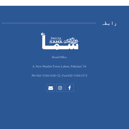
رابطہ
Head Office
36/A, New Muslim Town, Lahore, Pakistan
Ph: 042-35861820-22 | Fax:042-35861872