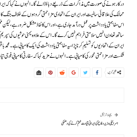
درکار ہونے کی صورت میں مذاکرات کے ذریعے دباؤ ڈالے گا۔انہوں نے کہا کہ ایران 
ممالک کی علاقائی سالمیت اور ایران کے اتحادی مزاحمتی گروہوں کے خلاف جنگ کا خاتم
اس مفاہمتی یادداشت پر عمل درآمد جاری ہے، اور اس کا نفاذ مشکل ضرور ہے، لیکن مم
ساتھ تعاون انہیں سلامتی فراہم نہیں کرے گا۔اس کے علاوہ یمنی حوثیوں کی سپریم کو
ایران کے اتحادیوں کو تسلیم کرنا پڑا، یہ مفاہمتی یادداشت کی ایک کامیابی ہے۔محمد ب
شکست اور مزاحمتی محور کی کامیابی ہے۔انہوں نے مزید کہا کہ سفارتی کامیابی فوجی تیا
شئیر کریں
پچھلا آرٹیکل
اسرائیلی وزیرِ دفاع کی ایرانی قیادت ختم کرنے کی دھمکی