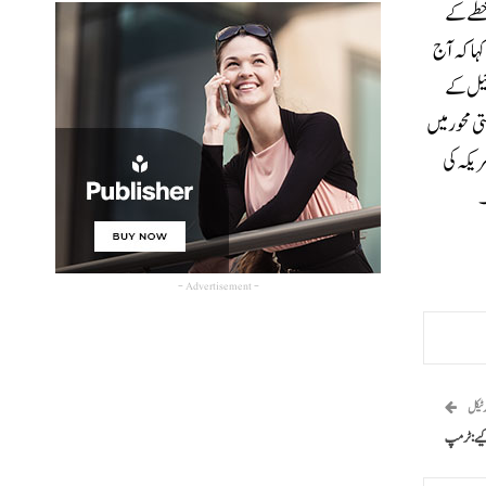
خطے کے
کہا کہ آج
ائیل کے
ی محور میں
ریکہ کی
۔
- Advertisement -
رٹیکل
کیے: ٹرمپ