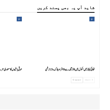
شاید آپ یہ بھی پسند کریں
دنیا
دنیا
تھائی لینڈ میں سکول میں فائرنگ سے 9 افراد ہلاک، 15 زخمی
حوثی باغیوں کا سعودی عرب پر حمل
NEXT
PREV