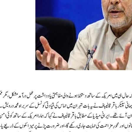
ے کہ حال ہی میں امریکہ کے ساتھ دستخط ہونے والی مفاہمتی یادداشت پر عمل درآمد مشکل، مگر 
نی سپیکر باقر قالیباف نے یہ بات تہران میں حماس کی قیادتی کونسل کے سربراہ محمد درویش 
 آئے تھے۔ایرانی میڈیا کے مطابق باقر قالیباف نے کہا کہ ہمارا امریکہ کے ساتھ کوئی ام
انوں اور محورِ مزاحمت کی حمایت جاری رکھے گا، اور ضرورت پڑنے پر میزائلوں کے ذریعے یا سی