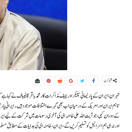
شئیر کریں
تہران:ایران کے پارلیمانی سپیکر اور چیف ٰ مذاکرات کار محمد باقر قالیباف نے کہا ہ
تاہم ایران اور امریکہ کے درمیان اب بھی گہرے اختلافات موجود ہیں۔ایرانی پارلیما
کے دوران کہی، جو آیت اللہ علی خامنہ ای کی آخری رسومات میں شرکت کے لیے ایران
اور نہ ہی ہم اسرائیل کو تسلیم کریں گے، ایران، خامنہ ای کی ہدایات کے مطابق مسلم