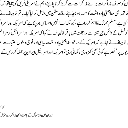
کو صرف مذاکرات برائے مذاکرات سے گریز کرنا چاہئے، ہم نے امریکی فریق کو بتایا تھا کہ 
ہ بھی مفاہمتی یادداشت کا حصہ ہونا چاہئے، جسے متن میں شامل کر لیا گیا۔باقر قالیباف نے 
کن ہے، مسلم ممالک کا اہم کردار ہے، کیونکہ اب انہیں احساس ہو چکا ہے کہ امریکہ اور اسر
نسل کے وائس چیرمین سے ملاقات میں باقر قالیباف نے کہا کہ امریکہ اور اسرائیل کو مزاحمت
اقر قالیباف نے کہا ہے کہ امریکہ کے ساتھ مفاہمتی یادداشت سیاسی اور فوجی دونوں اعتبار سے ام
ریوں پر منحصر ہے کوئی بھی کمزوری دکھائی دی تو امریکہ اور اسرائیل ایران پر حملہ کردیں گے
اگلا آ
ایران میں ہفتۂ سوگ کے باعث امن مذاکرات مؤخر 