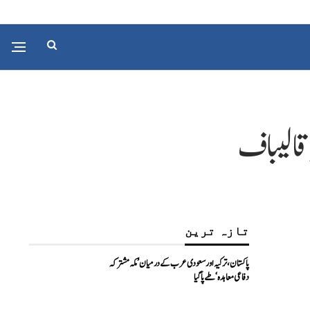
 قالیباف
تازہ ترین
پاکستان، ترکیہ اور سعودی عرب کے درمیان ’مکہ مشترکہ
دفاعی معاہدہ‘ طے پا گیا