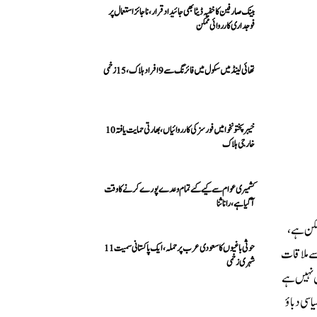
بینک صارفین کا خفیہ ڈیٹا بھی جائیداد قرار، ناجائز استعمال پر
فوجداری کارروائی ممکن
تھائی لینڈ میں سکول میں فائرنگ سے 9 افراد ہلاک، 15 زخمی
خیبرپختونخوا میں فورسز کی کارروائیاں، بھارتی حمایت یافتہ 10
خارجی ہلاک
کشمیری عوام سے کیے گئے تمام وعدے پورے کرنے کا وقت
آ گیا ہے، رانا ثنا
ممکن ہے،
حوثی باغیوں کا سعودی عرب پر حملہ، ایک پاکستانی سمیت 11
سے ملاقات
شہری زخمی
ن نہیں ہے
اسی دباؤ