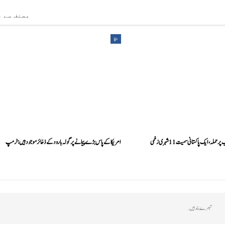
مصنف سے ز
دنیا
ہ، ایک پاکستانی سمیت 11 شہری زخمی
امریکا کے پاس بڑے پیمانے پر گولہ بارود کے ذخائر موجود ہیں: ٹرمپ
تبصرے بند ہیں.