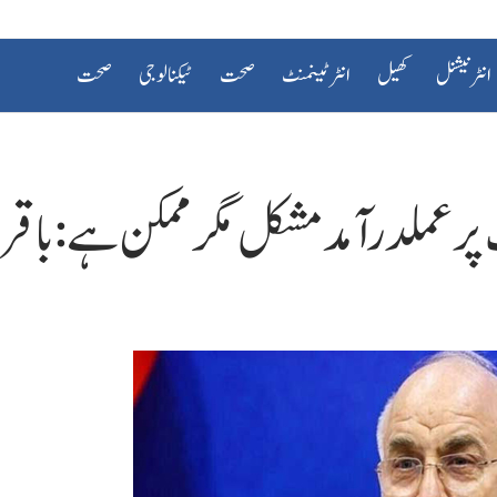
انٹرنیشنل
کھیل
انٹرٹینمنٹ
صحت
ٹیکنالوجی
صحت
ر عملدرآمد مشکل مگر ممکن ہے: باقر