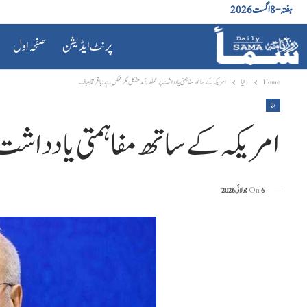
ہفتہ - 8 اگست 2026
پرنٹ ایڈیشن
صفحہ اول
Home
دنیا
امریکہ کے ساتھ مفاہمتی یادداشت پر عملدرآمد مشکل مگر ممکن ہے: باقر قالیباف
دنیا
امریکہ کے ساتھ مفاہمتی یادداشت پ
6 جولائی 2026
On