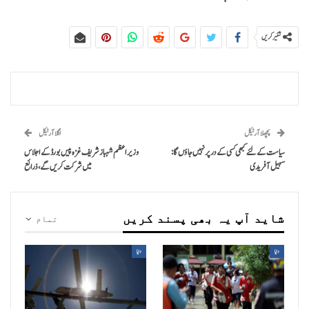
شئیر کریں
پچھلا آرٹیکل
اگلا آرٹیکل
سیاست کے لئے کبھی کسی کے در پر نہیں جاؤں گا:
وزیراعظم شہبازشریف غزہ پیس بورڈ کے اجلاس
سہیل آفریدی
میں شرکت کریں گے،ذرائع
شاید آپ یہ بھی پسند کریں
تمام
دنیا
دنیا