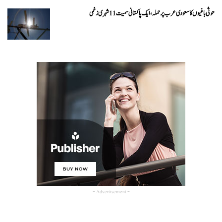
حوثی باغیوں کا سعودی عرب پر حملہ، ایک پاکستانی سمیت 11 شہری زخمی
- Advertisement -