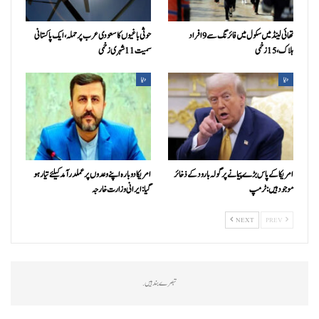
تھائی لینڈ میں سکول میں فائرنگ سے 9 افراد
حوثی باغیوں کا سعودی عرب پر حملہ، ایک پاکستانی
ہلاک، 15 زخمی
سمیت 11 شہری زخمی
دنیا
دنیا
امریکا کے پاس بڑے پیمانے پر گولہ بارود کے ذخائر
امریکا دوبارہ اپنے وعدوں پر عملدرآمد کیلئے تیار ہو
موجود ہیں: ٹرمپ
گیا: ایرانی وزارت خارجہ
NEXT
PREV
تبصرے بند ہیں.