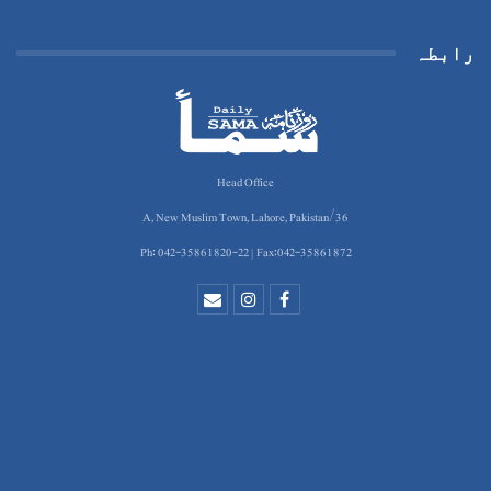
رابطہ
Head Office
36/A, New Muslim Town, Lahore, Pakistan
Ph: 042-35861820-22 | Fax:042-35861872