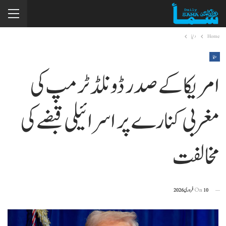
Home
دنیا
دنیا
امریکا کے صدر ڈونلڈ ٹرمپ کی
مغربی کنارے پر اسرائیلی قبضے کی
مخالفت
10 فروری 2026
On