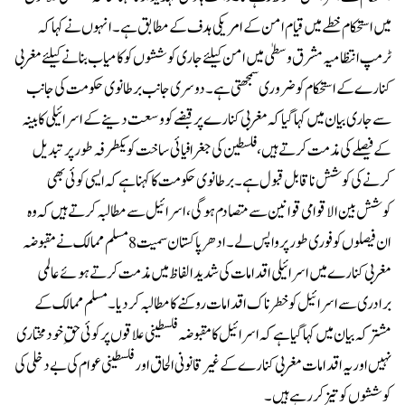
میں استحکام خطے میں قیام امن کے امریکی ہدف کے مطابق ہے۔انہوں نے کہا کہ
ٹرمپ انتظامیہ مشرق وسطیٰ میں امن کیلئے جاری کوششوں کو کامیاب بنانے کیلئے مغربی
کنارے کے استحکام کو ضروری سمجھتی ہے۔دوسری جانب برطانوی حکومت کی جانب
سے جاری بیان میں کہا گیا کہ مغربی کنارے پر قبضے کو وسعت دینے کے اسرائیلی کابینہ
کے فیصلے کی مذمت کرتے ہیں، فلسطین کی جغرافیائی ساخت کو یکطرفہ طور پر تبدیل
کرنے کی کوشش ناقابل قبول ہے۔برطانوی حکومت کا کہنا ہے کہ ایسی کوئی بھی
کوشش بین الاقوامی قوانین سے متصادم ہوگی، اسرائیل سے مطالبہ کرتے ہیں کہ وہ
ان فیصلوں کو فوری طور پر واپس لے۔ادھر پاکستان سمیت 8 مسلم ممالک نے مقبوضہ
مغربی کنارے میں اسرائیلی اقدامات کی شدید الفاظ میں مذمت کرتے ہوئے عالمی
برادری سے اسرائیل کو خطرناک اقدامات روکنے کا مطالبہ کر دیا۔مسلم ممالک کے
مشترکہ بیان میں کہا گیا ہے کہ اسرائیل کا مقبوضہ فلسطینی علاقوں پر کوئی حقِ خودمختاری
نہیں اور یہ اقدامات مغربی کنارے کے غیر قانونی الحاق اور فلسطینی عوام کی بے دخلی کی
کوششوں کو تیز کر رہے ہیں۔