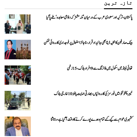
تازہ ترین
پاکستان، ترکیہ اور سعودی عرب کے درمیان ’مکہ مشترکہ دفاعی معاہدہ‘ طے پا گیا
بینک صارفین کا خفیہ ڈیٹا بھی جائیداد قرار، ناجائز استعمال پر فوجداری کارروائی ممکن
تھائی لینڈ میں سکول میں فائرنگ سے 9 افراد ہلاک، 15 زخمی
خیبرپختونخوا میں فورسز کی کارروائیاں، بھارتی حمایت یافتہ 10 خارجی ہلاک
کشمیری عوام سے کیے گئے تمام وعدے پورے کرنے کا وقت آ گیا ہے، رانا ثنا