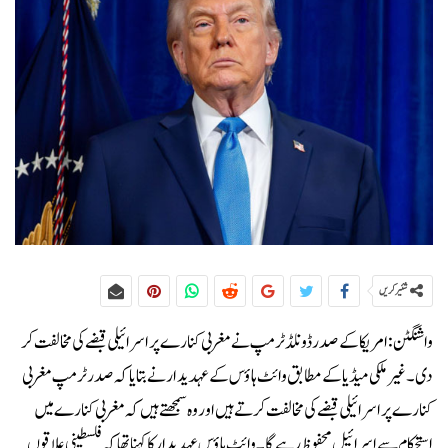
شئیر کریں
واشنگٹن:امریکا کے صدر ڈونلڈ ٹرمپ نے مغربی کنارے پر اسرائیلی قبضے کی مخالفت کر
دی۔غیر ملکی میڈیا کے مطابق وائٹ ہاؤس کے عہدیدار نے بتایا کہ صدر ٹرمپ مغربی
کنارے پر اسرائیلی قبضے کی مخالفت کرتے ہیں اور وہ سمجھتے ہیں کہ مغربی کنارے میں
استحکام سے اسرائیل محفوظ رہے گا۔وائٹ ہاؤس عہدیدار کا کہنا تھا کہ فلسطینی علاقوں