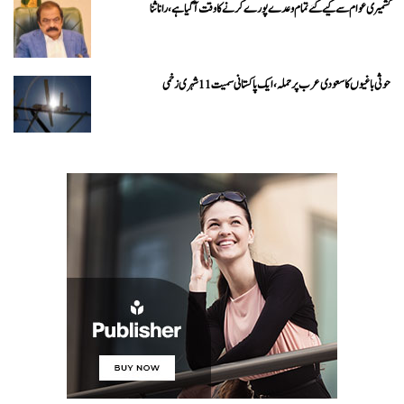
کشمیری عوام سے کیے گئے تمام وعدے پورے کرنے کا وقت آ گیا ہے، رانا ثنا
حوثی باغیوں کا سعودی عرب پر حملہ، ایک پاکستانی سمیت 11 شہری زخمی