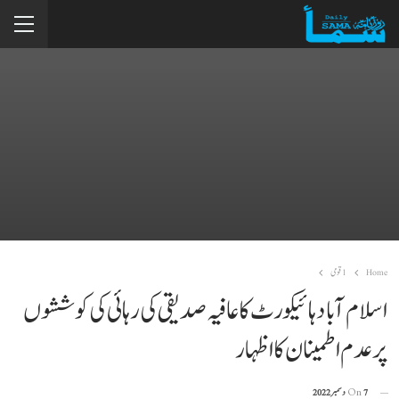
Home
1 قومی
اسلام آباد ہائیکورٹ کا عافیہ صدیقی کی رہائی کی کوششوں
پر عدم اطمینان کا اظہار
7 دسمبر 2022
On