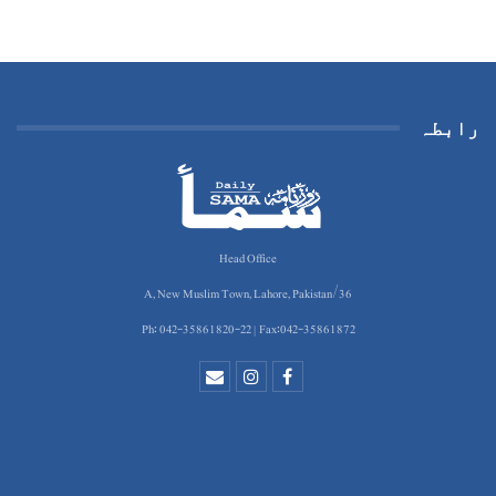
رابطہ
Head Office
36/A, New Muslim Town, Lahore, Pakistan
Ph: 042-35861820-22 | Fax:042-35861872