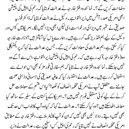
وضاحت کریں گے ؟۔ نمائندہ دفتر خارجہ نے عدالت کو بتایا کہ رحم کی اپیل کی پٹیشن
ابھی امریکی صدر آفس میں زیر التوا ہے۔وکیل نے عدالت کو بتایا کہ ڈاکٹر فوزیہ
صدیقی نے ستمبر میں ویزا کی درخواست دی لیکن ابھی ویزا نہیں لگا۔ امریکا میں کیس اور
وکیل کے لیے ہم فنڈریزنگ کررہے ہیں۔ہمارے پاس کیا آپشنز ہیں؟ وزارت خارجہ
کیا کر سکتی ہے، ہم عدالت کی معاونت کریں گے۔ جس پر عدالت نے کہا کہ پریکٹیکلی
وہ (دفتر خارجہ) کہہ رہے ہیں کہ رحم کی اپیل کی پٹیشن زیر التوا ہے، اس سے آگے وہ
نہیں جا سکتے۔نمائندہ دفتر خارجہ نے بتایا کہ ہم سفارتی فورمز کو بھی اس حوالے سے
استعمال کر رہے ہیں۔ عدالت نے استفسار کیا کہ عافیہ صدیقی کی جسمانی و ذہنی صحت
جاننے سے متعلق آپ نے امریکی محکمہ انصاف کو لکھا؟ کیا اس قسم کے معاملات حل
کرنے کے لیے کوئی مستقل فورم نہیں ہیں؟۔امریکا کے پاکستان کے سفیر کے ساتھ کیا
معاملہ اٹھا سکتے ہیں؟ وہ کیا کر سکتے؟۔عدالت نے کہا کہ کیا وہ آپ کا جواب اس حد تک
بھی نہیں دیتے۔ دو لائنیں بھی نہیں کہ ان کو آپ کا لیٹر ملا ہے ۔دفتر خارجہ کے مطابق
امریکی محکمہ انصاف نے نہیں بتایا کہ رحم کی اپیل کس اسٹیج پر ہے۔عدالت نے وزیر