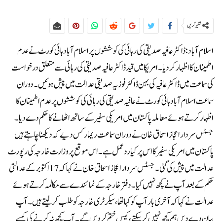
شئیر کریں
اسلام آباد: ڈاکٹر عافیہ صدیقی کی رہائی کی کوششوں پر اسلام آباد ہائی کورٹ نے عدم
اطمینان کا اظہار کردیا۔امریکا میں قید ڈاکٹر عافیہ صدیقی کی رہائی سے متعلق درخواست
کی سماعت میں ڈاکٹر عافیہ کی بہن ڈاکٹر فوزیہ صدیقی عدالت میں پیش ہوئیں۔ دوران
سماعت اسلام آباد ہائی کورٹ نے عافیہ صدیقی کی رہائی کی کوششوں پر عدم اطمینان کا
اظہار کرتے ہوئے معاملہ پاکستان میں امریکی سفیر کے ساتھ اٹھانے کا حکم دے دیا۔
جسٹس سردار اعجاز اسحاق خان نے دوران سماعت ریمارکس دیے کہ دیکھنا چاہتے ہیں
پاکستان میں امریکی سفیر کا اس پر کیا ردعمل ہے۔ اس موقع پر وزارت خارجہ کی رپورٹ
عدالت میں پیش کی گئی۔ جسٹس سردار اعجاز اسحاق خان نے کہا کہ 17 اکتوبر کے عدالتی
حکم کے بعد آپ نے کچھ نہیں کیا ۔دفتر خارجہ کے نمائندے سے مکالمہ کرتے ہوئے
عدالت نے کہا کہ آخری بار آپ کو کہا تھا، سیکرٹری خارجہ کو طلب کر لیتے ہیں۔آپ
بیان دے دیں ہم کچھ نہیں کر سکتے، کیس ختم کر دیں گے۔آپ کچھ نہ کرنے کی کیسے