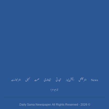
News
انٹرنیشنل
الیکشن نیوز
تجارتی
ٹیکنالوجی
صحت
کھیل
انٹرٹینمنٹ
جرم و سزا
© 2026 - Daily Sama Newspaper. All Rights Reserved.