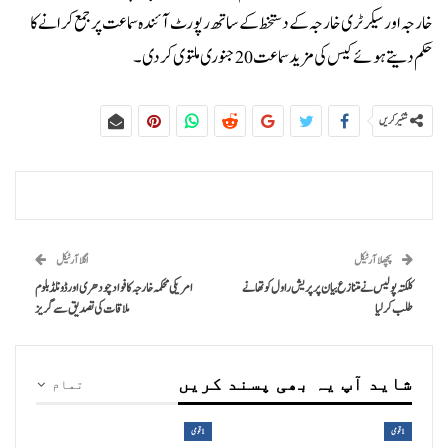
خارجہ اور سیکرٹری خارجہ کے دستخط کے ساتھ رپورٹ آئندہ سماعت پر جمع کرانے کا
حکم دیتے ہوئے کیس کی مزید سماعت 20 جنوری ملتوی کردی۔
شئیر کریں
پچھلا آرٹیکل
اگلا آرٹیکل
کلکتہ پولیس نے متنازع بیان پر پریش راول کو تھانے
امریکی محکمہ خارجہ کا فواد چودھری اور ڈونلڈ بلوم
طلب کرلیا
ملاقات کی تصدیق سے گریز
شاید آپ یہ بھی پسند کریں
تمام
1 قومی
1 قومی