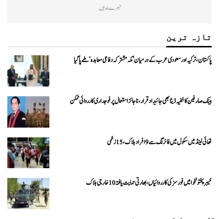
تبصرے بند ہیں.
تازہ ترین
پاکستان، ترکیہ اور سعودی عرب کے درمیان ’مکہ مشترکہ دفاعی معاہدہ‘ طے پا گیا
بینک صارفین کا خفیہ ڈیٹا بھی جائیداد قرار، ناجائز استعمال پر فوجداری کارروائی ممکن
تھائی لینڈ میں سکول میں فائرنگ سے 9 افراد ہلاک، 15 زخمی
خیبرپختونخوا میں فورسز کی کارروائیاں، بھارتی حمایت یافتہ 10 خارجی ہلاک