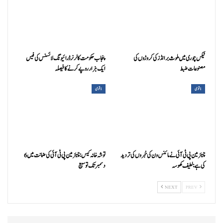
ٹیکس چوری میں ملوث برانڈز کی کروڑوں کی
پنجاب حکومت کا لرنر ڈرائیونگ لائسنس کی فیس
مصنوعات ضبط
ایک ہزار روپے کرنے کا فیصلہ
1 قومی
1 قومی
چیئرمین پی ٹی آئی نے مائنس ون کی خبروں کی تردید
توشہ خانہ کیس: چیئرمین پی ٹی آئی کی ضمانت میں 6
کی ہے: لطیف کھوسہ
دسمبر تک توسیع
NEXT
PREV