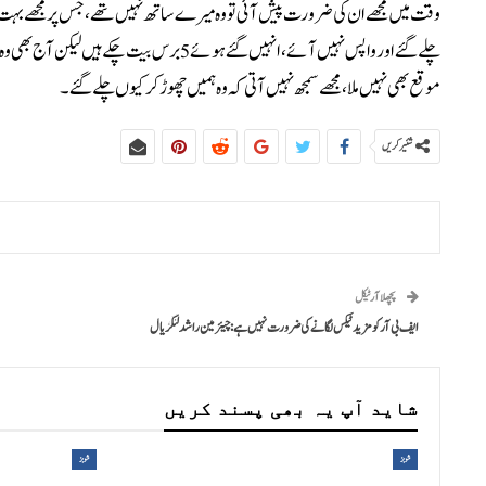
وقت میں مجھے ان کی ضرورت پیش آئی تو وہ میرے ساتھ نہیں تھے، جس پر مجھے بہت افسوس
چلے گئے اور واپس نہیں آئے، انہیں گئے ہوئے 5
موقع بھی نہیں ملا، مجھے سمجھ نہیں آتی کہ وہ ہمیں چھوڑ کر کیوں چلے گئے۔
شئیر کریں
پچھلا آرٹیکل
ایف بی آر کو مزید ٹیکس لگانے کی ضرورت نہیں ہے: چیئرمین راشد لنگڑیال
شاید آپ یہ بھی پسند کریں
شوبز
شوبز