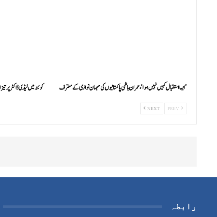
’ایسا استقبال کہیں نہیں ہوا‘، عمران ہاشمی پاکستانیوں کی مہمان نوازی کے معترف
کوئٹہ میں لیڈی ڈاکٹر پر تیز
NEXT
PREV
رابطہ