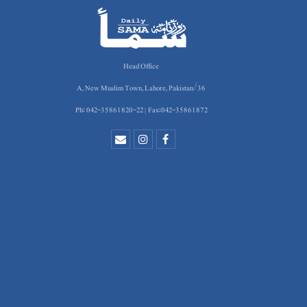
Head Office
36/A, New Muslim Town, Lahore, Pakistan
Ph: 042-35861820-22 | Fax:042-35861872