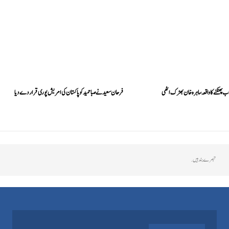
اب پھنکنے کا واقعہ، ماہرہ خان بھڑک اٹھی
فرحان سعید نے صبا حمید کو پاکستان کی امریش پوری قرار دے دیا
تبصرے بند ہیں.