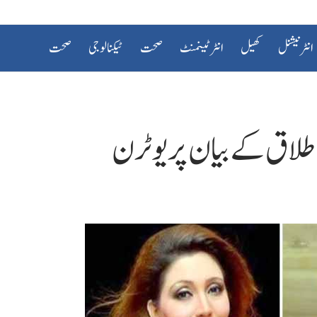
انٹرنیشنل
کھیل
انٹرٹینمنٹ
صحت
ٹیکنالوجی
صحت
 طلاق کے بیان پر یوٹرن