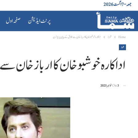
جمعہ - 7 اگست 2026
پرنٹ ایڈیشن
صفحہ اول
Home
شوبز
اداکارہ خوشبو خان کا ارباز خان سے طلاق کے بیان پر یوٹرن
شوبز
اداکارہ خوشبو خان کا ارباز خان سے
3 نومبر 2025
On