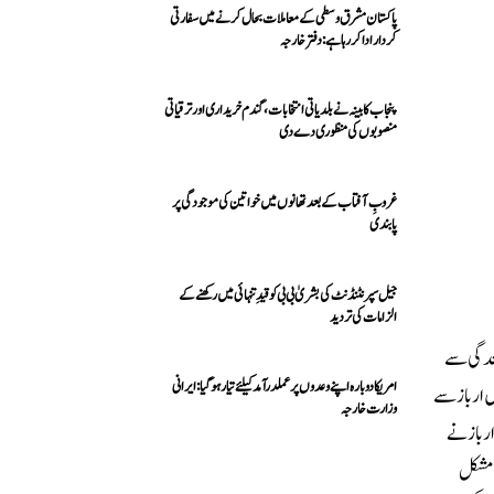
پاکستان مشرق وسطی کے معاملات بحال کرنے میں سفارتی
کردار ادا کررہا ہے: دفتر خارجہ
پنجاب کابینہ نے بلدیاتی انتخابات، گندم خریداری اور ترقیاتی
منصوبوں کی منظوری دے دی
غروبِ آفتاب کے بعد تھانوں میں خواتین کی موجودگی پر
پابندی
جیل سپرنٹنڈنٹ کی بشریٰ بی بی کو قیدِ تنہائی میں رکھنے کے
الزامات کی تردید
لیحدگی سے
امریکا دوبارہ اپنے وعدوں پر عملدرآمد کیلئے تیار ہو گیا: ایرانی
ں ارباز سے
وزارت خارجہ
ارباز نے
ی مشکل