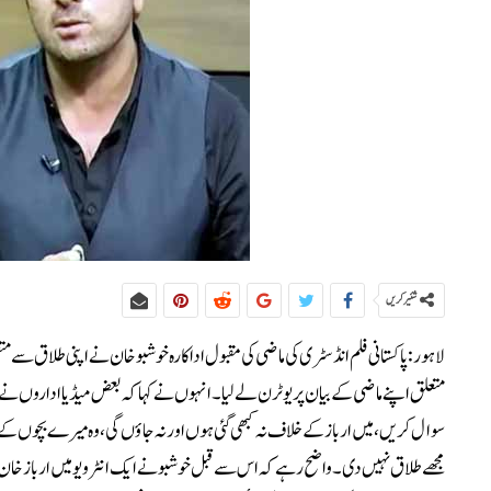
شئیر کریں
لاہور: پاکستانی فلم انڈسٹری کی ماضی کی مقبول اداکارہ خوشبو خان نے اپنی طلاق سے متع
متعلق اپنے ماضی کے بیان پر یوٹرن لے لیا۔انہوں نے کہا کہ بعض میڈیا اداروں نے خب
سوال کریں، میں ارباز کے خلاف نہ کبھی گئی ہوں اور نہ جاؤں گی، وہ میرے بچوں کے 
مجھے طلاق نہیں دی۔واضح رہے کہ اس سے قبل خوشبو نے ایک انٹرویو میں ارباز خان پر د