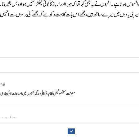
 ہوتا ہے۔انہوں نے یہ بھی کہا تھا کہ میرا اور ارباز کا کوئی جھگڑا نہیں ہوا وہ بس بغیر بتا
 برس بیت چکے ہیں لیکن آج بھی وہ میری یادوں میں میرے ساتھ ہیں، مجھے اس بات کا بہت دکھ ہے کہ مجھے کئی برسوں سے انہیں 
اگلا آ
معیشت مستحکم، ٹیکس نظام، توانائی ودیگر شعبوں میں اصلاحات لائی جا رہی: 
مصنف سے ز
شوبز