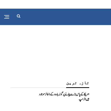
تازہ ترین
امریکا کے پاس بڑے پیمانے پر گولہ بارود کے ذخائر موجود
ہیں: ٹرمپ