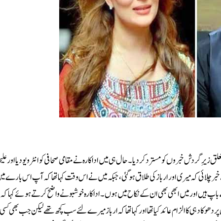
لق زیرِ گردش خبروں کو مسترد کر دیا۔حال ہی میں اداکارہ نے مقامی صحافی کو انٹرویو دیا اور ع
ر چلائی کہ میری اور ارباز کی طلاق ہوگئی، جبکہ میں نے اس وقت کہا تھا کہ آپ اس بارے می
باپ ہیں اور میں ابھی بھی ان کے نکاح میں ہوں۔اداکارہ خوشبو نے واضح کرتے ہوئے کہا کہ 
ھوکا دہی کا الزام عائد کیا تھا اور کہا تھا کہ ارباز میرے لئے سب کچھ تھے لیکن جب بھی کس