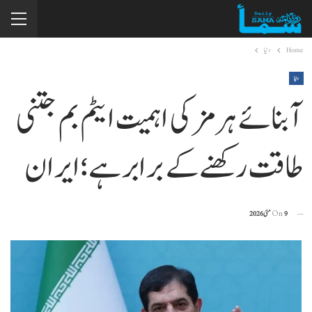
Home
دنیا
دنیا
آبنائے ہرمز کی اہمیت ایٹم بم جتنی
طاقت رکھنے کے برابر ہے؛ ایران
9 مئی 2026
On