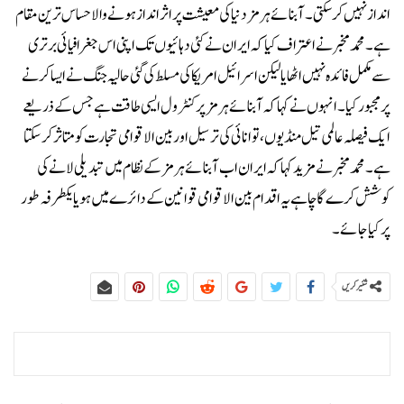
انداز نہیں کرسکتی۔ آبنائے ہرمز دنیا کی معیشت پر اثر انداز ہونے والا حساس ترین مقام
ہے۔محمد مخبر نے اعتراف کیا کہ ایران نے کئی دہائیوں تک اپنی اس جغرافیائی برتری
سے مکمل فائدہ نہیں اٹھایا لیکن اسرائیل امریکا کی مسلط کی گئی حالیہ جنگ نے ایسا کرنے
پر مجبور کیا۔انہوں نے کہا کہ آبنائے ہرمز پر کنٹرول ایسی طاقت ہے جس کے ذریعے
ایک فیصلہ عالمی تیل منڈیوں، توانائی کی ترسیل اور بین الاقوامی تجارت کو متاثر کرسکتا
ہے۔محمد مخبر نے مزید کہا کہ ایران اب آبنائے ہرمز کے نظام میں تبدیلی لانے کی
کوشش کرے گا چاہے یہ اقدام بین الاقوامی قوانین کے دائرے میں ہو یا یکطرفہ طور
پر کیا جائے۔
شئیر کریں