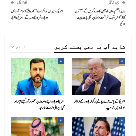
پچھلا آرٹیکل
اگلا آرٹیکل
وزیراعظم رواں ماہ چین کا دورہ کریں گے،“آئرن
امریکہ، ایران مذاکرات آئندہ ہفتے اسلام آباد میں
کلاڈ” اسٹریٹجک شراکت داری پر بھی بات چیت
دوبارہ شروع ہوں گے: امریکی اخبار
ہوگی
شاید آپ یہ بھی پسند کریں
تمام
دنیا
دنیا
امریکا کے پاس بڑے پیمانے پر گولہ بارود کے ذخائر
امریکا دوبارہ اپنے وعدوں پر عملدرآمد کیلئے تیار ہو
موجود ہیں: ٹرمپ
گیا: ایرانی وزارت خارجہ
دنیا
دنیا