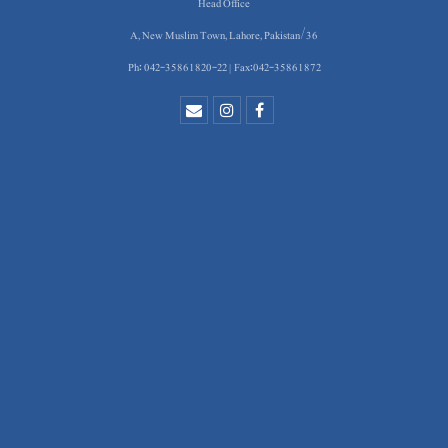
Head Office
36/A, New Muslim Town, Lahore, Pakistan
Ph: 042-35861820-22 | Fax:042-35861872