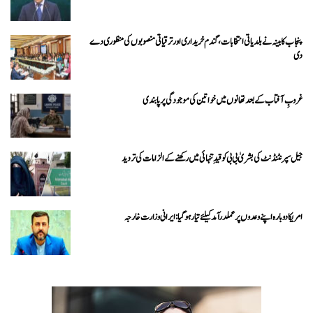
پنجاب کابینہ نے بلدیاتی انتخابات، گندم خریداری اور ترقیاتی منصوبوں کی منظوری دے
دی
غروبِ آفتاب کے بعد تھانوں میں خواتین کی موجودگی پر پابندی
جیل سپرنٹنڈنٹ کی بشریٰ بی بی کو قیدِ تنہائی میں رکھنے کے الزامات کی تردید
امریکا دوبارہ اپنے وعدوں پر عملدرآمد کیلئے تیار ہو گیا: ایرانی وزارت خارجہ