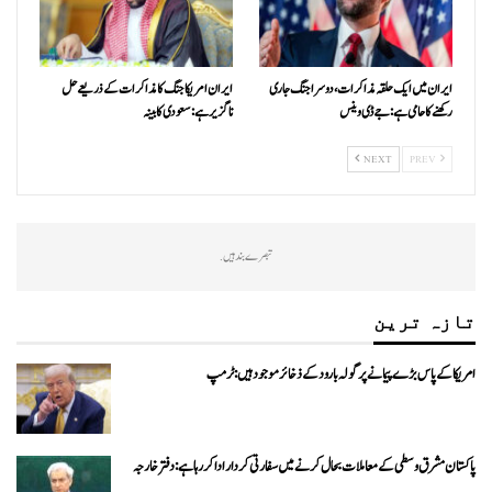
ایران میں ایک حلقہ مذاکرات، دوسرا جنگ جاری
ایران امریکا جنگ کا مذاکرات کے ذریعے حل
رکھنے کا حامی ہے: جے ڈی وینس
ناگزیر ہے: سعودی کابینہ
NEXT
PREV
تبصرے بند ہیں.
تازہ ترین
امریکا کے پاس بڑے پیمانے پر گولہ بارود کے ذخائر موجود ہیں: ٹرمپ
پاکستان مشرق وسطی کے معاملات بحال کرنے میں سفارتی کردار ادا کررہا ہے: دفتر خارجہ