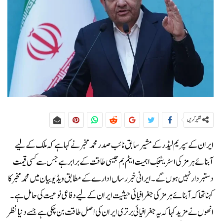
شئیر کریں
ایران کے سپریم لیڈر کے مشیر سابق نائب صدر محمد مخبر نے کہا ہے کہ ملک کے لیے
آبنائے ہرمز کی اسٹریٹجک اہمیت ایٹم بم جیسی طاقت کے برابر ہے جس سے کسی قیمت
دستبردار نہیں ہوں گے۔ایرانی خبر رساں ادارے کے مطابق ویڈیو بیان میں محمد مخبر کا
کہنا تھا کہ آبنائے ہرمز کی جغرافیائی حیثیت ایران کے لیے دفاعی نوعیت کی حامل ہے۔
انھوں نے مزید کہا کہ یہ جغرافیائی برتری ایران کی اصل طاقت بن چکی ہے جسے دنیا نظر