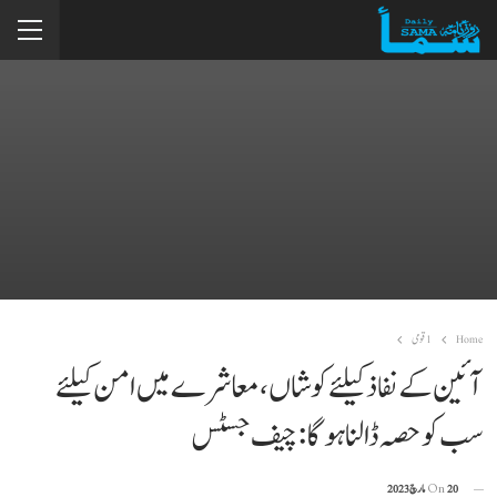
Home
1 قومی
آئین کےنفاذ کیلئے کوشاں، معاشرے میں امن کیلئے
سب کو حصہ ڈالنا ہوگا: چیف جسٹس
20 مارچ 2023
On