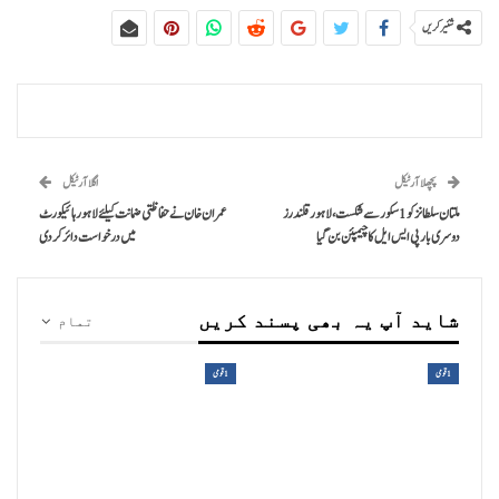
شئیر کریں
پچھلا آرٹیکل
اگلا آرٹیکل
ملتان سلطانز کو 1 سکور سے شکست، لاہور قلندرز
عمران خان نے حفاظتی ضمانت کیلئے لاہور ہائیکورٹ
دوسری بار پی ایس ایل کا چیمپئن بن گیا
میں درخواست دائر کردی
شاید آپ یہ بھی پسند کریں
تمام
1 قومی
1 قومی