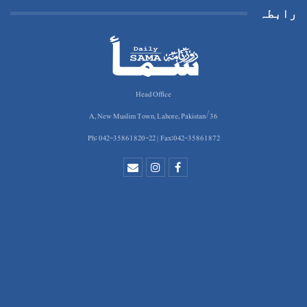
رابطہ
Head Office
36/A, New Muslim Town, Lahore, Pakistan
Ph: 042-35861820-22 | Fax:042-35861872