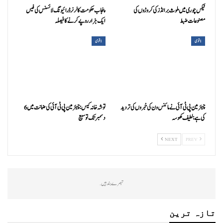
ٹیکس چوری میں ملوث برانڈز کی کروڑوں کی
پنجاب حکومت کا لرنر ڈرائیونگ لائسنس کی فیس
مصنوعات ضبط
ایک ہزار روپے کرنے کا فیصلہ
1 قومی
1 قومی
چیئرمین پی ٹی آئی نے مائنس ون کی خبروں کی تردید
توشہ خانہ کیس: چیئرمین پی ٹی آئی کی ضمانت میں 6
کی ہے: لطیف کھوسہ
دسمبر تک توسیع
NEXT
PREV
تبصرے بند ہیں.
تازہ ترین