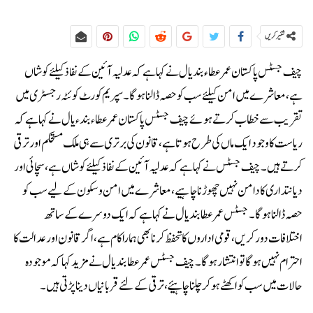
شئیر کریں
چیف جسٹس پاکستان عمرعطاء بندیال نے کہا ہے کہ عدلیہ آئین کے نفاذ کیلئے کوشاں
ہے، معاشرے میں امن کیلئے سب کو حصہ ڈالنا ہو گا۔سپریم کورٹ کوئٹہ رجسٹری میں
تقریب سے خطاب کرتے ہوئے چیف جسٹس پاکستان عمر عطاء بندءیال نے کہا ہے کہ
ریاست کا وجود ایک ماں کی طرح ہوتا ہے، قانون کی برتری سے ہی ملک مستحکم اور ترقی
کرتے ہیں۔چیف جسٹس نے کہا ہے کہ عدلیہ آئین کے نفاذ کیلئے کوشاں ہے، سچائی اور
دیانتداری کا دامن نہیں چھوڑناچاہیے، معاشرے میں امن وسکون کے لیے سب کو
حصہ ڈالنا ہو گا۔جسٹس عمرعطا بندیال نے کہا ہے کہ ایک دوسرے کے ساتھ
اختلافات دور کریں، قومی اداروں کا تحفظ کرنا بھی ہمارا کام ہے، اگر قانون اور عدالت کا
احترام نہیں ہو گا تو انتشار ہو گا۔چیف جسٹس عمر عطا بندیال نے مزید کہا کہ موجودہ
حالات میں سب کو اکھٹے ہو کر چلنا چاہیئے، ترقی کے لئے قربانیاں دینا پڑتی ہیں۔