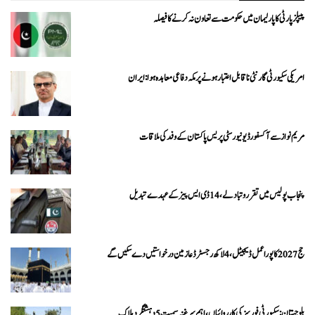
پیپلزپارٹی کا پارلیمان میں حکومت سے تعاون نہ کرنے کا فیصلہ
امریکی سکیورٹی گارنٹی ناقابل اعتبار ہونے پر مکہ دفاعی معاہدہ ہوا: ایران
مریم نواز سے آکسفورڈ یونیورسٹی پریس پاکستان کے وفد کی ملاقات
پنجاب پولیس میں تقرر و تبادلے، 14 ڈی ایس پیز کے عہدے تبدیل
حج 2027 کا پورا عمل ڈیجیٹل، 4 لاکھ رجسٹرڈ عازمین درخواستیں دے سکیں گے
بلوچستان: سکیورٹی فورسز کی کارروائیاں، اہم سرغنہ سمیت 5 دہشتگرد ہلاک