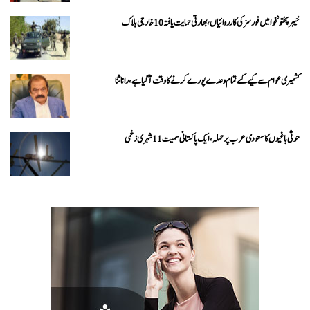
خیبرپختونخوا میں فورسز کی کارروائیاں، بھارتی حمایت یافتہ 10 خارجی ہلاک
کشمیری عوام سے کیے گئے تمام وعدے پورے کرنے کا وقت آ گیا ہے، رانا ثنا
حوثی باغیوں کا سعودی عرب پر حملہ، ایک پاکستانی سمیت 11 شہری زخمی