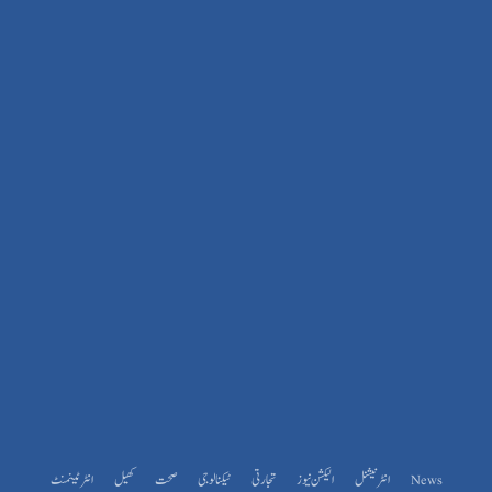
News
انٹرنیشنل
الیکشن نیوز
تجارتی
ٹیکنالوجی
صحت
کھیل
انٹرٹینمنٹ