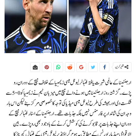
شئیر کریں
ارجنٹینا کے عالمی شہرت یافتہ فٹبالر لیونل میسی زیمبیا کے خلاف میچ کے دوران رو
پڑے۔گزشتہ روز ارجنٹینا میں ہونے والے میچ میں میزبان ٹیم نے زیمبیا کو 0-5 سے
شکست دی اور ہمیشہ کی طرح لیونل میسی میڈیا کی توجہ کا خصوصی مرکز بنے لیکن اس بار
وجہ ان کی شاندار پرفارمنس نہیں بلکہ جذبات تھے۔ارجنٹینا کے اسٹار فٹبالر میچ کے
دوران اپنے جذبات پر قابو کرنے کی کوشش کرنے کے باوجود بھی رو پڑے۔بین
الاقوامی میڈیا رپورٹس کے مطابق یہ ہوم گراؤنڈ پر لیونل میسی کے فٹبال کیریئر کا