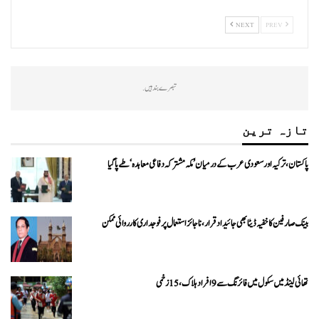
NEXT
PREV
تبصرے بند ہیں.
تازہ ترین
پاکستان، ترکیہ اور سعودی عرب کے درمیان ’مکہ مشترکہ دفاعی معاہدہ‘ طے پا گیا
بینک صارفین کا خفیہ ڈیٹا بھی جائیداد قرار، ناجائز استعمال پر فوجداری کارروائی ممکن
تھائی لینڈ میں سکول میں فائرنگ سے 9 افراد ہلاک، 15 زخمی