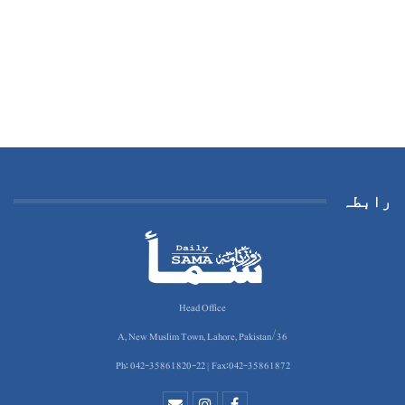
رابطہ
Head Office
36/A, New Muslim Town, Lahore, Pakistan
Ph: 042-35861820-22 | Fax:042-35861872