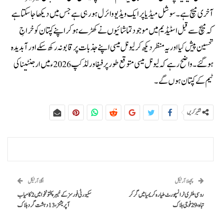
آخری میچ ہے۔سوشل میڈیا پر ایک ویڈیو وائرل ہو رہی ہے جس میں دیکھا جا سکتا ہے
کہ میچ سے قبل اسٹیڈیم میں موجود تماشائیوں نے کھڑے ہو کر اپنے کپتان کو خراجِ
تحسین پیش کیا اور یہ منظر دیکھ کر لیونل میسی اپنے جذبات پر قابو نہ رکھ سکے اور آبدیدہ
ہو گئے۔ واضح رہے کہ لیونل میسی متوقع طور پر فیفا ورلڈکپ 2026ء میں ارجنٹینا کی
ٹیم کے کپتان ہوں گے۔
شئیر کریں
پچھلا آرٹیکل
اگلا آرٹیکل
روسی ملٹری ٹرانسپورٹ طیارہ کریمیا میں گر کر
سکیورٹی فورسز کے خیبرپختونخوا میں 2 کامیاب
تباہ، 29 فوجی ہلاک
آپریشنز، 13 دہشت گرد ہلاک