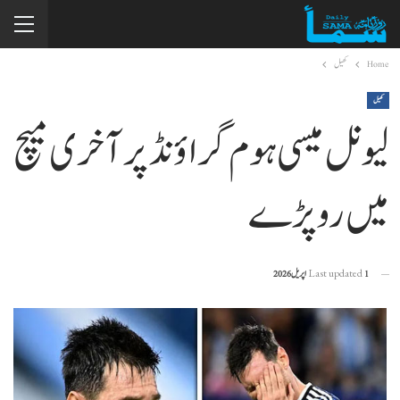
Home
کھیل
کھیل
لیونل میسی ہوم گراؤنڈ پر آخری میچ
میں رو پڑے
1 اپریل 2026
Last updated