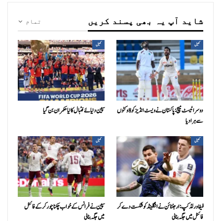
شاید آپ یہ بھی پسند کریں
تمام
کھیل
کھیل
دوسرا ٹیسٹ میچ: پاکستان نے ویسٹ انڈیز کو 8 وکٹوں
سپین دنیائے فٹبال کا نیا حکمران بن گیا
سے ہرا دیا
کھیل
کھیل
فیفا ورلڈکپ: ارجنٹائن نے انگلینڈ کو شکست دے کر
سپین نے فرانس کے خواب چکنا چور کر کے فائنل
فائنل میں جگہ بنا لی
میں جگہ بنا لی