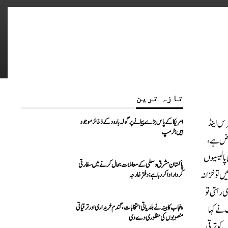
تازہ ترین
رس اینڈ
امریکا کے پاس بڑے پیمانے پر گولہ بارود کے ذخائر موجود
ہیں: ٹرمپ
فرض ہے،
 پالیسیوں
پاکستان مشرق وسطی کے معاملات بحال کرنے میں سفارتی
نائیں تو خزانہ
کردار ادا کررہا ہے: دفتر خارجہ
ور ترقی کی رفتار جاری رہتی تو
پنجاب کابینہ نے بلدیاتی انتخابات، گندم خریداری اور ترقیاتی
 نے کہا
منصوبوں کی منظوری دے دی
ک کو ترقی