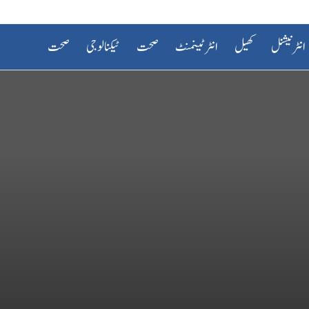
انٹرنیشنل
کھیل
انٹرٹینمنٹ
صحت
ٹیکنالوجی
صحت