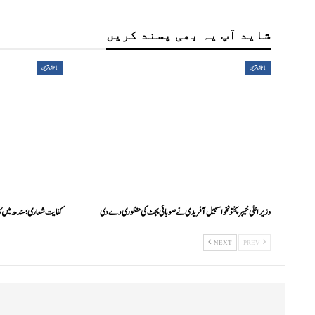
شاید آپ یہ بھی پسند کریں
1تازہ ترین
1تازہ ترین
وزیراعلیٰ خیبرپختونخوا سہیل آفریدی نے صوبائی بجٹ کی منظوری دے دی
کفایت شعاری؛ سندھ میں ک
NEXT
PREV