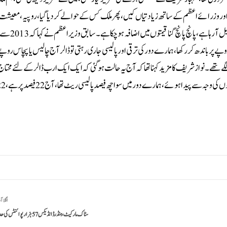
لیمنٹ اور وزرائے اعظم کے ساتھ زیادتیاں کیں، پھر ملک کس کے حوالے کر دیا گیا، روپیہ، معیش
دوران پاکستان دنیا کی چوبیسویں معیشت بن چکا تھا، ہم نے چار سال ڈالر کو 104 روپے پر باندھ کر رکھا، ہمارے دور کی ترقی اور پالیسی جاری رہتی تو ڈالر آج چالیس یا پچاس روپ
لا سمجھنے لگے تھے۔نوازشریف کا مزید کہنا تھا کہ آج یہ حالت ہوگئی کہ ایک ایک ارب ڈالر کے لئے محت
اگلا آ
سٹاک مارکیٹ،ہنڈرڈ انڈیکس 57 ہزار پوائنٹس کی حد عبور کر گیا