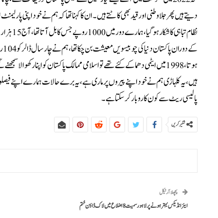
دیتے ہیں پھر جلا وطنی اور قید بھی کاٹتے ہیں۔ان کا کہنا تھا کہ ہم نے خود اپنی پار
کے 
ہوتا، 1998 میں ایٹمی دھماکے کئے تھے تو اسلامی ممالک پاکستان کو اپنا رکھوا
پالیسی ریٹ سے کون کاروبار کر سکتا ہے۔
شئیر کریں
پچھلا آرٹیکل
ایئر انڈیکس بہتر ہونے پر لاہور سمیت 8 اضلاع میں لاک ڈاؤن ختم