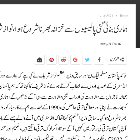
Home
1تازہ ترین
ہماری بنائی گئی پالیسیوں سے خزانہ بھرنا شروع ہوا،نوا
16 نومبر 2023
On
شئیر کریں
قائد پاکستان مسلم لیگ ن اور سابق وزیراعظم نواز شریف نے کہا ہے کہ ہمارے دور کی 
انڈسٹری کے عہدیداروں سے خطاب کرتے ہوئے نوازشریف کا کہنا تھا کہ ہم پاکستان کی
ہمیشہ تاجروں سے مشاورت کی اور اب بھی مشاورت سے ہی آگے بڑھیں گے، ہماری بنائی 
کو بھارت نے اپنایا اور معاشی ترقی حاصل کی
آج پاکستان ترقی کی رفتار میں کہیں آگے ہوتا، اگر لوگ ترقی مانگتے ہیں، تعلیم اور ص
کہ 2022 میں حکومت میں آنے کیلئے تیار نہیں تھے لیکن پاکستان کو ڈیفالٹ سے ب