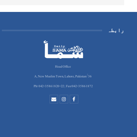
رابطہ
Head Office
36/A, New Muslim Town, Lahore, Pakistan
Ph: 042-35861820-22 | Fax:042-35861872