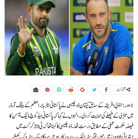
شئیر کریں
لاہور: جنوبی افریقہ کے سابق کپتان ڈوپلیسی نے پاکستانی بیٹر بابراعظم کے بیٹنگ آرڈر
میں تنزلی کے فیصلے کی حمایت کر دی۔انہوں نے کہا کہ پاکستانی ہیڈ کوچ مائیک ہیسن کا
فیصلہ حکمت عملی کے مطابق درست تھا۔ڈوپلیسی کا کہنا تھا کہ ٹی 20 کرکٹ میں
ابتدائی 6 اوورز میں تیز رفتار سٹرائیک ریٹ درکار ہوتا ہے، کلاسیک سٹروک کھیلنے