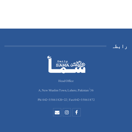
رابطہ
Head Office
36/A, New Muslim Town, Lahore, Pakistan
Ph: 042-35861820-22 | Fax:042-35861872