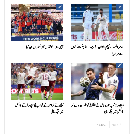
کھیل
کھیل
دوسرا ٹیسٹ میچ: پاکستان نے ویسٹ انڈیز کو 8 وکٹوں
سپین دنیائے فٹبال کا نیا حکمران بن گیا
سے ہرا دیا
کھیل
کھیل
فیفا ورلڈکپ: ارجنٹائن نے انگلینڈ کو شکست دے کر
سپین نے فرانس کے خواب چکنا چور کر کے فائنل
فائنل میں جگہ بنا لی
میں جگہ بنا لی
NEXT
PREV