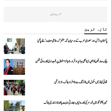
تبصرے بند ہیں.
تازہ ترین
پاکستان، ترکیہ اور سعودی عرب کے درمیان ’مکہ مشترکہ دفاعی معاہدہ‘ طے پا گیا
بینک صارفین کا خفیہ ڈیٹا بھی جائیداد قرار، ناجائز استعمال پر فوجداری کارروائی ممکن
تھائی لینڈ میں سکول میں فائرنگ سے 9 افراد ہلاک، 15 زخمی
خیبرپختونخوا میں فورسز کی کارروائیاں، بھارتی حمایت یافتہ 10 خارجی ہلاک