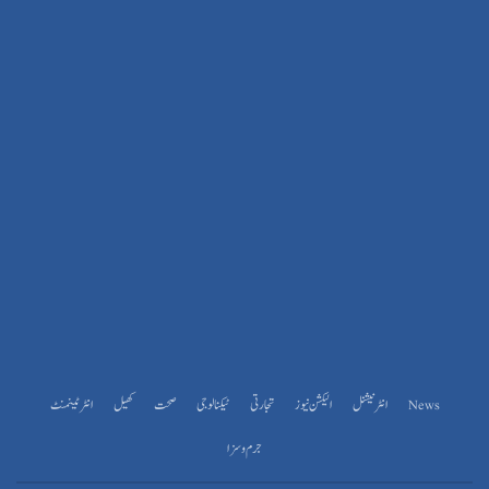
News
انٹرنیشنل
الیکشن نیوز
تجارتی
ٹیکنالوجی
صحت
کھیل
انٹرٹینمنٹ
جرم و سزا