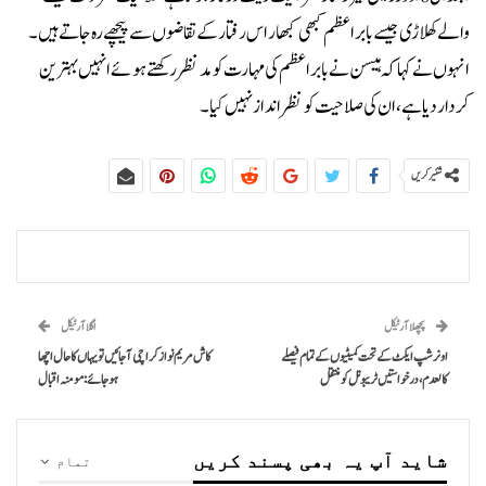
والے کھلاڑی جیسے بابراعظم کبھی کبھار اس رفتار کے تقاضوں سے پیچھے رہ جاتے ہیں۔
انہوں نے کہا کہ ہیسن نے بابراعظم کی مہارت کو مدنظر رکھتے ہوئے انہیں بہترین
کردار دیا ہے، ان کی صلاحیت کو نظرانداز نہیں کیا۔
شئیر کریں
پچھلا آرٹیکل
اگلا آرٹیکل
اونر شپ ایکٹ کے تحت کمیٹیوں کے تمام فیصلے
کاش مریم نواز کراچی آجائیں تو یہاں کا حال اچھا
کالعدم، درخواستیں ٹریبونل کو منتقل
ہوجائے: مومنہ اقبال
شاید آپ یہ بھی پسند کریں
تمام