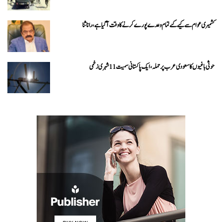
کشمیری عوام سے کیے گئے تمام وعدے پورے کرنے کا وقت آ گیا ہے، رانا ثنا
حوثی باغیوں کا سعودی عرب پر حملہ، ایک پاکستانی سمیت 11 شہری زخمی