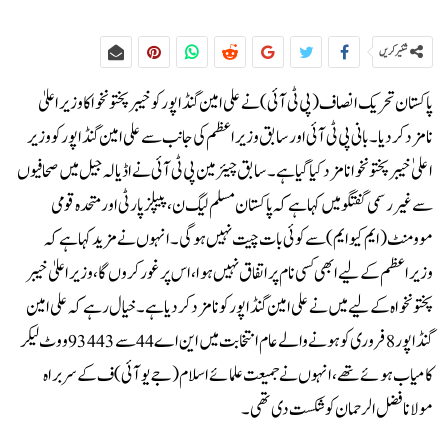
شئیر کریں
پاکستان تحریک انصاف (پی ٹی آئی) نے علی امین گنڈاپور کو خیبرپختونخوا کا وزیراعلیٰ
نامزد کر دیا۔بانی پی ٹی آئی اور سابق وزیراعظم کی جانب سے علی امین گنڈاپور کو وزیر
اعلی ٰخیبرپختونخوا نامزد کیا گیا ہے۔سابق چیئرمین پی ٹی آئی نے اڈیالہ جیل میں صحافیوں
سے غیر رسمی گفتگو میں کہا ہے کہ پاکستان مسلم لیگ ن، پیپلز پارٹی اور متحدہ قومی
موومنٹ (ایم کیو ایم) سے کوئی بات چیت نہیں ہو گی۔انہوں نے مزید کہا ہے کہ
وزیراعظم کے لیے ابھی کسی نام پر اتفاق نہیں ہوا، اس پر غور کروں گا، وزیراعلیٰ خیبر
پختونخواہ کے لیے میں نے علی امین گنڈاپور کو نامزد کر دیا ہے۔خیال رہے کہ علی امین
گنڈاپور 8 فروری کو ہونے والے عام انتخابت میں این اے 44 سے 93443 ووٹ لیکر
کامیاب ہوئے تھے، انہوں نے جمیعت علمائے اسلام (جے یو آئی) ف کے سربراہ
مولانا فضل الرحمان کو شکست دی تھی۔