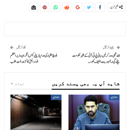
شئیر کریں
پچھلا آرٹیکل
اگلا آرٹیکل
غلط فہمی دورکرلیں، بانی پی ٹی آئی کے بغیر حکومت
بلوچ طلباء کی عدم بازیابی کیس: نگران وزیراعظم
چلے گی نہ جمہوریت : لطیف کھوسہ
انوار الحق کاکڑ عدالت طلب
شاید آپ یہ بھی پسند کریں
تمام
1تازہ ترین
1تازہ ترین