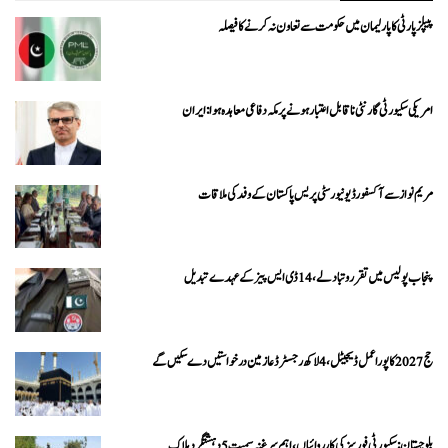
پیپلزپارٹی کا پارلیمان میں حکومت سے تعاون نہ کرنے کا فیصلہ
امریکی سکیورٹی گارنٹی ناقابل اعتبار ہونے پر مکہ دفاعی معاہدہ ہوا: ایران
مریم نواز سے آکسفورڈ یونیورسٹی پریس پاکستان کے وفد کی ملاقات
پنجاب پولیس میں تقرر و تبادلے، 14 ڈی ایس پیز کے عہدے تبدیل
حج 2027 کا پورا عمل ڈیجیٹل، 4 لاکھ رجسٹرڈ عازمین درخواستیں دے سکیں گے
بلوچستان: سکیورٹی فورسز کی کارروائیاں، اہم سرغنہ سمیت 5 دہشتگرد ہلاک