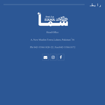
رابطہ
Head Office
36/A, New Muslim Town, Lahore, Pakistan
Ph: 042-35861820-22 | Fax:042-35861872