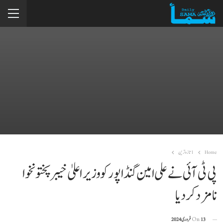
Home
1تازہ ترین
پی ٹی آئی نے علی امین گنڈاپور کو وزیراعلیٰ خیبرپختونخوا
نامزد کردیا
13 فروری 2024
On