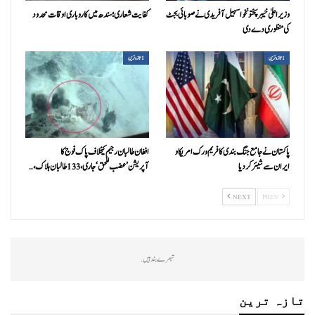
وزیراعلیٰ خیبرپختونخوا سہیل آفریدی نے صوبائی بجٹ
کفایت شعاری؛ سندھ میں کاروباری اوقات محدود
کی منظوری دے دی
1تازہ ترین
1تازہ ترین
پاکستان نے جامع جنگ بندی کا فریم ورک امریکا و
افغان طالبان رجیم کیخلاف پاک فوج کا
ایران سے شیئر کر دیا
آپریشن’عضب للحق‘ جاری، 133 طالبان ہلاک،…
NEXT
PREV
تبصرے بند ہیں.
تازہ ترین