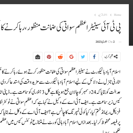
Home
1تازہ ترین
پی ٹی آئی سینیٹر اعظم سواتی کی ضمانت منظور، رہا کرنے کا 
2 جنوری 2023
On
شئیر کریں
اسلام آباد ہائیکورٹ نے سینیٹر اعظم سواتی کی ضمانت منظور کرتے ہوئے رہا کرنے ک
اٹارنی جنرل نے دلائل کے لیے اسلام آباد ہائیکورٹ سے مزید وقت کی استدعا کرد
عدالت کو بتایا کہ 24 دسمبر کو چالان جمع
کیس زیر سماعت ہے۔ایف آئی اے کے وکیل نے کہا ہے کہ اعظم سواتی نے ٹوئٹر اکا
فزیکل ریمانڈ ختم کیا، کیا کوئی ٹمپرنگ کا چانس ہے؟ایف آئی اے کے وکل نے بتایا ک
پر فیصہ محفوظ کرلیا۔بعدازاں اسلام آباد ہائی کورٹ نے متنازع ٹوئٹس کیس میں اعظم سوا
حکم دے دیا۔