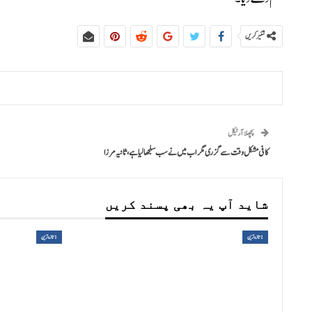
شئیر کریں
پچھلا آرٹیکل
کافی مشکل وقت سے گزری مگر اب میں نے سب سلجھا لیا ہے، ثانیہ مرزا
شاید آپ یہ بھی پسند کریں
1تازہ ترین
1تازہ ترین