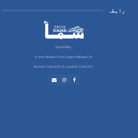
رابطہ
Head Office
36/A, New Muslim Town, Lahore, Pakistan
Ph: 042-35861820-22 | Fax:042-35861872