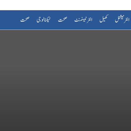
انٹرنیشنل
کھیل
انٹرٹینمنٹ
صحت
ٹیکنالوجی
صحت