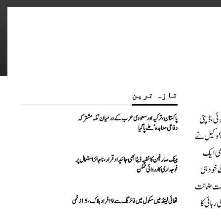
تازہ ترین
ئی، ڈپٹی
پاکستان، ترکیہ اور سعودی عرب کے درمیان ’مکہ مشترکہ
دفاعی معاہدہ‘ طے پا گیا
؟ وکیل نے
لے بھی ایک
بینک صارفین کا خفیہ ڈیٹا بھی جائیداد قرار، ناجائز استعمال پر
 خود ہی
فوجداری کارروائی ممکن
است ضمانت
تھائی لینڈ میں سکول میں فائرنگ سے 9 افراد ہلاک، 15 زخمی
رہائی کا