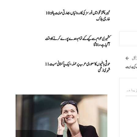
خیبرپختونخوا میں فورسز کی کارروائیاں، بھارتی حمایت یافتہ 10
خارجی ہلاک
کشمیری عوام سے کیے گئے تمام وعدے پورے کرنے کا وقت
آ گیا ہے، رانا ثنا
رٹیکل
حوثی باغیوں کا سعودی عرب پر حملہ، ایک پاکستانی سمیت 11
ے کی ہدایت
شہری زخمی
یادہ