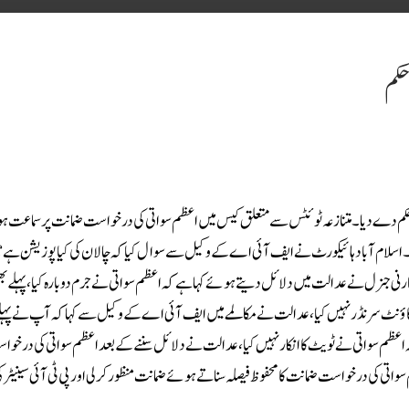
حکم
ا حکم دے دیا۔متنازعہ ٹوئٹس سے متعلق کیس میں اعظم سواتی کی درخواست ضمانت پر سماعت ہو
ی۔اسلام آباد ہائیکورٹ نے ایف آئی اے کے وکیل سے سوال کیا کہ چالان کی کیا پوزیشن ہے
 ہو چکا ہے کل 3 جنوری کو سماعت ہے۔ڈپٹی اٹارنی جنرل نے عدالت میں دلائل دیتے ہوئے کہا ہے کہ اعظم سواتی نے جرم دوبارہ کیا، پہ
ؤنٹ سرنڈر نہیں کیا، عدالت نے مکالمے میں ایف آئی اے کے وکیل سے کہا کہ آپ نے پہلے
ہ اعظم سواتی نے ٹویٹ کا انکار نہیں کیا، عدالت نے دلائل سننے کے بعد اعظم سواتی کی درخو
تی کی درخواست ضمانت کا محفوظ فیصلہ سناتے ہوئے ضمانت منظور کر لی اور پی ٹی آئی سینیٹر کی 