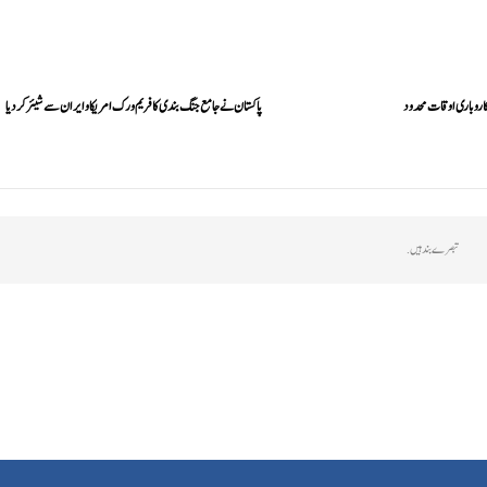
اروباری اوقات محدود
پاکستان نے جامع جنگ بندی کا فریم ورک امریکا و ایران سے شیئر کر دیا
تبصرے بند ہیں.