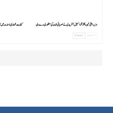
وزیراعلیٰ خیبرپختونخوا سہیل آفریدی نے صوبائی بجٹ کی منظوری دے دی
کفایت شعاری؛ سندھ میں ک
NEXT
PREV