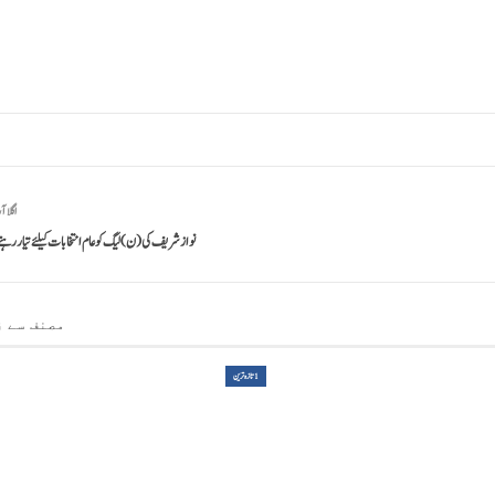
اگلا آ
نواز شریف کی (ن) لیگ کو عام انتخابات کیلئے تیار رہن
مصنف سے ز
1تازہ ترین