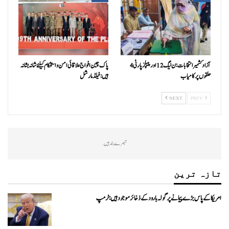
آزاد کشمیر انتخابات:ن ليگ 12 اور پیپلزپارٹی 4
پاک چین افواج علاقائی امن و استحکام کیلئے شانہ بشانہ
حلقوں پر کامیاب
ہیں: فیلڈ مارشل
NEXT
PREV
تبصرے بند ہیں.
تازہ ترین
امریکا کے پاس بڑے پیمانے پر گولہ بارود کے ذخائر موجود ہیں: ٹرمپ