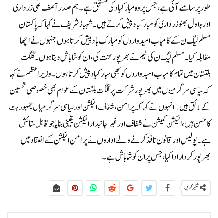
طور پر سامنے آئی ہے، جس پر وہ مبارکباد کی مستحق ہے۔ ہم صدر آصف علی زرداری
اور بلاول بھٹو زرداری کو مبارکباد پیش کرتے ہیں۔شہباز شریف نے کہا کہ پاکستان
مسلم لیگ ن کے کامیاب امیدواروں کو مبارک باد پیش کرتا ہوں جنہوں نے اچھا
مقابلہ کیا۔ مسلم لیگ ن کی ٹیم نے بھرپور محنت کی، ان کو شاباش دیتا ہوں۔ گلگت
بلتستان میں تمام کامیاب امیدواروں کو بھی مبارکباد پیش کرتا ہوں۔وزیراعظم نے کہا
کہ سیاسی سرگرمیوں میں بھرپور شرکت پر گلگت بلتستان کے عوام بھی خصوصی تحسین
کے لائق ہیں۔انہوں نے کہا کہ پرامن، شفاف الیکشن اور سیاسی سرگرمیاں جمہوریت
کا حسن ہیں، الیکشن کمیشن نے شفاف اور غیر جانبدار الیکشن یقینی بنایا جو قابل ستائش
ہے۔ پولیس اور قانون نافذ کرنے والے اداروں نے پر امن الیکشن کے انعقاد میں
بھرپور کردار ادا کیا، جس پر ان کو شاباش ہے۔
شئیر کریں