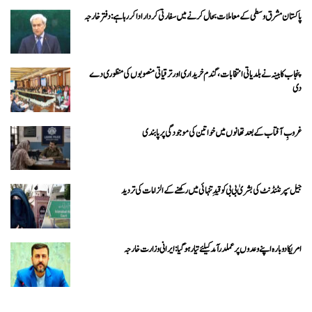
پاکستان مشرق وسطی کے معاملات بحال کرنے میں سفارتی کردار ادا کررہا ہے: دفتر خارجہ
پنجاب کابینہ نے بلدیاتی انتخابات، گندم خریداری اور ترقیاتی منصوبوں کی منظوری دے
دی
غروبِ آفتاب کے بعد تھانوں میں خواتین کی موجودگی پر پابندی
جیل سپرنٹنڈنٹ کی بشریٰ بی بی کو قیدِ تنہائی میں رکھنے کے الزامات کی تردید
امریکا دوبارہ اپنے وعدوں پر عملدرآمد کیلئے تیار ہو گیا: ایرانی وزارت خارجہ