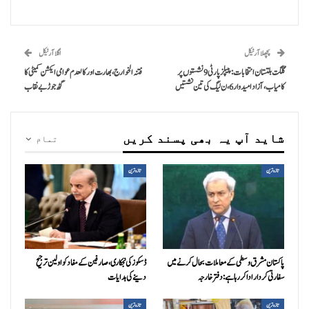
پچھلا آرٹیکل
اگلا آرٹیکل
گلگت بلتستان انتخابات: پیپلز پارٹی 9 نشستوں پر
فتنہ الخوارج، بھارت اور کالعدم عوامی ایکشن کمیٹی کا
کامیاب، آزاد امیدوار 6، ن لیگ کی تین نشستیں
گٹھ جوڑ بے نقاب
شاید آپ یہ بھی پسند کریں
تمام
تازہ ترین
تازہ ترین
پاکستان مشرق وسطی کے معاملات بحال کرنے میں
ڈسکوز کی نجکاری،صارفین کے مفاد کو اولین ترجیح
سفارتی کردار ادا کررہا ہے: دفتر خارجہ
دینے کی ہدایات
تازہ ترین
تازہ ترین