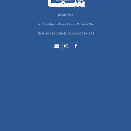
Head Office
36/A, New Muslim Town, Lahore, Pakistan
Ph: 042-35861820-22 | Fax:042-35861872