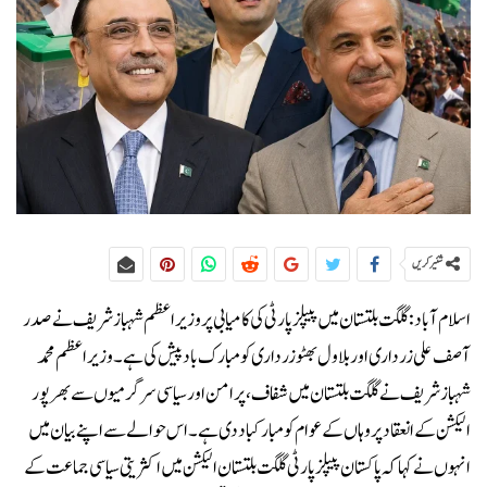
شئیر کریں
اسلام آباد:گلگت بلتستان میں پیپلز پارٹی کی کامیابی پر وزیراعظم شہباز شریف نے صدر
آصف علی زرداری اور بلاول بھٹو زرداری کو مبارک باد پیش کی ہے۔وزیراعظم محمد
شہباز شریف نے گلگت بلتستان میں شفاف، پرامن اور سیاسی سرگرمیوں سے بھرپور
الیکشن کے انعقاد پر وہاں کے عوام کو مبارکباد دی ہے۔اس حوالے سے اپنے بیان میں
انہوں نے کہا کہ پاکستان پیپلز پارٹی گلگت بلتستان الیکشن میں اکثریتی سیاسی جماعت کے