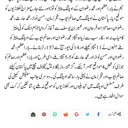
ٹیم نے بابراعظم اور محمد رضوان کے اوپننگ پیئر کو توڑا اور نئے جارح مزاج کھلاڑیوں کو
موقع دیا۔پاکستان نے اوپننگ میں صائم ایوب، فخر زمان، حسن نواز، محمد حارث، محمد
رضوان، صاحبزادہ فرحان اور عمیر بن یوسف سے آغاز کروایا تاہم ابتک کوئی پیئر
کامیاب نہ ہوسکا۔سب سے زیادہ میچز محمد رضوان اور صائم ایوب کے اوپننگ پیئر کو
ملے جنہوں نے 11 میچز کھیلے اور 14 کی ایوریج سے 157 رنز بنائے۔بابراعظم، محمد
رضوان اور حسن نواز اور محمد حارث کو 5، 5 میچز ملے، اسی طرح اور بابراعظم اور صائم کو
جوڑی کو محض 4 مواقع میسر آسکے۔گزشتہ روز بنگلادیش کیخلاف میچ میں پاکستان کیلئے
صائم ایوب اور فخر زمان نے پہلی بار ساتھ اوپننگ کی۔دوسری جانب سلیکشن کمیٹی کی
طرف مسلسل اوپننگ میں تبدیلیوں اور کھلاڑیوں کو موقع نہ ملنے پر شائقین کرکٹ بھی
سوال اٹھارہے ہیں۔
شئیر کریں