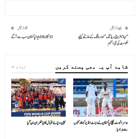
پچھلا آرٹیکل
اگلا آرٹیکل
’’اپنا میٹر اپنی ریڈنگ‘‘ اووربلنگ کے خاتمے کیلیے
33 میچز 38 ڈیبیو! پاکستان سب سے آگے
حکومت کی نئی اسکیم
شاید آپ یہ بھی پسند کریں
تمام
کھیل
کھیل
دوسرا ٹیسٹ میچ: پاکستان نے ویسٹ انڈیز کو 8 وکٹوں
سپین دنیائے فٹبال کا نیا حکمران بن گیا
سے ہرا دیا