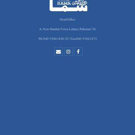
Head Office
36/A, New Muslim Town, Lahore, Pakistan
Ph: 042-35861820-22 | Fax:042-35861872