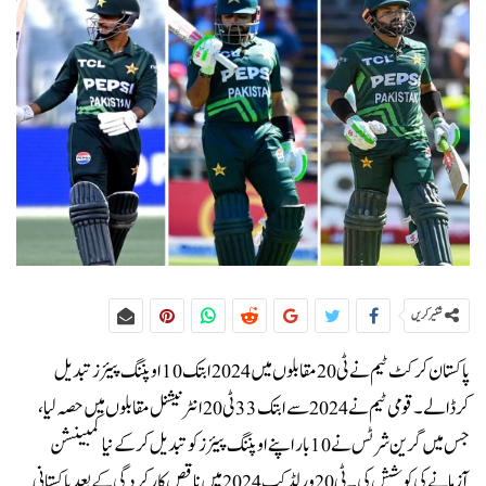
شئیر کریں
پاکستان کرکٹ ٹیم نے ٹی20 مقابلوں میں 2024 ابتک 10 اوپننگ پیئرز تبدیل
کرڈالے۔قومی ٹیم نے 2024 سے ابتک 33 ٹی20 انٹرنیشنل مقابلوں میں حصہ لیا،
جس میں گرین شرٹس نے 10 بار اپنے اوپننگ پیئرز کو تبدیل کرکے نیا کمبینشن
آزمانے کی کوشش کی۔ٹی20 ورلڈکپ 2024 میں ناقص کارکردگی کے بعد پاکستانی