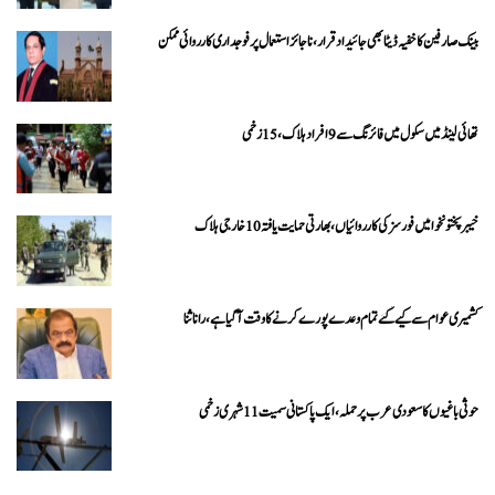
بینک صارفین کا خفیہ ڈیٹا بھی جائیداد قرار، ناجائز استعمال پر فوجداری کارروائی ممکن
تھائی لینڈ میں سکول میں فائرنگ سے 9 افراد ہلاک، 15 زخمی
خیبرپختونخوا میں فورسز کی کارروائیاں، بھارتی حمایت یافتہ 10 خارجی ہلاک
کشمیری عوام سے کیے گئے تمام وعدے پورے کرنے کا وقت آ گیا ہے، رانا ثنا
حوثی باغیوں کا سعودی عرب پر حملہ، ایک پاکستانی سمیت 11 شہری زخمی