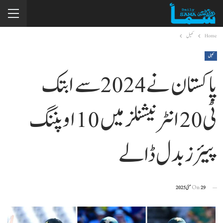
Home
کھیل
کھیل
پاکستان نے 2024 سے ابتک
ٹی20 انٹرنیشنلز میں 10 اوپننگ
پیئرز بدل ڈالے
29 مئی 2025
On