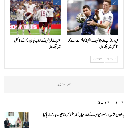
کھیل
کھیل
فیفا ورلڈکپ: ارجنٹائن نے انگلینڈ کو شکست دے کر
سپین نے فرانس کے خواب چکنا چور کر کے فائنل
فائنل میں جگہ بنا لی
میں جگہ بنا لی
NEXT
PREV
تبصرے بند ہیں.
تازہ ترین
پاکستان، ترکیہ اور سعودی عرب کے درمیان ’مکہ مشترکہ دفاعی معاہدہ‘ طے پا گیا