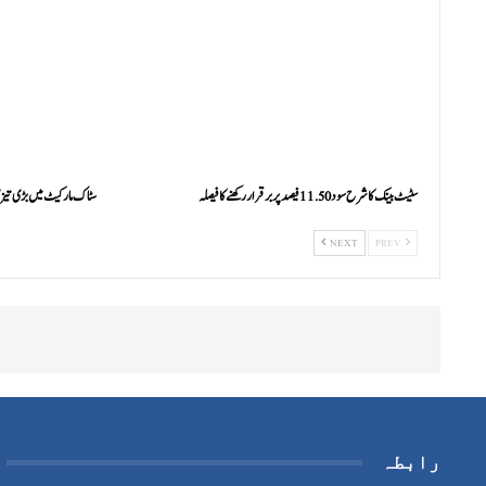
سٹیٹ بینک کا شرح سود 11.50 فیصد پر برقرار رکھنے کا فیصلہ
سٹاک مارکیٹ میں بڑی تیزی، 100 انڈیکس 7000 پوائنٹ
NEXT
PREV
رابطہ