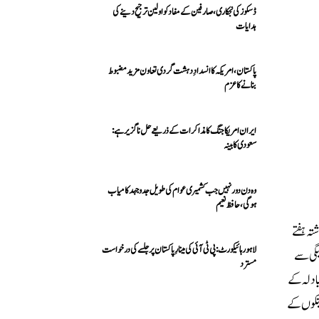
ڈسکوز کی نجکاری،صارفین کے مفاد کو اولین ترجیح دینے کی
ہدایات
پاکستان، امریکہ کا انسدادِ دہشت گردی تعاون مزید مضبوط
بنانے کا عزم
ایران امریکا جنگ کا مذاکرات کے ذریعے حل ناگزیر ہے:
سعودی کابینہ
وہ دن دور نہیں جب کشمیری عوام کی طویل جدوجہد کامیاب
ہوگی،حافظ نعیم
تہ ہفتے
لاہور ہائیکورٹ: پی ٹی آئی کی مینارِ پاکستان پر جلسے کی درخواست
مل ہو گئی، قرض ادائیگی سے
مسترد
بادلہ کے
 کے مطابق کمرشل بینکوں کے