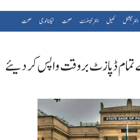
انٹرنیشنل
کھیل
انٹرٹینمنٹ
صحت
ٹیکنالوجی
صحت
 تمام ڈپازٹ بروقت واپس کر دیئے