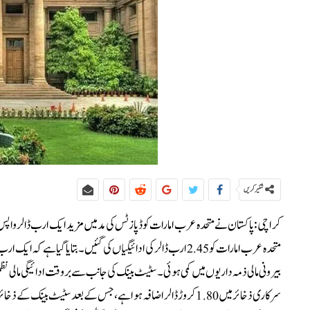
شئیر کریں
کراچی: پاکستان نے متحدہ عرب امارات کو ڈپازٹس کی مد میں مزید ایک ارب ڈالر واپس
بیرونی مالی ذمہ داریوں میں کمی ہوئی۔سٹیٹ بینک کی جانب سے بروقت ادائیگی مالی 