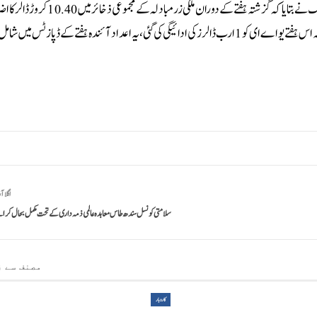
ذخائر بھی 8.60 کروڑ ڈالر بڑھ کر 5.53 ارب ڈالر کی سطح پر پہنچ گئے ہیں۔مرکزی بینک نے بتایا کہ گزشتہ ہفتے کے دوران مل
ہے۔سٹیٹ بینک کے مطابق اس ہفتے سعودی عرب نے 1 ارب ڈالرز جمع کرائے جبکہ اس ہفتے یو اے ای کو 1 ارب ڈالرز کی ادائیگی کی گئی، یہ اعداد آئندہ ہفتے کے ڈپازٹس
اگلا آ
سلامتی کونسل سندھ طاس معاہدہ عالمی ذمہ داری کے تحت مکمل بحال کرائ
مصنف سے ز
کاروبار