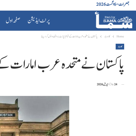
جمعرات - 6 اگست 2026
پرنٹ ایڈیشن
صفحہ اول
Home
کاروبار
پاکستان نے متحدہ عرب امارات کے تمام ڈپازٹ بروقت واپس کر دیئے
کاروبار
پاکستان نے متحدہ عرب امارات کے
24 اپریل 2026
On