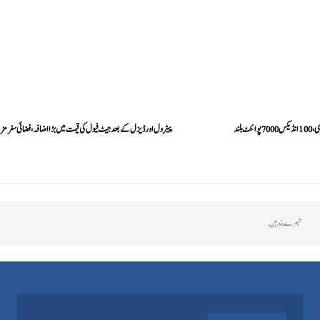
 بلند
پیٹرول اور ڈیزل کے بعد جیٹ فیول کی قیمت میں بڑا اضافہ، فضائی سفر مزید
تبصرے بند ہیں.