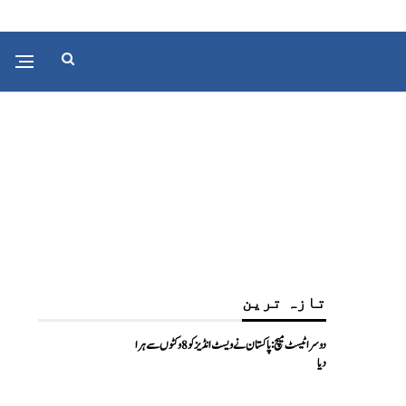
تازہ ترین
دوسرا ٹیسٹ میچ: پاکستان نے ویسٹ انڈیز کو 8 وکٹوں سے ہرا
دیا