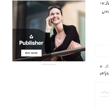
کی زرمبادلہ کے مجموعی ذخائر میں 10.40کروڑ ڈالر کا اضافہ ہوا
 میں شامل ہوں
- Advertisement -
رٹیکل
ے: پاکستان
یادہ