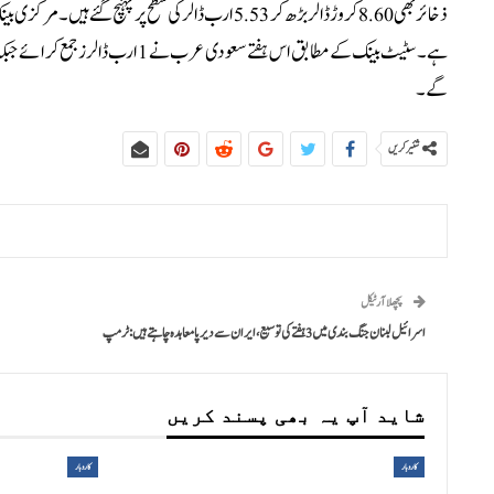
گے۔
شئیر کریں
پچھلا آرٹیکل
اسرائیل لبنان جنگ بندی میں 3 ہفتے کی توسیع، ایران سے دیرپا معاہدہ چاہتے ہیں: ٹرمپ
شاید آپ یہ بھی پسند کریں
کاروبار
کاروبار