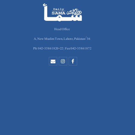
Head Office
36/A, New Muslim Town, Lahore, Pakistan
Ph: 042-35861820-22 | Fax:042-35861872