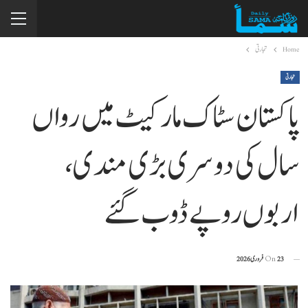
Home
تجارتی
تجارتی
پاکستان سٹاک مارکیٹ میں رواں
سال کی دوسری بڑی مندی،
اربوں روپے ڈوب گئے
23 فروری 2026
On