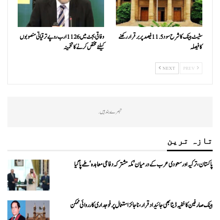
سٹیٹ بینک کا شرح سود 11.5 فیصد پر برقرار رکھنے
وفاقی بجٹ میں 1126 ارب روپے ترقیاتی منصوبوں
کا فیصلہ
کیلئے مختص کرنے کا تخمینہ
NEXT
PREV
تبصرے بند ہیں.
تازہ ترین
پاکستان، ترکیہ اور سعودی عرب کے درمیان ’مکہ مشترکہ دفاعی معاہدہ‘ طے پا گیا
بینک صارفین کا خفیہ ڈیٹا بھی جائیداد قرار، ناجائز استعمال پر فوجداری کارروائی ممکن