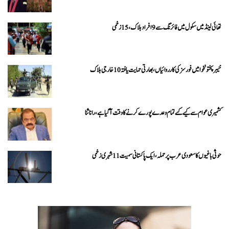
تھائی لینڈ میں سکول میں فائرنگ سے 9 افراد ہلاک، 15 زخمی
خیبرپختونخوا میں فورسز کی کارروائیاں، بھارتی حمایت یافتہ 10 خارجی ہلاک
کشمیری عوام سے کیے گئے تمام وعدے پورے کرنے کا وقت آ گیا ہے، رانا ثنا
حوثی باغیوں کا سعودی عرب پر حملہ، ایک پاکستانی سمیت 11 شہری زخمی