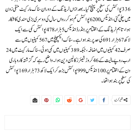
336 پوائنٹس کی سطح پر پہنچ گیا۔بعدازاں ٹریڈنگ کے دوران سٹاک مارکیٹ منفی زون
میں چلی گئی، انڈیکس 6200 پوائنٹس کم ہو کر رواں سال کی دوسری بڑی مندی کا شکار
ہوا، تاہم ٹریڈنگ کے اختتام پر ہنڈرڈ انڈیکس 5 ہزار 478 پوائنٹس کمی سے ایک
لاکھ 67 ہزار 691 کی حد پر بند ہوا ہے۔سٹاک ایکسچینج میں 567 کمپنیوں میں سے
صرف 42 کمپنیوں میں اضافہ، جبکہ 389 کمپنیوں میں کمی ہوئی، سٹاک مارکیٹ میں 24
ارب روپے مالیت کے 46 کروڑ شیئرز کا لین دین ہوا۔واضح رہے کہ گزشتہ کاروباری
دن کے اختتام پر 100 انڈیکس 999 پوائنٹس بڑھ کر ایک لاکھ 73 ہزار 169 پوائنٹس
کی سطح پر بند ہوا تھا۔
شئیر کریں