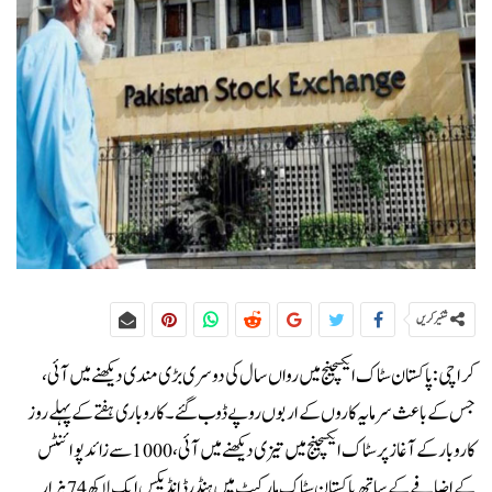
شئیر کریں
کراچی: پاکستان سٹاک ایکسچینج میں رواں سال کی دوسری بڑی مندی دیکھنے میں آئی،
جس کے باعث سرمایہ کاروں کے اربوں روپے ڈوب گئے۔کاروباری ہفتے کے پہلے روز
کاروبار کے آغاز پر سٹاک ایکسچینج میں تیزی دیکھنے میں آئی، 1000 سے زائد پوائنٹس
کے اضافے کے ساتھ پاکستان سٹاک مارکیٹ میں ہنڈرڈ انڈیکس ایک لاکھ 74 ہزار