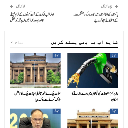
پچھلا آرٹیکل
اگلا آرٹیکل
پاکستان کی افغانستان میں کارروائی، دہشتگردوں
اونر شپ ایکٹ کے تحت کمیٹیوں کے تمام فیصلے
کے 7 ٹھکانے تباہ کر دیے
کالعدم، درخواستیں ٹریبونل کو منتقل
شاید آپ یہ بھی پسند کریں
تمام
تجارتی
تجارتی
پٹرولیم مصنوعات کی قیمتوں میں بڑے اضافے کا
سٹیٹ بینک نے بغیر قانونی اجازت بینک اکاؤنٹس
امکان
بلاک کرنے سے روک دیا
تجارتی
تجارتی