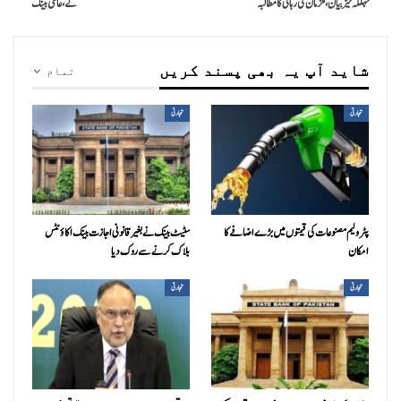
تہلکہ خیز بیان، ملزمان کی رہائی کا مطالبہ
گے، عالمی بینک
شاید آپ یہ بھی پسند کریں
تمام
تجارتی
تجارتی
پٹرولیم مصنوعات کی قیمتوں میں بڑے اضافے کا
سٹیٹ بینک نے بغیر قانونی اجازت بینک اکاؤنٹس
امکان
بلاک کرنے سے روک دیا
تجارتی
تجارتی