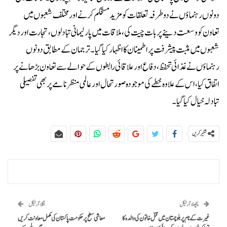
دونوں رہنماؤں نے دوطرفہ تعلقات کو مزید مستحکم کرنے اور مختلف شعبوں میں
تعاون کو وسعت دینے پر بات چیت کی، ملاقات میں پارلیمانی تبادلوں، تجارت اور دیگر
شعبوں میں مثبت پیشرفت پر اطمینان کا اظہار کیا گیا۔ترجمان کے مطابق دونوں
رہنماؤں نے غذائی تحفظ، دفاع اور علاقائی رابطوں کے حوالے سے تعاون بڑھانے پر
اتفاق کیا، اس کے علاوہ خطے کی موجودہ صورتحال اور عالمی منظرنامے پر بھی تفصیلی
تبادلہ خیال کیا گیا۔
شئیر کریں
پچھلا آرٹیکل
اگلا آرٹیکل
غیرت کے نام پر بلوچستان میں قتل خاتون کی والدہ کا
معاشی سطح پر حکومت پاکستان کی مکمل معاونت کریں