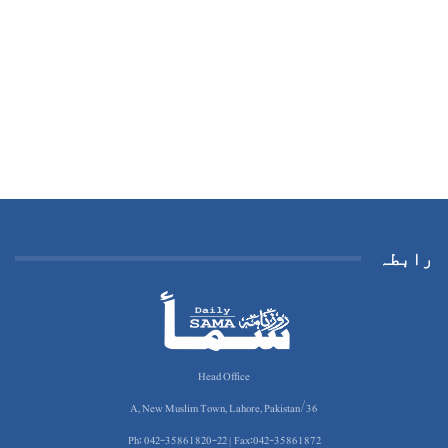
رابطہ
Head Office
36/A, New Muslim Town, Lahore, Pakistan
Ph: 042-35861820-22 | Fax:042-35861872