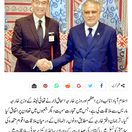
شئیر کریں
اسلام آباد: نائب وزیراعظم اور وزیر خارجہ اسحاق ڈار نے تھائی لینڈ کے وزیر خارجہ
ماریس سے ملاقات کی ہے، جس میں تجارت سمیت دیگر شعبوں میں تعاون پر اتفاق کیا
گیا۔ترجمان دفتر خارجہ کے مطابق دونوں رہنماؤں کے درمیان ملاقات اقوام متحدہ کی
سلامتی کونسل میں پاکستان کی صدارت کے دوران سائیڈ لائنز پر ہوئی۔ملاقات میں