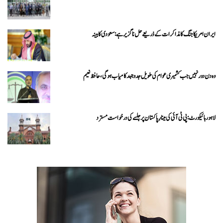
ایران امریکا جنگ کا مذاکرات کے ذریعے حل ناگزیر ہے: سعودی کابینہ
وہ دن دور نہیں جب کشمیری عوام کی طویل جدوجہد کامیاب ہوگی،حافظ نعیم
لاہور ہائیکورٹ: پی ٹی آئی کی مینارِ پاکستان پر جلسے کی درخواست مسترد