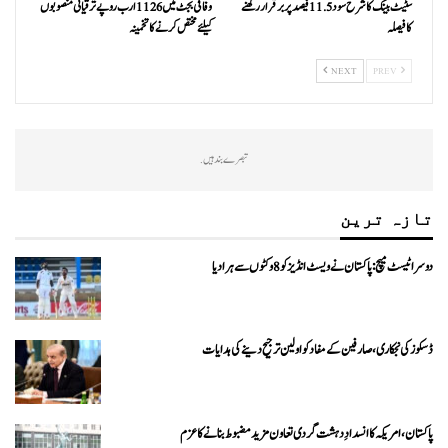
سٹیٹ بینک کا شرح سود 11.5 فیصد پر برقرار رکھنے
وفاقی بجٹ میں 1126 ارب روپے ترقیاتی منصوبوں
کا فیصلہ
کیلئے مختص کرنے کا تخمینہ
NEXT
PREV
تبصرے بند ہیں.
تازہ ترین
دوسرا ٹیسٹ میچ: پاکستان نے ویسٹ انڈیز کو 8 وکٹوں سے ہرا دیا
ڈسکوز کی نجکاری،صارفین کے مفاد کو اولین ترجیح دینے کی ہدایات
پاکستان، امریکہ کا انسدادِ دہشت گردی تعاون مزید مضبوط بنانے کا عزم