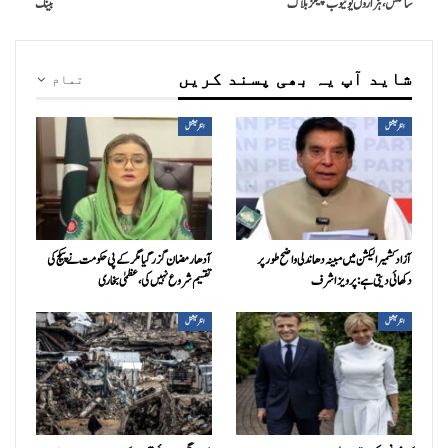
سائٹس، ہزاروں یوٹیوب چینلز بلاک
بینک
شاید آپ یہ بھی پسند کریں
تمام
انٹرنیشنل
انٹرنیشنل
آزاد کشمیر الیکشن میں مبینہ دھاندلی واضح طور پر
آدھا رمضان گزر گیا مگر کے پی حکومت نے پیکج کی
دکھائی دیتی ہے: پرویز اشرف
تقسیم شروع نہیں کی، عظمیٰ بخاری
انٹرنیشنل
انٹرنیشنل