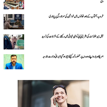
دی
غروبِ آفتاب کے بعد تھانوں میں خواتین کی موجودگی پر پابندی
جیل سپرنٹنڈنٹ کی بشریٰ بی بی کو قیدِ تنہائی میں رکھنے کے الزامات کی تردید
امریکا دوبارہ اپنے وعدوں پر عملدرآمد کیلئے تیار ہو گیا: ایرانی وزارت خارجہ