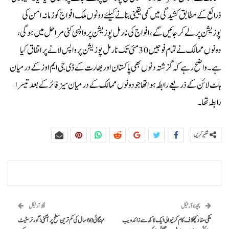
ذرائع کے مطابق کشیدگی میں کمی یقینی بنانے کیلئے دونوں ملک افواج کو زمانہ امن کی
پوزیشن پر لے کر جائیں گے، افواج کی نارمل پوزیشن پر واپسی کئی مراحل میں ہوگی،
دونوں ممالک نے تمام فوجیں 30 مئی تک نارمل پوزیشن پر واپس لانے پر اتفاق کیا
ہے۔واضح رہے کہ گزشتہ دنوں بھی پاکستان اور بھارت کے ڈی جی ایم اوز کے درمیان
ہاٹ لائن کے ذریعے رابطہ ہوا تھا جو دونوں ممالک کے درمیان سیزفائر کے بعد تیسرا
رابطہ تھا۔
شئیر کریں
پچھلا آرٹیکل
اگلا آرٹیکل
ملکی مفاد کیخلاف کام کرنیوالی ایک لاکھ سے زائد ویب
مہنگائی 60 سال کی کم ترین سطح پر آگئی: گورنر سٹیٹ