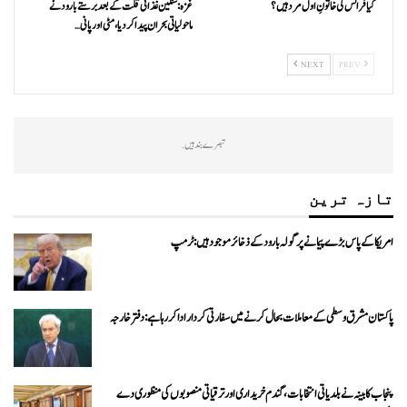
کیا فرانس کی خاتونِ اول مرد ہیں؟
غزہ: سنگین غذائی قلت کے بعد برستے بارود نے
ماحولیاتی بحران پیدا کردیا، مٹی اور پانی…
NEXT
PREV
تبصرے بند ہیں.
تازہ ترین
امریکا کے پاس بڑے پیمانے پر گولہ بارود کے ذخائر موجود ہیں: ٹرمپ
پاکستان مشرق وسطی کے معاملات بحال کرنے میں سفارتی کردار ادا کررہا ہے: دفتر خارجہ
پنجاب کابینہ نے بلدیاتی انتخابات، گندم خریداری اور ترقیاتی منصوبوں کی منظوری دے