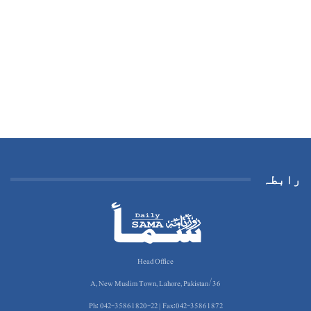
رابطہ
Head Office
36/A, New Muslim Town, Lahore, Pakistan
Ph: 042-35861820-22 | Fax:042-35861872