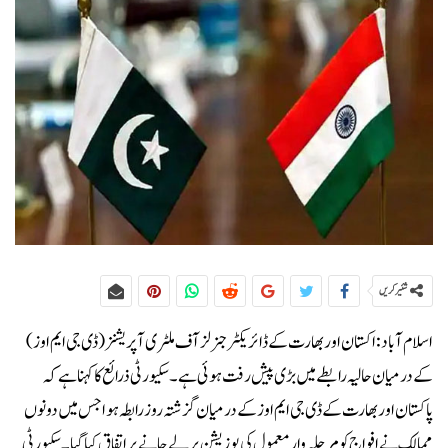
شئیر کریں
اسلام آباد: اکستان اور بھارت کے ڈائریکٹر جنرلز آف ملٹری آپریشنز (ڈی جی ایم اوز)
کے درمیان حالیہ رابطے میں بڑی پیش رفت ہوئی ہے۔سکیورٹی ذرائع کا کہنا ہے کہ
پاکستان اور بھارت کے ڈی جی ایم اوز کے درمیان گزشتہ روز رابطہ ہوا جس میں دونوں
ممالک نے افواج کو مرحلہ وار معمول کی پوزیشن پر لے جانے پر اتفاق کیا گیا۔سکیورٹی