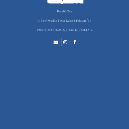
Head Office
36/A, New Muslim Town, Lahore, Pakistan
Ph: 042-35861820-22 | Fax:042-35861872