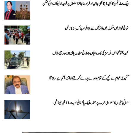
بینک صارفین کا خفیہ ڈیٹا بھی جائیداد قرار، ناجائز استعمال پر فوجداری کارروائی ممکن
تھائی لینڈ میں سکول میں فائرنگ سے 9 افراد ہلاک، 15 زخمی
خیبرپختونخوا میں فورسز کی کارروائیاں، بھارتی حمایت یافتہ 10 خارجی ہلاک
کشمیری عوام سے کیے گئے تمام وعدے پورے کرنے کا وقت آ گیا ہے، رانا ثنا
حوثی باغیوں کا سعودی عرب پر حملہ، ایک پاکستانی سمیت 11 شہری زخمی