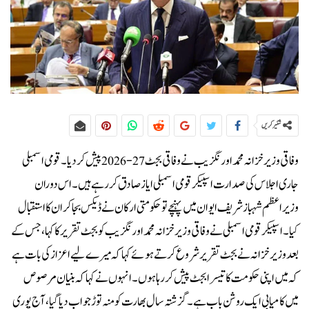
شئیر کریں
وفاقی وزیر خزانہ محمد اورنگزیب نے وفاقی بجٹ 27-2026 پیش کردیا۔ قومی اسمبلی
جاری اجلاس کی صدارت اسپیکر قومی اسمبلی ایاز صادق کر رہے ہیں۔ اس دوران
وزیراعظم شہباز شریف ایوان میں پہنچے تو حکومتی ارکان نے ڈیکس بجا کر ان کا استقبال
کیا۔ اسپیکر قومی اسمبلی نے وفاقی وزیر خزانہ محمد اورنگزیب کو بجٹ تقریر کا کہا، جس کے
بعد وزیر خزانہ نے بجٹ تقریر شروع کرتے ہوئے کہا کہ میرے لیے اعزاز کی بات ہے
کہ میں اپنی حکومت کا تیسرا بجٹ پیش کر رہا ہوں۔انہوں نے کہا کہ بنیان مرصوص
میں کامیابی ایک روشن باب ہے۔ گزشتہ سال بھارت کو منہ توڑ جواب دیا گیا، آج پوری