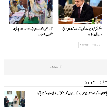
ڈسکوز کی نجکاری،صارفین کے مفاد کو اولین ترجیح
آزاد کشمیر انتخابات:ن ليگ 12 اور پیپلزپارٹی 4
دینے کی ہدایات
حلقوں پر کامیاب
NEXT
PREV
تبصرے بند ہیں.
تازہ ترین
پاکستان، ترکیہ اور سعودی عرب کے درمیان ’مکہ مشترکہ دفاعی معاہدہ‘ طے پا گیا