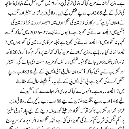
ہے۔وزیر خزانہ نے مزید کہا کہ وفاقی ترقیاتی پروگرام میں نقل و حمل کے بنیادی ڈھانچہ
کی ترقی کے لیے 365 ارب روپے مختص کیے ہیں۔وفاقی وزیر خزانہ سینیٹر اورنگزیب
نے اعلان کیا ہے کہ سرکاری ملازمین کی تنخواہوں میں 7 فیصد اور ریٹائرڈ ملازمین کی
پنشن میں 7 فیصد اضافے کی تجویز ہے۔انہوں نے بجٹ 27-2026ء میں کہا کہ کم سے
کم ماہانہ تنخواہ میں 10 فیصد اضافے کی تجویز ہے جبکہ سرکاری ملازمین کی تنخواہوں میں 7
فیصد اضافہ کیا جا رہا ہے۔وزیر خزانہ نے مزید کہا کہ کفالت پروگرام کو 1 کروڑ 20 لاکھ
خاندانوں تک بڑھایا جائے گا جبکہ تعلیمی وظائف کو مزید وسعت دی جائے گی۔سینیٹر
اورنگزیب نے یہ بھی کہا کہ آئندہ مالی سال بی آئی ایس پی کے لیے 838 ارب روپے
مختص کرنے کی تجویز ہے، بی آئی ایس پی کے لیے یہ رقم پچھلے سال کےمقابلے
میں17فیصد زیادہ ہے۔انہوں نے کہا کہ جاری اخراجات سے آزاد کشمیر کے
لیے 146ارب روپے، گلگت بلتستان کے لیے 88 ارب دیے جائیں گے۔وفاقی وزیر
خزانہ محمد اورنگزیب کا کہنا تھا کہ تنخواہ دار طبقے کو ریلیف دینے کے لیے چار آمدنی سلیبز
پر انکم ٹیکس کی شرح کم کرنے کی تجویز دی گئی ہے، جبکہ تنخواہ دار افراد پر عائد سرچارج