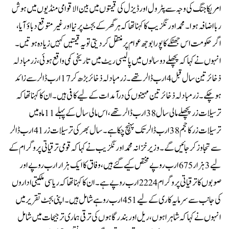
امریکا جنگ کی وجہ سے پٹرول اور ڈیزل کی قیمتوں میں بین الاقوامی منڈیوں میں ہوش
ربا اضافہ ہوا۔ محمد اورنگزیب کا کہنا تھا کہ ہر گھر کے بجٹ پر نیا اور غیر متوقع دباؤ آیا،
اگر حکومت اس جھٹکے کا پورا بوجھ عوام پر منتقل کردیتی تو یہ قیمتیں کہیں زیادہ ہوتیں۔
انہوں نے کہا کہ پچھلے دو سالوں میں پالیسی ریٹ میں تاریخی کمی واقع ہوئی، زرمبادلہ
ذخائرتین سال قبل 4 ارب ڈالر تھے۔ زرمبادلہ ذخائر بڑھ کر 17 ارب ڈالر سے زائد
ہوچکے۔ زرمبادلہ ذخائر تین مہینوں کی درآمدات کےلیے کافی ہیں۔ان کا کہنا تھا کہ
ترسیلات زر پچھلے مالی سال 38 ارب ڈالر تھے، اس مالی سال کے پہلے 11 ماہ میں
ترسیلات زر کا حجم 38 ارب ڈالر تک پہنچ چکا ہے۔ سال بھر کی ترسیلات زر 41 ارب ڈالر
سے تجاوز کر جائیں گے۔وزیر خزانہ محمد اورنگزیب نے کہا کہ قومی ترقیاتی پروگرام کے
لیے 3 ہزار 675 ارب روپے مختص کیے گئے ہیں، وفاق کا ایک ہزار ارب روپے اور
صوبوں کا ترقیاتی پروگرام 2224 ارب روپے ہے۔ان کا کہنا تھا کہ ریاسی ملکیتی اداروں
کی جانب سے سرمایہ کاری کے لیے451 ارب روہے شامل ہیں۔اپنی بجٹ تقریر میں
انہوں نے کہا کہ شاہراہوں، ریل اور بندرگاہوں کی ترقی ہماری ترجیحات میں شامل