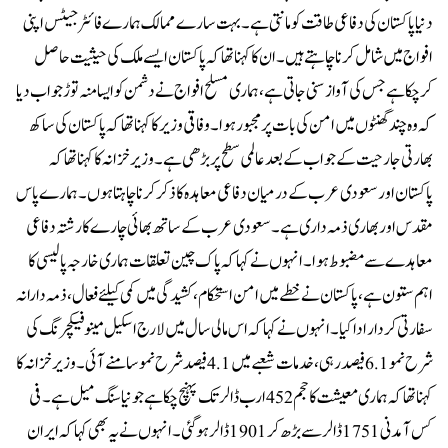
دنیا پاکستان کی دفاعی طاقت کو مانتی ہے۔ بہت سارے ممالک ہمارے فائٹر جیٹس اپنی
افواج میں شامل کرنا چاہتے ہیں۔ان کا کہنا تھا کہ پاکستان ایسے ملک کی حیثیت حاصل
کرچکا ہے جس کی آواز سنی جاتی ہے، ہماری مسلح افواج نے دشمن کو ایسا منہ توڑ جواب دیا
کہ وہ چند گھنٹوں میں امن کی بات پر مجبور ہوا۔وفاقی وزیر کا کہنا تھا کہ پاکستان کی ساکھ
بھارتی جارحیت کے جواب کے بعد عالمی سطح پر بڑھی ہے۔ وزیر خزانہ کا کہنا تھا کہ
پاکستان اور سعودی عرب کے درمیان دفاعی معاہدہ کا ذکر کرنا چاہتا ہوں۔ ہمارے پاس
مقدس اور بھاری ذمہ داری ہے۔ سعودی عرب کے ساتھ بھائی چارے کا رشتہ دفاعی
معاہدے سے مضبوط ہوا۔انہوں نے کہا کہ پاک چین تعلقات ہماری خارجہ پالیسی کا
اہم ستون ہے، پاکستان نے خطے میں امن استحکام، کشیدگی میں کمی کیلئے فعال، ذمہ دارانہ
سفارتی کردار ادا کیا۔انہوں نے کہا کہ اس مالی سال میں لارج اسکیل مینوفیکچرنگ کی
شرح نمو 6.1 فیصد رہی، خدمات شعبے میں 4.1 فیصد شرح نمو سامنے آئی۔وزیر خزانہ کا
کہنا تھا کہ ہماری معیشت کا حجم 452 ارب ڈالر تک پہنچ چکا ہے جو نیا سنگ میل ہے۔ فی
کس آمدنی 1751 ڈالر سے بڑھ کر 1901 ڈالر ہوگئی۔انہوں نے یہ بھی کہا کہ ایران