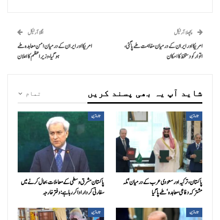
پچھلا آرٹیکل
اگلا آرٹیکل
امریکا اور ایران کے درمیان مفاہمت طے پاگئی،
امریکا اور ایران کے درمیان امن معاہدہ طے
اتوار کو دستخط کا امکان
ہوگیا، وزیراعظم کا اعلان
شاید آپ یہ بھی پسند کریں
تمام
تازہ ترین
تازہ ترین
پاکستان، ترکیہ اور سعودی عرب کے درمیان ’مکہ
پاکستان مشرق وسطی کے معاملات بحال کرنے میں
مشترکہ دفاعی معاہدہ‘ طے پا گیا
سفارتی کردار ادا کررہا ہے: دفتر خارجہ
تازہ ترین
تازہ ترین