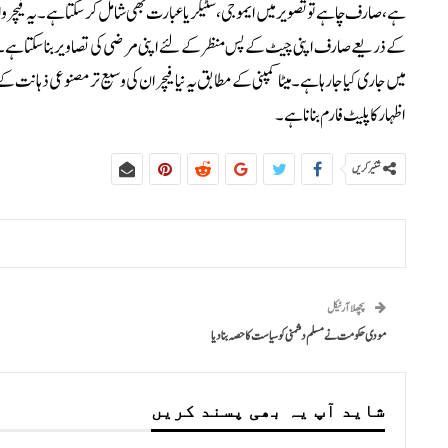
ہے، صارف چاہے تو تصویر میں ایموجی، سٹیکر یا عبارت بھی شامل کر سکتا ہے۔یہ فیچر
کے ذریعے صارف اپنی چیٹ کے پس منظر کے لئے اپنی مرضی کی تصاویر بنا سکتا ہے۔یہ نیا ف
میں جاری کیا جا رہا ہے۔میٹا کمپنی کے مطابق یہ نیا فیچر ان کی وسیع تر مصنوعی ذہ
اظہار کا پلیٹ فارم بنانا ہے۔
شئیر کریں
پچھلا آرٹیکل
مودی حکومت نے مسلم دشمنی کو سیاست کا حصہ بنا دیا
شاید آپ یہ بھی پسند کریں