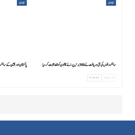
ٹیکنالوجی
ٹیکنالوجی
سائنسدانوں کی نئی دریافت نے 300 برس پرانے قانون کو غلط ثابت کر دیا
پاکستان اور چین کے سائنسدا
NEXT
PREV