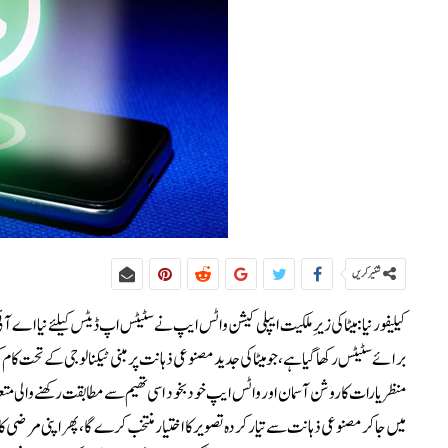
شئیر کریں
کیلیفورنیا: میٹا کی زیرِ ملکیت ایپلی کیشن واٹس ایپ نے سٹیٹس اپ ڈیٹس کیلئے نیا اے آ
برائے سٹیٹس رکھا گیا ہے، جو میٹا کی جدید مصنوعی ذہانت پر مبنی ٹیکنالوجی کے تحت
منظر یا رات کا روشن آسمان اور واٹس ایپ خود بخود اسی تھیم سے مطابقت رکھنے والی
میں جا کر مصنوعی ذہانت سے تیار کردہ تصویر کا اختیار منتخب کرے گا، پھر اپنی مرضی 