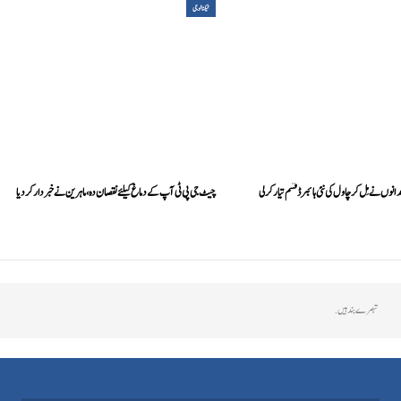
ٹیکنالوجی
نوں نے مِل کر چاول کی نئی ہائبرڈ قسم تیار کرلی
چیٹ جی پی ٹی آپ کے دماغ کیلئے نقصان دہ، ماہرین نے خبردار کردیا
تبصرے بند ہیں.