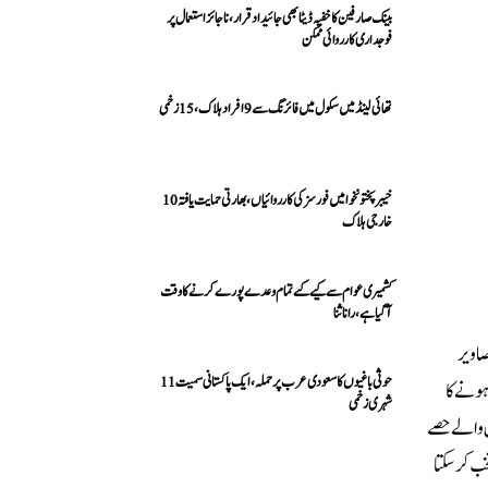
بینک صارفین کا خفیہ ڈیٹا بھی جائیداد قرار، ناجائز استعمال پر
فوجداری کارروائی ممکن
تھائی لینڈ میں سکول میں فائرنگ سے 9 افراد ہلاک، 15 زخمی
خیبرپختونخوا میں فورسز کی کارروائیاں، بھارتی حمایت یافتہ 10
خارجی ہلاک
کشمیری عوام سے کیے گئے تمام وعدے پورے کرنے کا وقت
آ گیا ہے، رانا ثنا
صاویر
حوثی باغیوں کا سعودی عرب پر حملہ، ایک پاکستانی سمیت 11
ہونے کا
شہری زخمی
س والے حصے
ب کر سکتا