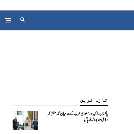
تازہ ترین
پاکستان، ترکیہ اور سعودی عرب کے درمیان ’مکہ مشترکہ
دفاعی معاہدہ‘ طے پا گیا