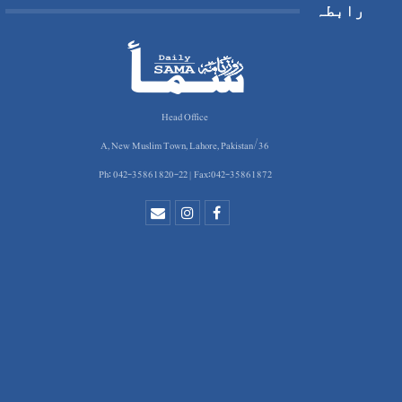
رابطہ
Head Office
36/A, New Muslim Town, Lahore, Pakistan
Ph: 042-35861820-22 | Fax:042-35861872