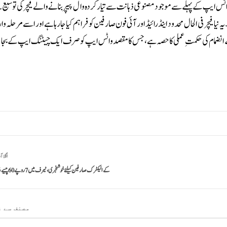
 واٹس ایپ کے پہلے سے موجود مصنوعی ذہانت سے تیار کردہ وال پیپر بنانے والے فیچر کی توسی
یچر فی الحال محدود اینڈرائیڈ اور آئی فون صارفین کو فراہم کیا جا رہا ہے اور اسے مرحلہ وار 
انت کے انضمام کی حکمتِ عملی کا حصہ ہے، جس کا مقصد واٹس ایپ کو صرف ایک چیٹنگ ایپ کے بجا
اگلا آ
کے الیکٹرک صارفین کیلئے خوشخبری، ٹیرف میں 7 روپے 60 پیسے فی یونٹ کمی
مصنف سے ز