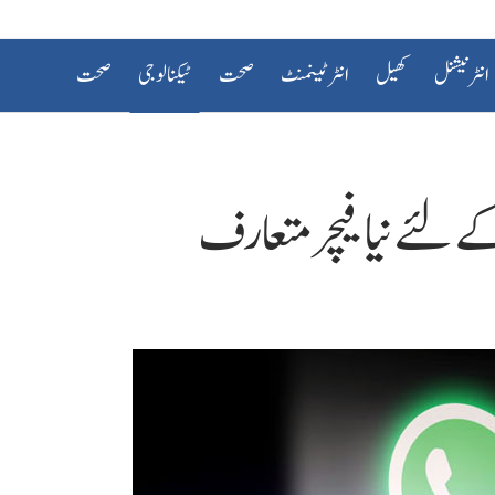
انٹرنیشنل
کھیل
انٹرٹینمنٹ
صحت
ٹیکنالوجی
صحت
لئے نیا فیچر متعارف