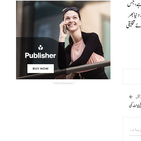
ع ہے، جس
دنیا بھر
ئے تخلیقی
- Advertisement -
رٹیکل
یادہ