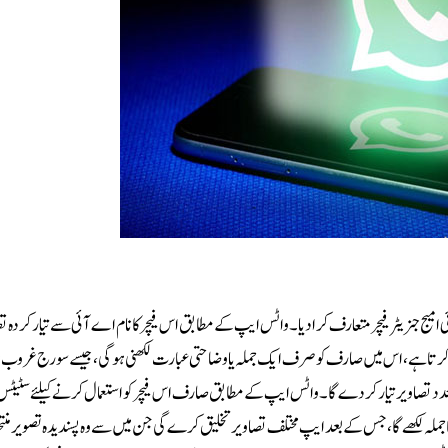
ئی امیج جنریٹر فیچر متعارف کرا دیا۔واٹس ایپ کے مطابق اس فیچر کا نام اے آئی سے تیار کردہ ت
 کام کرتا ہے، اس میں صارف کو صرف ایک جملہ یا وضاحتی عبارت لکھنی ہوگی، جیسے سورج غروب 
 متعدد تصاویر تیار کر دے گا۔واٹس ایپ کے مطابق صارف اس فیچر کو استعمال کرنے کیلئے سٹیٹ
کا جملہ لکھے گا، جس کے بعد ایپ مختلف تصاویر تخلیق کرے گی جن میں سے وہ پسندیدہ تصویر منتخ