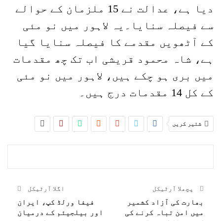
دیا ہے، عدالت نے 15 ملزمان کے حوالے
سے فیصلہ سنایا۔یہ لاہور میں نو مئی
کے آٹھویں مقدمے کا فیصلہ سنایا گیا
ہے، شاہ محمود قریشی اب تک چھ مقدمات
میں بری ہو چکے ہیں، لاہور میں نو مئی
کے کل 14 مقدمات درج ہیں۔
شئیر کریں
پچھلا آرٹیکل
اگلا آرٹیکل
بھارت کی آزاد کشمیر
فیفا ورلڈ کپ، ایران
میں امن تباہ کرنے کی
اور بیلجیئم کے درمیان