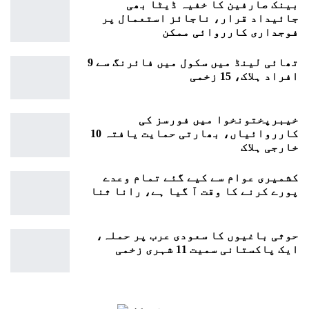
بینک صارفین کا خفیہ ڈیٹا بھی
جائیداد قرار، ناجائز استعمال پر
فوجداری کارروائی ممکن
تھائی لینڈ میں سکول میں فائرنگ سے 9
افراد ہلاک، 15 زخمی
خیبرپختونخوا میں فورسز کی
کارروائیاں، بھارتی حمایت یافتہ 10
خارجی ہلاک
کشمیری عوام سے کیے گئے تمام وعدے
پورے کرنے کا وقت آ گیا ہے، رانا ثنا
حوثی باغیوں کا سعودی عرب پر حملہ،
ایک پاکستانی سمیت 11 شہری زخمی