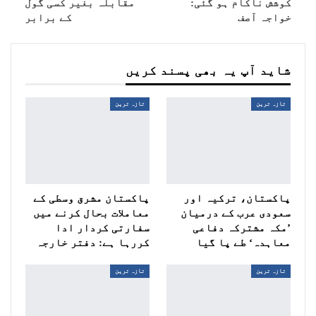
کوشش ناکام ہو گئی:
مقابلہ بغیر کسی گول
خواجہ آصف
کے برابر
شاید آپ یہ بھی پسند کریں
تازہ ترین
تازہ ترین
پاکستان، ترکیہ اور
پاکستان مشرق وسطی کے
سعودی عرب کے درمیان
معاملات بحال کرنے میں
’مکہ مشترکہ دفاعی
سفارتی کردار ادا
معاہدہ‘ طے پا گیا
کررہا ہے: دفتر خارجہ
تازہ ترین
تازہ ترین