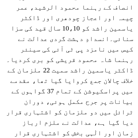
انصاف کے رہنما محمود الرشید، عمر
چیمہ اور اعجاز چودھری اور ڈاکٹر
یاسمین راشد کو 10،10 سال قید کی سزا
سنائی۔انسدادِ دہشت گردی عدالت نے
کیس میں نامزد پی ٹی آئی کی سینئر
رہنما شاہ محمود قریشی کو بری کردیا۔
ڈاکٹر یاسمین راشد سمیت 22 ملزمان کے
خلاف چالان جمع کروایا گیا تھا، مقدمے
میں پراسکیوشن کے تمام 37 گواہوں کے
بیانات پر جرح مکمل ہوئی، دوران
ٹرائل میں دو ملزمان کو اشتہاری قرار
دیا گیا ہے، عدالت نے ملزم ارباز
زمان اور الٰہی بخش کو اشتہاری قرار