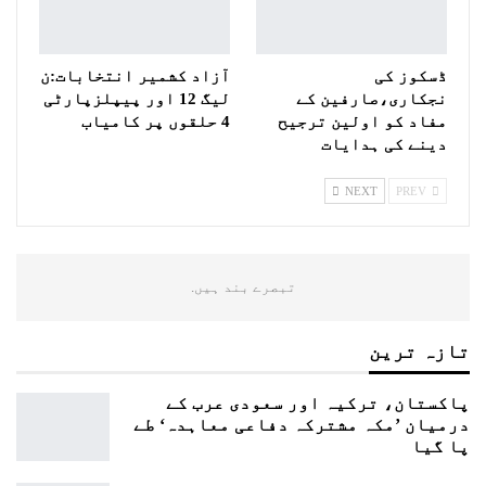
ڈسکوز کی
آزاد کشمیر انتخابات:ن
نجکاری،صارفین کے
ليگ 12 اور پیپلزپارٹی
مفاد کو اولین ترجیح
4 حلقوں پر کامیاب
دینے کی ہدایات
NEXT
PREV
تبصرے بند ہیں.
تازہ ترین
پاکستان، ترکیہ اور سعودی عرب کے
درمیان ’مکہ مشترکہ دفاعی معاہدہ‘ طے
پا گیا