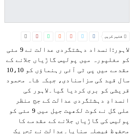
شئیر کریں
لاہور:انسداد دہشتگردی عدالت نے 9 مئی
کو مغلپورہ میں پولیس گاڑیاں جلانے کے
مقدمے میں پی ٹی آئی رہنماؤں کو 10،10
سال قید کی سزاسنادی، جبکہ شاہ محمود
قریشی کو بری کردیا گیا۔لاہور کی
انسدادِ دہشتگردی عدالت کے جج منظر
علی گل نے کوٹ لکھپت جیل میں 9 مئی کو
پولیس کی گاڑیاں جلانے کے مقدمے کا
محفوظ فیصلہ سنایا۔عدالت نے تحریک