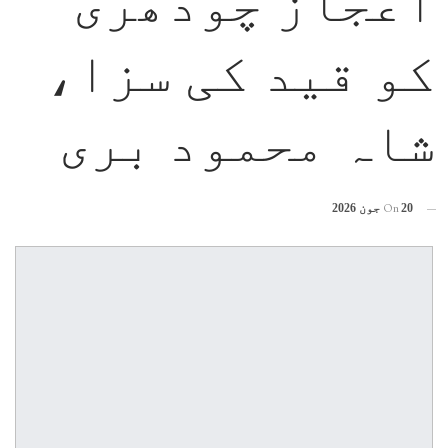
اعجاز چودھری
کو قید کی سزا،
شاہ محمود بری
On
20 جون 2026