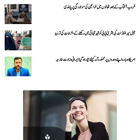
غروبِ آفتاب کے بعد تھانوں میں خواتین کی موجودگی پر پابندی
جیل سپرنٹنڈنٹ کی بشریٰ بی بی کو قیدِ تنہائی میں رکھنے کے الزامات کی تردید
امریکا دوبارہ اپنے وعدوں پر عملدرآمد کیلئے تیار ہو گیا: ایرانی وزارت خارجہ