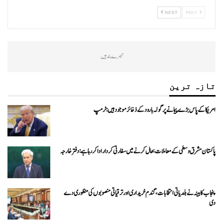
NEXT
PREV
تبصرے بند ہیں.
تازہ ترین
امریکا کے پاس بڑے پیمانے پر گولہ بارود کے ذخائر موجود ہیں: ٹرمپ
پاکستان مشرق وسطی کے معاملات بحال کرنے میں سفارتی کردار ادا کررہا ہے: دفتر خارجہ
پنجاب کابینہ نے بلدیاتی انتخابات، گندم خریداری اور ترقیاتی منصوبوں کی منظوری دے
دی