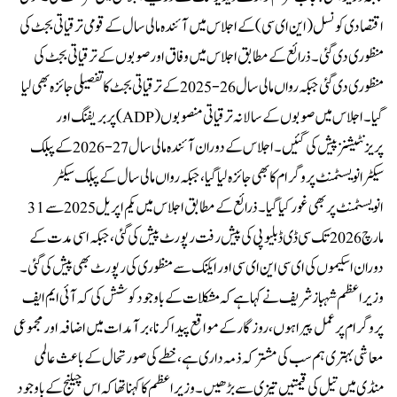
اقتصادی کونسل (این ای سی ) کے اجلاس میں آئندہ مالی سال کے قومی ترقیاتی بجٹ کی
منظوری دی گئی۔ذرائع کے مطابق اجلاس میں وفاق اور صوبوں کے ترقیاتی بجٹ کی
منظوری دی گئی جبکہ رواں مالی سال 26-2025 کے ترقیاتی بجٹ کا تفصیلی جائزہ بھی لیا
گیا۔ اجلاس میں صوبوں کے سالانہ ترقیاتی منصوبوں (ADP) پر بریفنگ اور
پریزنٹیشنز پیش کی گئیں۔اجلاس کے دوران آئندہ مالی سال 27-2026 کے پبلک
سیکٹر انویسٹمنٹ پروگرام کا بھی جائزہ لیا گیا، جبکہ رواں مالی سال کے پبلک سیکٹر
انویسٹمنٹ پر بھی غور کیا گیا۔ذرائع کے مطابق اجلاس میں یکم اپریل 2025 سے 31
مارچ 2026 تک سی ڈی ڈبلیو پی کی پیش رفت رپورٹ پیش کی گئی، جبکہ اسی مدت کے
دوران اسکیموں کی ای سی این ای سی اور ایکنک سے منظوری کی رپورٹ بھی پیش کی گئی۔
وزیراعظم شہباز شریف نے کہا ہے کہ مشکلات کے باوجود کوشش کی کہ آئی ایم ایف
پروگرام پر عمل پیرا ہوں، روزگار کے مواقع پیدا کرنا، برآمدات میں اضافہ اور مجموعی
معاشی بہتری ہم سب کی مشترکہ ذمہ داری ہے، خطے کی صورتحال کے باعث عالمی
منڈی میں تیل کی قیمتیں تیزی سے بڑھیں۔وزیراعظم کا کہنا تھا کہ اس چیلنج کے باوجود