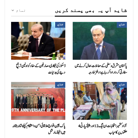
شاید آپ یہ بھی پسند کریں
تمام
تازہ ترین
تازہ ترین
پاکستان مشرق وسطی کے معاملات بحال کرنے میں
ڈسکوز کی نجکاری،صارفین کے مفاد کو اولین ترجیح
سفارتی کردار ادا کررہا ہے: دفتر خارجہ
دینے کی ہدایات
تازہ ترین
تازہ ترین
آزاد کشمیر انتخابات:ن ليگ 12 اور پیپلزپارٹی 4
پاک چین افواج علاقائی امن و استحکام کیلئے شانہ بشانہ
حلقوں پر کامیاب
ہیں: فیلڈ مارشل