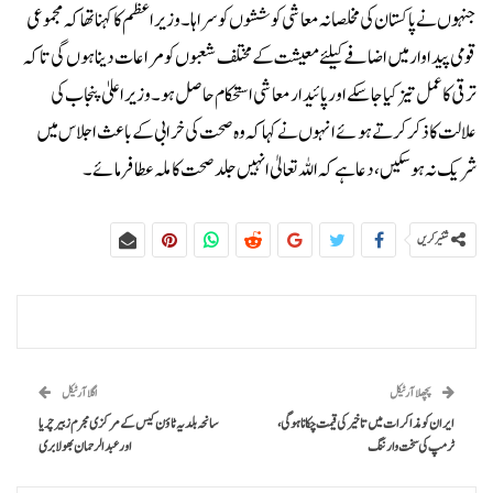
جنہوں نے پاکستان کی مخلصانہ معاشی کوششوں کو سراہا۔وزیراعظم کا کہنا تھا کہ مجموعی
قومی پیداوار میں اضافے کیلئے معیشت کے مختلف شعبوں کو مراعات دینا ہوں گی تاکہ
ترقی کا عمل تیز کیا جا سکے اور پائیدار معاشی استحکام حاصل ہو۔وزیراعلیٰ پنجاب کی
علالت کا ذکر کرتے ہوئے انہوں نے کہا کہ وہ صحت کی خرابی کے باعث اجلاس میں
شریک نہ ہوسکیں، دعا ہے کہ اللہ تعالیٰ انہیں جلد صحت کاملہ عطا فرمائے۔
شئیر کریں
پچھلا آرٹیکل
اگلا آرٹیکل
ایران کو مذاکرات میں تاخیر کی قیمت چکانا ہوگی،
سانحہ بلدیہ ٹاؤن کیس کے مرکزی مجرم زبیر چریا
ٹرمپ کی سخت وارننگ
اور عبدالرحمان بھولا بری