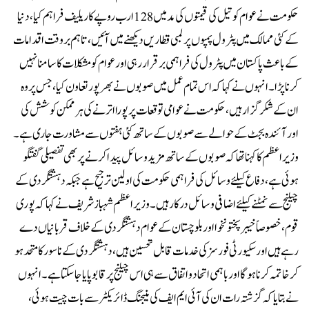
حکومت نے عوام کو تیل کی قیمتوں کی مد میں 128 ارب روپے کا ریلیف فراہم کیا، دنیا
کے کئی ممالک میں پٹرول پمپوں پر لمبی قطاریں دیکھنے میں آئیں، تاہم بروقت اقدامات
کے باعث پاکستان میں پٹرول کی فراہمی برقرار رہی اور عوام کو مشکلات کا سامنا نہیں
کرنا پڑا۔انہوں نے کہا کہ اس تمام عمل میں صوبوں نے بھرپور تعاون کیا، جس پر وہ
ان کے شکر گزار ہیں، حکومت نے عوامی توقعات پر پورا اترنے کی ہر ممکن کوشش کی
اور آئندہ بجٹ کے حوالے سے صوبوں کے ساتھ کئی ہفتوں سے مشاورت جاری ہے۔
وزیراعظم کا کہنا تھا کہ صوبوں کے ساتھ مزید وسائل پیدا کرنے پر بھی تفصیلی گفتگو
ہوئی ہے، دفاع کیلئے وسائل کی فراہمی حکومت کی اولین ترجیح ہے جبکہ دہشتگردی کے
چیلنج سے نمٹنے کیلئے اضافی وسائل درکار ہیں۔وزیراعظم شہباز شریف نے کہا کہ پوری
قوم، خصوصاً خیبر پختونخوا اور بلوچستان کے عوام دہشتگردی کے خلاف قربانیاں دے
رہے ہیں اور سکیورٹی فورسز کی خدمات قابل تحسین ہیں، دہشتگردی کے ناسور کا متحد ہو
کر خاتمہ کرنا ہوگا اور باہمی اتحاد و اتفاق سے ہی اس چیلنج پر قابو پایا جا سکتا ہے۔انہوں
نے بتایا کہ گزشتہ رات ان کی آئی ایم ایف کی منیجنگ ڈائریکٹر سے بات چیت ہوئی،