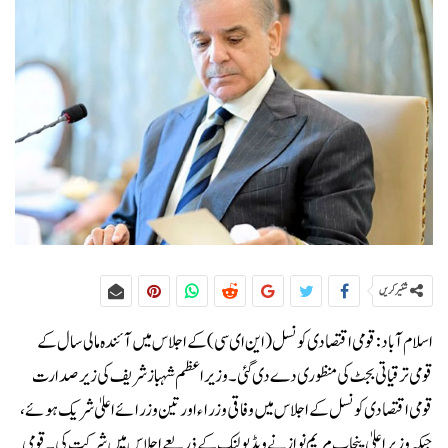
شئیر کریں
اسلام آباد: قومی اقتصادی کونسل (این ای سی) کے اجلاس میں آئندہ مالی سال کے
قومی ترقیاتی بجٹ کی منظوری دے دی گئی۔وزیراعظم شہباز شریف کی زیر صدارت
قومی اقتصادی کونسل کے اجلاس میں وفاقی وزراء اور تین وزرائے اعلیٰ شریک ہوئے،
جبکہ وزیراعلیٰ پنجاب مریم نواز نے ویڈیو لنک کے ذریعے اجلاس میں شرکت کی۔قومی