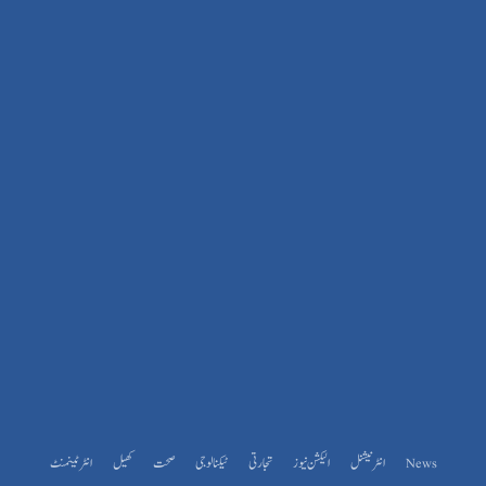
News
انٹرنیشنل
الیکشن نیوز
تجارتی
ٹیکنالوجی
صحت
کھیل
انٹرٹینمنٹ