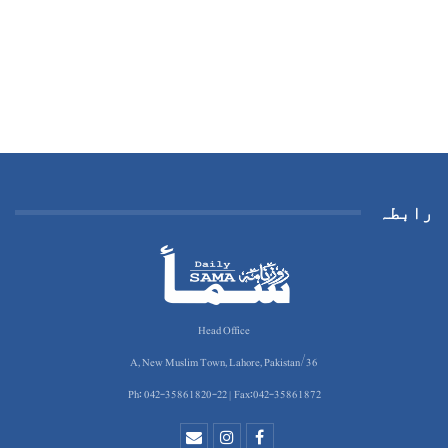
رابطہ
Head Office
36/A, New Muslim Town, Lahore, Pakistan
Ph: 042-35861820-22 | Fax:042-35861872