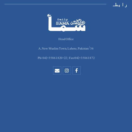
رابطہ
Head Office
36/A, New Muslim Town, Lahore, Pakistan
Ph: 042-35861820-22 | Fax:042-35861872