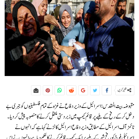
شئیر کریں
مقبوضہ بیت المقدس:اسرائیل کے وزیر دفاع نے غزہ کے تمام فلسطینیوں کو جبری بے
دخل کر کے رفح کے ملبے پر قائم کیمپ میں زبردستی منتقل کرنے کا منصوبہ پیش کر دیا۔
ٹائمز آف اسرائیل کے مطابق وزیر دفاع اسرائیل کاٹز نے کہا ہے کہ انہوں نے
اسرائیلی فوج کو رفح شہر کے ملبے پر ایک کیمپ قائم کرنے کا حکم دیا ہے، انہوں نے اس