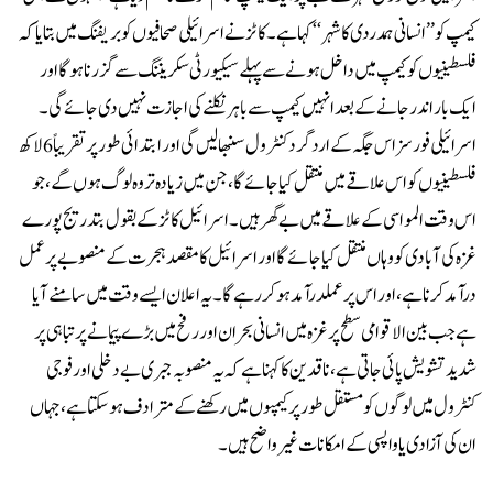
کیمپ کو ’’انسانی ہمدردی کا شہر‘‘ کہا ہے۔کاٹز نے اسرائیلی صحافیوں کو بریفنگ میں بتایا کہ
فلسطینیوں کو کیمپ میں داخل ہونے سے پہلے سیکیورٹی سکریننگ سے گزرنا ہوگا اور
ایک بار اندر جانے کے بعد انہیں کیمپ سے باہر نکلنے کی اجازت نہیں دی جائے گی۔
اسرائیلی فورسز اس جگہ کے اردگرد کنٹرول سنبھالیں گی اور ابتدائی طور پر تقریباً 6 لاکھ
فلسطینیوں کو اس علاقے میں منتقل کیا جائے گا، جن میں زیادہ تر وہ لوگ ہوں گے، جو
اس وقت المواسی کے علاقے میں بے گھر ہیں۔اسرائیل کاٹز کے بقول بتدریج پورے
غزہ کی آبادی کو وہاں منتقل کیا جائے گا اور اسرائیل کا مقصد ہجرت کے منصوبے پر عمل
درآمد کرنا ہے، اور اس پر عملدرآمد ہو کر رہے گا۔یہ اعلان ایسے وقت میں سامنے آیا
ہے جب بین الاقوامی سطح پر غزہ میں انسانی بحران اور رفح میں بڑے پیمانے پر تباہی پر
شدید تشویش پائی جاتی ہے، ناقدین کا کہنا ہے کہ یہ منصوبہ جبری بے دخلی اور فوجی
کنٹرول میں لوگوں کو مستقل طور پر کیمپوں میں رکھنے کے مترادف ہو سکتا ہے، جہاں
ان کی آزادی یا واپسی کے امکانات غیر واضح ہیں۔