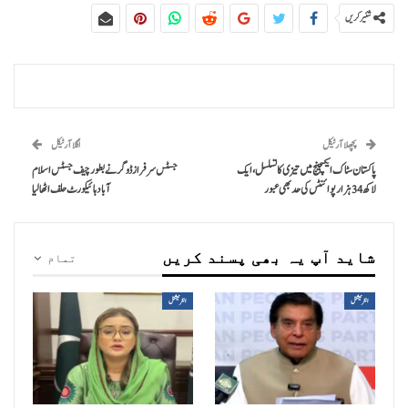
شئیر کریں
پچھلا آرٹیکل
اگلا آرٹیکل
پاکستان سٹاک ایکسچینج میں تیزی کا تسلسل، ایک
جسٹس سرفراز ڈوگر نے بطور چیف جسٹس اسلام
لاکھ 34 ہزار پوائنٹس کی حد بھی عبور
آباد ہائیکورٹ حلف اٹھا لیا
شاید آپ یہ بھی پسند کریں
تمام
انٹرنیشنل
انٹرنیشنل