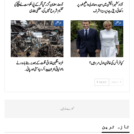
آزاد کشمیر الیکشن میں مبینہ دھاندلی واضح طور پر
آدھا رمضان گزر گیا مگر کے پی حکومت نے پیکج کی
دکھائی دیتی ہے: پرویز اشرف
تقسیم شروع نہیں کی، عظمیٰ بخاری
انٹرنیشنل
انٹرنیشنل
کیا فرانس کی خاتونِ اول مرد ہیں؟
غزہ: سنگین غذائی قلت کے بعد برستے بارود نے
ماحولیاتی بحران پیدا کردیا، مٹی اور پانی…
NEXT
PREV
تبصرے بند ہیں.
تازہ ترین