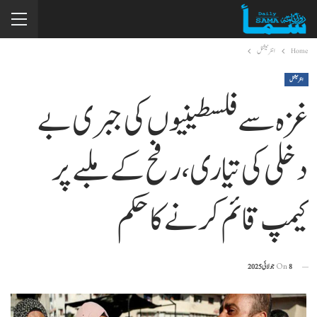
Home
انٹرنیشنل
انٹرنیشنل
غزہ سے فلسطینیوں کی جبری بے
دخلی کی تیاری، رفح کے ملبے پر
کیمپ قائم کرنے کا حکم
8 جولائی 2025
On