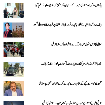
پاکستان، ترکیہ اور سعودی عرب کے درمیان ’مکہ مشترکہ دفاعی معاہدہ‘ طے پا گیا
بینک صارفین کا خفیہ ڈیٹا بھی جائیداد قرار، ناجائز استعمال پر فوجداری کارروائی ممکن
تھائی لینڈ میں سکول میں فائرنگ سے 9 افراد ہلاک، 15 زخمی
خیبرپختونخوا میں فورسز کی کارروائیاں، بھارتی حمایت یافتہ 10 خارجی ہلاک
کشمیری عوام سے کیے گئے تمام وعدے پورے کرنے کا وقت آ گیا ہے، رانا ثنا
حوثی باغیوں کا سعودی عرب پر حملہ، ایک پاکستانی سمیت 11 شہری زخمی