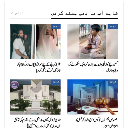
شاید آپ یہ بھی پسند کریں
تمام
جرم و سزا
جرم و سزا
کمسن بچے کو زنجیروں سے باندھ کر بھیک منگوانے کی
بشریٰ بی بی کے بیٹے موسیٰ مانیکا نے ذاتی ملازم کو
ویڈیو وائرل
فائرنگ کر کے زخمی کردیا
جرم و سزا
جرم و سزا
مخصوص نشستوں کا کیس: سنی اتحاد کونسل کا
ملٹری ٹرائل کیس، مارشل لاء کے اقدام کی توثیق
اعتراض مسترد
میں عدلیہ کا بھی کردار ہے: آئینی بنچ