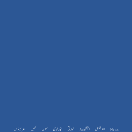
News
انٹرنیشنل
الیکشن نیوز
تجارتی
ٹیکنالوجی
صحت
کھیل
انٹرٹینمنٹ