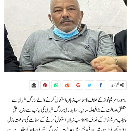
شئیر کریں
لاہور:مریم نواز کے خلاف نامناسب زبان استعمال کرنے والے بزرگ شہری سے
متعلق عدالت نے بڑا فیصلہ سنادیا۔ساجد نامی بزرگ شہری کی جانب سے وزیراعلیٰ
پنجاب مریم نواز کے خلاف نامناسب زبان استعمال کرنے کے معاملے کی سماعت ماڈل
ٹاؤن کچہری لاہور میں ہوئی، جس میں عدالت نے بزرگ شہری ساجد کو مقدمے سے