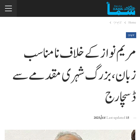
Home
جرم و سزا
جرم و سزا
مریم نواز کے خلاف نامناسب
زبان، بزرگ شہری مقدمے سے
ڈسچارج
15 جولائی 2025
Last updated