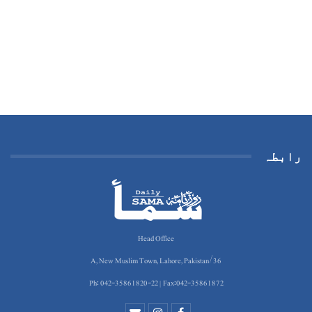
رابطہ
Head Office
36/A, New Muslim Town, Lahore, Pakistan
Ph: 042-35861820-22 | Fax:042-35861872