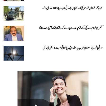
خیبرپختونخوا میں فورسز کی کارروائیاں، بھارتی حمایت یافتہ 10 خارجی ہلاک
کشمیری عوام سے کیے گئے تمام وعدے پورے کرنے کا وقت آ گیا ہے، رانا ثنا
حوثی باغیوں کا سعودی عرب پر حملہ، ایک پاکستانی سمیت 11 شہری زخمی