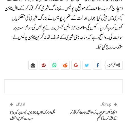
ڈسچارج کردیا۔سماعت کے موقع پر پولیس نے بزرگ شہری کو گرفتار کرکے ماڈل ٹاؤن
کچہری میں پیش کیا، جہاں عدالت کے حکم پر پولیس نے بزرگ شہری کی ہتھکڑیاں
کھول کر رہا کردیا ۔کیس کی سماعت جوڈیشل مجسٹریٹ نے پولیس کی درخواست پر
سماعت کی ۔ واضح رہے کہ ساجد نامی شہری کے خلاف تھانہ گرین ٹاؤن پولیس نے
مقدمہ درج کیا تھا۔
شئیر کریں
پچھلا آرٹیکل
اگلا آرٹیکل
احتجاج کیس: عمر ایوب کی ضمانتیں خارج، گرفتار کر
مچل اسٹارک کا اپنے 100 ویں ٹیسٹ پر کیریئر کا
کے پیش کرنے کا حکم
سب سے بہترین اسپیل