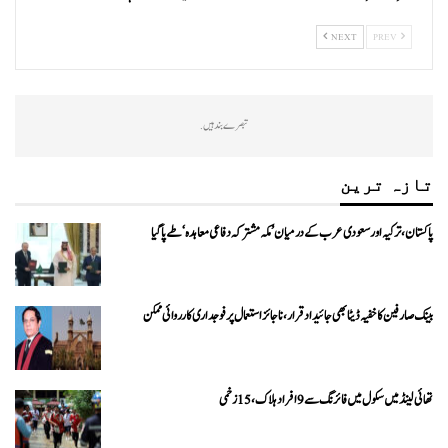
NEXT
PREV
تبصرے بند ہیں.
تازہ ترین
پاکستان، ترکیہ اور سعودی عرب کے درمیان ’مکہ مشترکہ دفاعی معاہدہ‘ طے پا گیا
بینک صارفین کا خفیہ ڈیٹا بھی جائیداد قرار، ناجائز استعمال پر فوجداری کارروائی ممکن
تھائی لینڈ میں سکول میں فائرنگ سے 9 افراد ہلاک، 15 زخمی