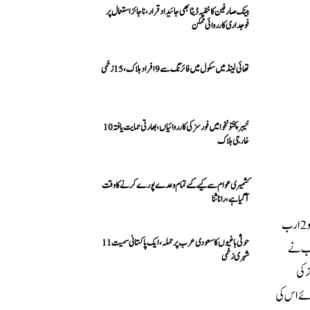
بینک صارفین کا خفیہ ڈیٹا بھی جائیداد قرار، ناجائز استعمال پر
فوجداری کارروائی ممکن
تھائی لینڈ میں سکول میں فائرنگ سے 9 افراد ہلاک، 15 زخمی
خیبرپختونخوا میں فورسز کی کارروائیاں، بھارتی حمایت یافتہ 10
خارجی ہلاک
کشمیری عوام سے کیے گئے تمام وعدے پورے کرنے کا وقت
آ گیا ہے، رانا ثنا
کراچی:سعودی عرب کی جانب سے پاکستان کو مزید 1 ارب ڈالر کے فنڈز موصول ہو گئے۔سٹیٹ بینک نے تصدیق کرتے ہوئے کہا ہے کہ سعودی عرب کی جانب سے 15 اپریل کو 2 ارب
حوثی باغیوں کا سعودی عرب پر حملہ، ایک پاکستانی سمیت 11
ہے، سعودی عرب نے
شہری زخمی
 کہا تھا کہ سعودی حکومت کی جانب سے 3 ارب ڈالرز کی
لانہ رول اوور کے بجائے اس کی