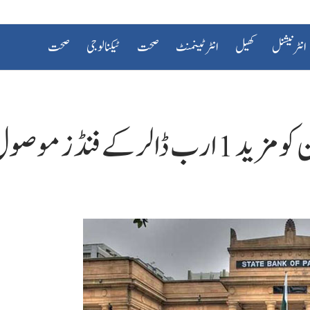
انٹرنیشنل
کھیل
انٹرٹینمنٹ
صحت
ٹیکنالوجی
صحت
ے فنڈز موصول