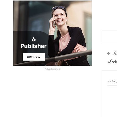
رٹیکل
میاب تجربہ
- Advertisement -
یادہ