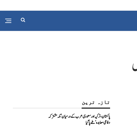
تازہ ترین
پاکستان، ترکیہ اور سعودی عرب کے درمیان ’مکہ مشترکہ
دفاعی معاہدہ‘ طے پا گیا