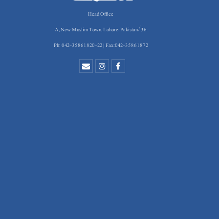
Head Office
36/A, New Muslim Town, Lahore, Pakistan
Ph: 042-35861820-22 | Fax:042-35861872