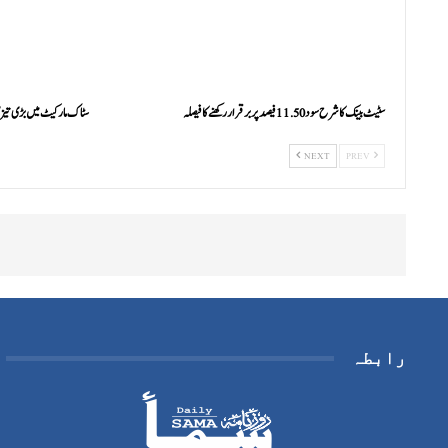
سٹیٹ بینک کا شرح سود 11.50 فیصد پر برقرار رکھنے کا فیصلہ
سٹاک مارکیٹ میں بڑی تیزی، 100 انڈیکس 7000 پوائنٹ
NEXT
PREV
رابطہ