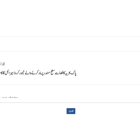
اگلا آ
پاک بحریہ کا فضا سے سطح سمندر پر مار کرنے والے تیمور کروز میزائل کا کا
مصنف سے ز
کاروبار