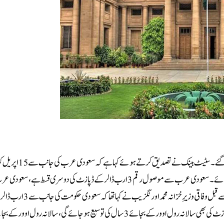
ڈالر پہلے ہی موصول ہو چکے ہیں، 20 اپریل کو ویلیو ڈیٹ پر ایک ارب ڈالر موصول ہوئے۔سعودی عرب سے موصول رقم 3 ارب ڈالر کے ڈپازٹ کی دوسری قسط 
پاکستان کو 3 ارب ڈالرز ڈپازٹ کرانے کی یقین دہانی کروائی تھی۔واضح رہے کہ اس سے قبل وفاقی وزیرِ خزانہ محمد اورنگزیب نے
سپورٹ اگلے ہفتے تک ہمیں مل جائے گی۔وزیرِ خزانہ کا کہنا تھا کہ 5 ارب ڈالرز کے ڈپازٹ کی بھی سالانہ رول اوور کے بجائے 3 سال کی توسیع ہو جائے گی، سا