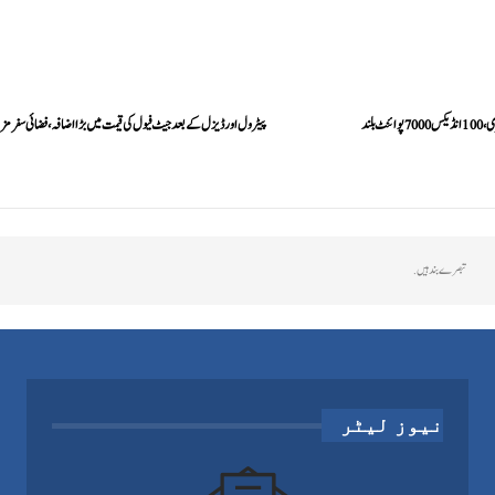
 بلند
پیٹرول اور ڈیزل کے بعد جیٹ فیول کی قیمت میں بڑا اضافہ، فضائی سفر مزید
تبصرے بند ہیں.
نیوز لیٹر