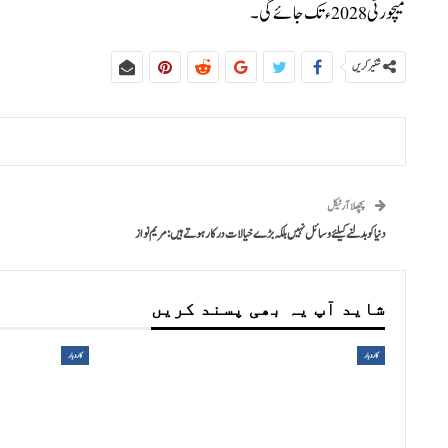
میچورٹی 2028ء تک جائے گی۔
شئیر کریں
پچھلا آرٹیکل
دنیا کو بدلنے کیلئے وسائل نہیں بلکہ بڑے خیالات درکار ہوتے ہیں: مریم نواز
شاید آپ یہ بھی پسند کریں
کاروبار
کاروبار