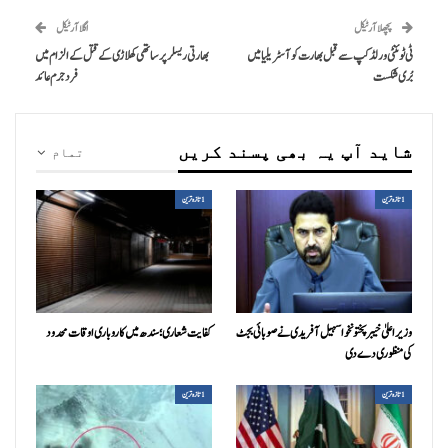
پچھلا آرٹیکل
اگلا آرٹیکل
ٹی ٹوئنٹی ورلڈکپ سے قبل بھارت کو آسٹریلیا میں
بھارتی ریسلر پر ساتھی کھلاڑی کے قتل کے الزام میں
بُری شکست
فرد جرم عائد
شاید آپ یہ بھی پسند کریں
تمام
1تازہ ترین
1تازہ ترین
وزیراعلیٰ خیبرپختونخوا سہیل آفریدی نے صوبائی بجٹ
کفایت شعاری؛ سندھ میں کاروباری اوقات محدود
کی منظوری دے دی
1تازہ ترین
1تازہ ترین