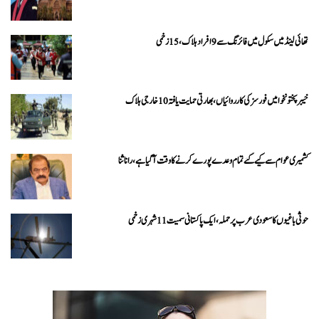
تھائی لینڈ میں سکول میں فائرنگ سے 9 افراد ہلاک، 15 زخمی
خیبرپختونخوا میں فورسز کی کارروائیاں، بھارتی حمایت یافتہ 10 خارجی ہلاک
کشمیری عوام سے کیے گئے تمام وعدے پورے کرنے کا وقت آ گیا ہے، رانا ثنا
حوثی باغیوں کا سعودی عرب پر حملہ، ایک پاکستانی سمیت 11 شہری زخمی