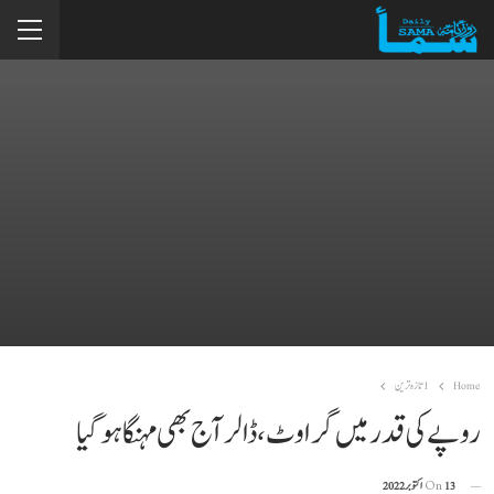
Home
1تازہ ترین
روپےکی قدر میں گراوٹ، ڈالر آج بھی مہنگا ہوگیا
13 اکتوبر 2022
On