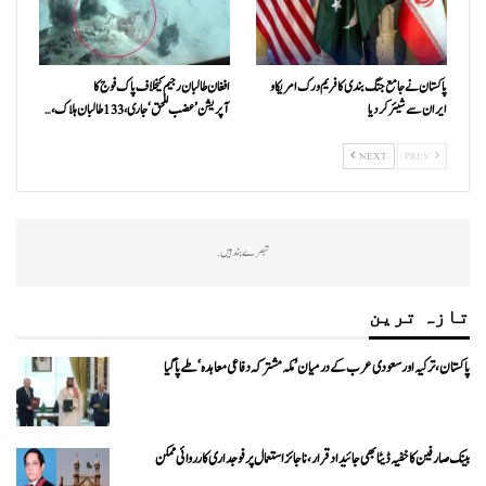
پاکستان نے جامع جنگ بندی کا فریم ورک امریکا و
افغان طالبان رجیم کیخلاف پاک فوج کا
ایران سے شیئر کر دیا
آپریشن’عضب للحق‘ جاری، 133 طالبان ہلاک،…
NEXT
PREV
تبصرے بند ہیں.
تازہ ترین
پاکستان، ترکیہ اور سعودی عرب کے درمیان ’مکہ مشترکہ دفاعی معاہدہ‘ طے پا گیا
بینک صارفین کا خفیہ ڈیٹا بھی جائیداد قرار، ناجائز استعمال پر فوجداری کارروائی ممکن