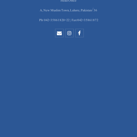
Head Office
36/A, New Muslim Town, Lahore, Pakistan
Ph: 042-35861820-22 | Fax:042-35861872