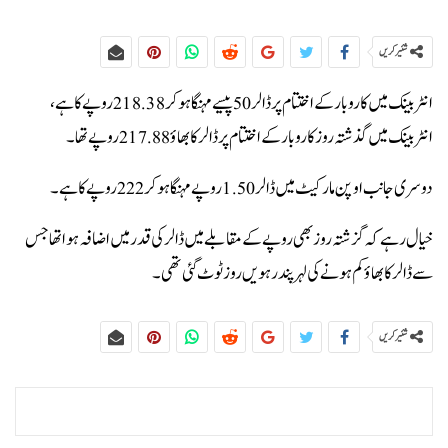
شئیر کریں
انٹربینک میں کاروبار کے اختتام پر ڈالر 50 پیسے مہنگا ہوکر 218.38 روپےکا ہے،
انٹربینک میں گذشتہ روز کاروبار کے اختتام پر ڈالر کا بھاؤ 217.88 روپے تھا۔
دوسری جانب اوپن مارکیٹ میں ڈالر 1.50 روپے مہنگا ہوکر 222 روپےکا ہے۔
خیال رہےکہ گزشتہ روز بھی روپےکے مقابلے میں ڈالرکی قدر میں اضافہ ہوا تھا جس
سے ڈالرکا بھاؤ کم ہونےکی لہر پندرہویں روز ٹوٹ گئی تھی۔
شئیر کریں