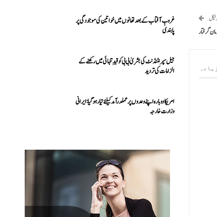
رٹیکل
غروبِ آفتاب کے بعد تھانوں میں خواتین کی موجودگی پر
پابندی
مان گرفتار
جیل سپرنٹنڈنٹ کی بشریٰ بی بی کو قیدِ تنہائی میں رکھنے کے
یادہ
الزامات کی تردید
امریکا دوبارہ اپنے وعدوں پر عملدرآمد کیلئے تیار ہو گیا: ایرانی
وزارت خارجہ