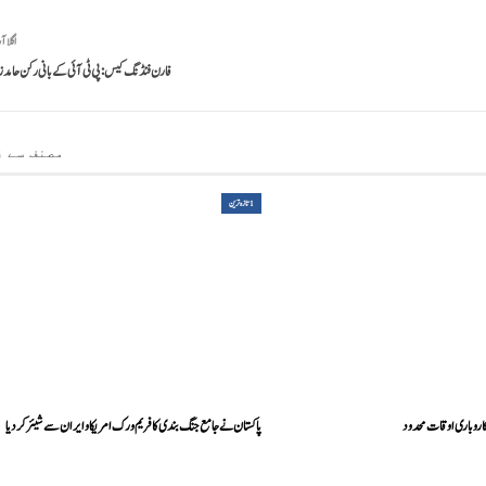
اگلا آ
فارن فنڈنگ کیس: پی ٹی آئی کے بانی رکن حامد ز
مصنف سے ز
1تازہ ترین
اروباری اوقات محدود
پاکستان نے جامع جنگ بندی کا فریم ورک امریکا و ایران سے شیئر کر دیا