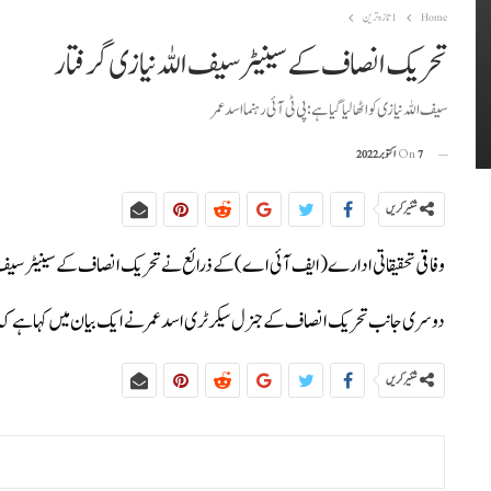
Home
1تازہ ترین
تحریک انصاف کے سینیٹر سیف اللہ نیازی گرفتار
سیف اللہ نیازی کو اٹھا لیا گیا ہے: پی ٹی آئی رہنما اسد عمر
7 اکتوبر 2022
On
شئیر کریں
وفاقی تحقیقاتی ادارے (ایف آئی اے) کے ذرائع نے تحریک انصاف کے سینیٹر سیف 
دوسری جانب تحریک انصاف کےجنرل سیکرٹری اسد عمر نے ایک بیان میں کہا ہےکہ سینیٹ
شئیر کریں