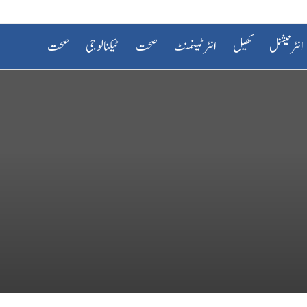
انٹرنیشنل
کھیل
انٹرٹینمنٹ
صحت
ٹیکنالوجی
صحت