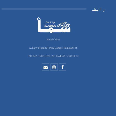
رابطہ
Head Office
36/A, New Muslim Town, Lahore, Pakistan
Ph: 042-35861820-22 | Fax:042-35861872