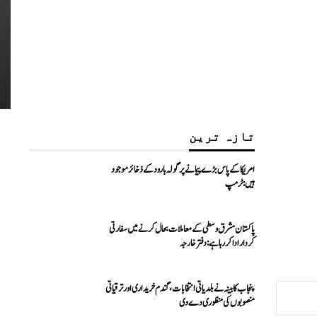
تازہ ترین
امریکا کے پاس بڑے پیمانے پر گولہ بارود کے ذخائر موجود
ہیں: ٹرمپ
پاکستان مشرق وسطی کے معاملات بحال کرنے میں سفارتی
کردار ادا کررہا ہے: دفتر خارجہ
پنجاب کابینہ نے بلدیاتی انتخابات، گندم خریداری اور ترقیاتی
منصوبوں کی منظوری دے دی