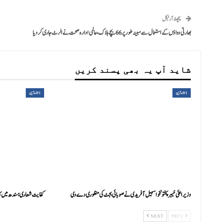
پچھلا آرٹیکل
بھارتی دواؤں کے استعمال سے مبینہ طور پر 66 بچے ہلاک، عالمی ادارہ صحت نے الرٹ جاری کر دیا
شاید آپ یہ بھی پسند کریں
1تازہ ترین
1تازہ ترین
وزیراعلیٰ خیبرپختونخوا سہیل آفریدی نے صوبائی بجٹ کی منظوری دے دی
کفایت شعاری؛ سندھ میں ک
NEXT
PREV