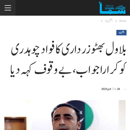
Home
الیکشن نیوز
الیکشن نیوز
بلاول بھٹو زرداری کا فواد چوہدری
کو کرارا جواب، بے وقوف کہہ دیا
28 جون 2025
On