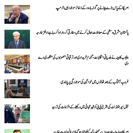
امریکا کے پاس بڑے پیمانے پر گولہ بارود کے ذخائر موجود ہیں: ٹرمپ
پاکستان مشرق وسطی کے معاملات بحال کرنے میں سفارتی کردار ادا کررہا ہے: دفتر خارجہ
پنجاب کابینہ نے بلدیاتی انتخابات، گندم خریداری اور ترقیاتی منصوبوں کی منظوری دے
دی
غروبِ آفتاب کے بعد تھانوں میں خواتین کی موجودگی پر پابندی
جیل سپرنٹنڈنٹ کی بشریٰ بی بی کو قیدِ تنہائی میں رکھنے کے الزامات کی تردید
امریکا دوبارہ اپنے وعدوں پر عملدرآمد کیلئے تیار ہو گیا: ایرانی وزارت خارجہ