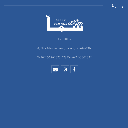
رابطہ
Head Office
36/A, New Muslim Town, Lahore, Pakistan
Ph: 042-35861820-22 | Fax:042-35861872