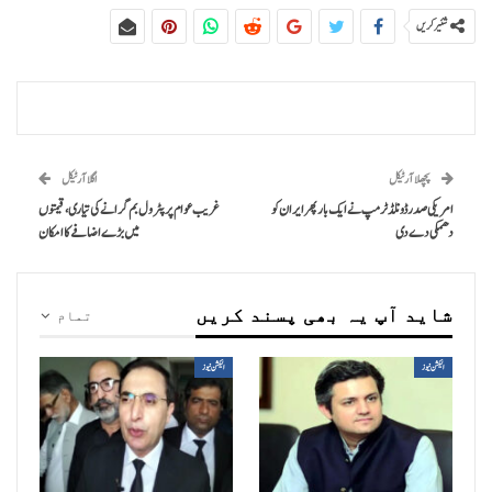
شئیر کریں
پچھلا آرٹیکل
اگلا آرٹیکل
امریکی صدر ڈونلڈ ٹرمپ نے ایک بار پھر ایران کو
غریب عوام پر پٹرول بم گرانے کی تیاری، قیمتوں
دھمکی دے دی
میں بڑے اضافے کا امکان
شاید آپ یہ بھی پسند کریں
تمام
الیکشن نیوز
الیکشن نیوز