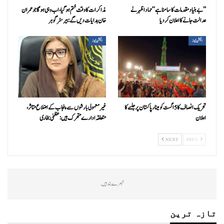
’’بے بنیاد مقدمات کا سامنا ہے‘‘ حماد اظہر نے
مذاکرات کا وقت ختم ہوگیا، اب وہی ہوگا جو عمران
عدالت جانے کا اعلان کردیا
خان ہدایات دیں گے: بیرسٹر گوہر
الیکشن نیوز
الیکشن نیوز
تحریک انصاف کا 5 اگست کو مینار پاکستان پر جلسے کا
غیرمعمولی بارشوں سے پنجاب کے اضلاع متاثر،
اعلان
متعلقہ ادارے متحرک ہیں: عظمیٰ بخاری
NEXT
PREV
تبصرے بند ہیں.
تازہ ترین