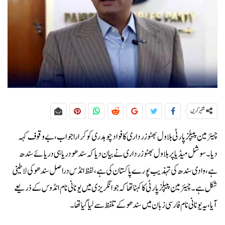
شئیر کریں
چیئرمین پیپلزپارٹی بلاول بھٹو زرداری کا فواد چوہدری کو کرارا جواب، بے وقوف کہہ
دیا۔سوشل میڈیا پر بلاول بھٹو زرداری نےبیان دیاکہ سندھو دریا ہی دریائے سندھ
ہے،وادی سندھ کی تہذیب پورے پاکستان کی ہے،لفظ انڈس دراصل سندھو کی لاطینی
شکل ہے۔چیئرمین پیپلزپارٹی کا کہنا تھا کہ جوانگریزی میں یونانی نام انڈوس کے ذریعے
آیا،یہ یونانی نام فارسی زبان میں سندھو کے تلفظ سے لیا گیا تھا۔