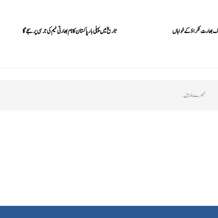
اک بھارت ٹکراؤ کے خواہاں
تاریخ میں پہلی بار پاکستان کا نام بھارتی ٹیم کی جرسی پر سجے گا
تبصرے بند ہیں.