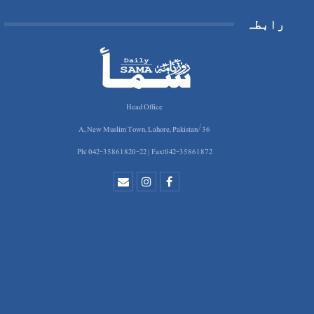
رابطہ
Head Office
36/A, New Muslim Town, Lahore, Pakistan
Ph: 042-35861820-22 | Fax:042-35861872