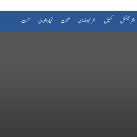
انٹرنیشنل
کھیل
انٹرٹینمنٹ
صحت
ٹیکنالوجی
صحت