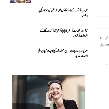
غروبِ آفتاب کے بعد تھانوں میں خواتین کی موجودگی پر
پابندی
جیل سپرنٹنڈنٹ کی بشریٰ بی بی کو قیدِ تنہائی میں رکھنے کے
الزامات کی تردید
رٹیکل
ٹو زرداری
امریکا دوبارہ اپنے وعدوں پر عملدرآمد کیلئے تیار ہو گیا: ایرانی
وزارت خارجہ
یادہ