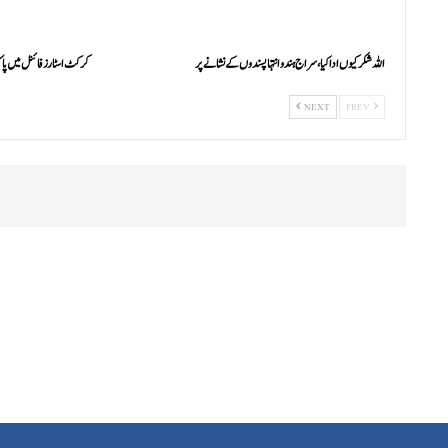
اللہ شکر کیوں ادا کیا، سراج ہندو انتہاپسندوں کے نشانے پر
کرکٹ اسٹارز فائنل میں پ
NEXT
PREV