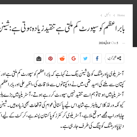
Home
1کھیل
بابر اعظم کو سپورٹ کم ملتی ہے تنقید زیادہ ہوتی ہے: شی
5 جولائی 2024
On
شئیر کریں
آسٹریلوی پاور ہٹنگ کوچ شینن ینگ نے کہا ہے کہ بابر اعظم کو سپورٹ کم ملتی ہے اور 
کپتان سے ملنے کی امید تھی، میں نے دو کپتانوں سے ملاقات کی، اظہر علی اور بابر اعظم
آسٹریلیا میں ہوتا تو ہم اسے تنقید نہیں سپورٹ کر رہے ہوتے، آسٹریلیا میں بڑے پلیئر 
کیونکہ ورلڈ کلاس پلیئر ہے شاید اس لیے پاکستانی عوام کی توقعات بھی زیادہ ہیں۔شینن
دنیاپاور ہٹنگ کوچنگ کی طرف جا رہی ہے۔