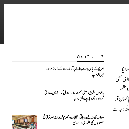
تازہ ترین
ھے ایک
امریکا کے پاس بڑے پیمانے پر گولہ بارود کے ذخائر موجود
ہیں: ٹرمپ
لاڑی ابھی
ر اعظم
پاکستان مشرق وسطی کے معاملات بحال کرنے میں سفارتی
کستان آنا
کردار ادا کررہا ہے: دفتر خارجہ
، کرکٹ کے لیے ایک دو دوروں کے لیے پرامید ہوں۔ان کا مزید کہنا تھا کہ ماڈرن ڈے کرکٹ اور ٹی 20کرکٹ کی وجہ سے
پنجاب کابینہ نے بلدیاتی انتخابات، گندم خریداری اور ترقیاتی
منصوبوں کی منظوری دے دی