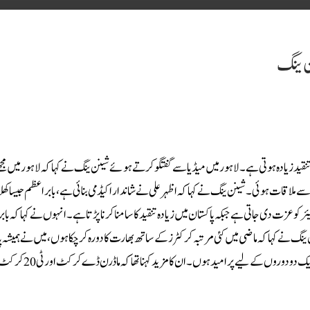
نن ینگ
تنقید زیادہ ہوتی ہے۔لاہور میں میڈیا سے گفتگو کرتے ہوئے شینن ینگ نے کہا کہ لاہور میں مج
 سے ملاقات ہوئی۔شینن ینگ نے کہا کہ اظہر علی نے شاندار اکیڈمی بنائی ہے، بابر اعظم جیسا کھ
کو عزت دی جاتی ہے جبکہ پاکستان میں زیادہ تنقید کا سامنا کرنا پڑتا ہے۔انہوں نے کہا کہ باب
 ینگ نے کہا کہ ماضی میں کئی مرتبہ کرکٹرز کے ساتھ بھارت کا دورہ کرچکا ہوں، میں نے ہمیشہ پا
چاہا اور اب مجھے موقع ملا ہے، آسٹریلوی کرکٹرز کو پاکستان پسند ہے