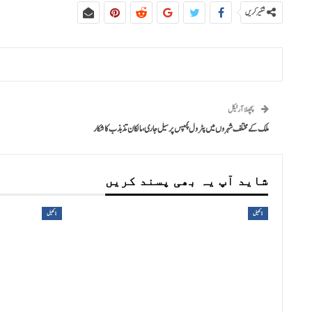
شئیر کریں
پچھلا آرٹیکل
ملک کے مختلف شہروں میں پٹرول پمپس پر سیل جاری، مالکان تذبذب کا شکار
شاید آپ یہ بھی پسند کریں
1کھیل
1کھیل