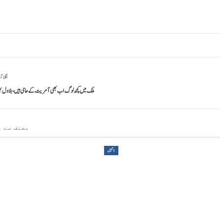
اگلا آ
ملک میں کچھ لوگ اب بھی آمریت کے حامی ہیں، بلاول بھ
مصنف سے ز
1کھیل