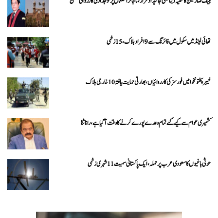
بینک صارفین کا خفیہ ڈیٹا بھی جائیداد قرار، ناجائز استعمال پر فوجداری کارروائی ممکن
تھائی لینڈ میں سکول میں فائرنگ سے 9 افراد ہلاک، 15 زخمی
خیبرپختونخوا میں فورسز کی کارروائیاں، بھارتی حمایت یافتہ 10 خارجی ہلاک
کشمیری عوام سے کیے گئے تمام وعدے پورے کرنے کا وقت آ گیا ہے، رانا ثنا
حوثی باغیوں کا سعودی عرب پر حملہ، ایک پاکستانی سمیت 11 شہری زخمی