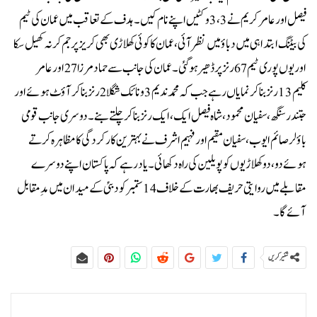
فیصل اور عامر کریم نے 3،3 وکٹیں اپنے نام کیں۔ہدف کے تعاقب میں عمان کی ٹیم
کی بیٹنگ ابتدا ہی میں دباؤ میں نظر آئی، عمان کا کوئی کھلاڑی بھی کریز پر جم کر نہ کھیل سکا
اور یوں پوری ٹیم 67رنز پر ڈھیر ہو گئی۔عمان کی جانب سے حماد مرزا27اور عامر
کلیم 13رنز بنا کر نمایاں رہے جب کہ محمد ندیم 3 ونائک شگلا 2 رنز بنا کر آؤٹ ہوئے اور
جتندر سنگھ، سفیان محمود ، شاہ فیصل ایک، ایک رنز بنا کر چلتے بنے۔دوسری جانب قومی
باؤلر صائم ایوب ، سفیان مقیم اور فہیم اشرف نے بہترین کارکردگی کا مظاہرہ کرتے
ہوئے دو، دو کھلاڑیوں کو پویلین کی راہ دکھائی۔یاد رہے کہ پاکستان اپنے دوسرے
مقابلے میں روایتی حریف بھارت کے خلاف 14 ستمبر کو دبئی کے میدان میں مدِمقابل
آئے گا۔
شئیر کریں