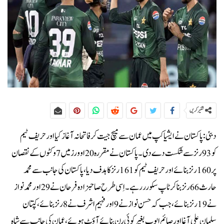
شئیر کریں
دبئی :پاکستان نے ایشیا کپ میں عمان سے میچ جیت کر فاتحانہ آغاز کیا اورحریف ٹیم
کو93 رنز سے شکست دے دی۔پاکستان نے مقررہ 20اوورز میں 7وکٹوں کے نقصان
پر 160رنز بنائے اور حریف ٹیم کو 161 رنز کا ہدف دیا، پاکستان کی جانب سے محمد
حارث 66رنز بنا کر ٹاپ سکورر رہے۔اِسی طرح صاحبزادہ فرحان نے 29اور محمد نواز
نے 19رنز بنائے، جب کہ حسن نواز نے 9اور فہیم اشرف نے 8رنز بنائے ، کپتان
سلمان علی آغا اور صائم ایوب بغیر کوئی رن بنائے آؤٹ ہوئے،عمان کی جانب سے شاہ