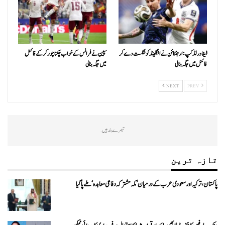
فیفا ورلڈکپ: ارجنٹائن نے انگلینڈ کو شکست دے کر
سپین نے فرانس کے خواب چکنا چور کر کے فائنل
فائنل میں جگہ بنا لی
میں جگہ بنا لی
NEXT
PREV
تبصرے بند ہیں.
تازہ ترین
پاکستان، ترکیہ اور سعودی عرب کے درمیان ’مکہ مشترکہ دفاعی معاہدہ‘ طے پا گیا