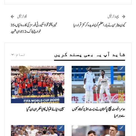
پچھلا آرٹیکل
اگلا آرٹیکل
کیون پیٹرسن نے بابر اعظم کو پسندیدہ کرکٹر قرار دیا
خیبرپختونخوا: سکیورٹی فورسز کی کارروائیاں، 35
خوارج ہلاک، 12 جوان شہید
شاید آپ یہ بھی پسند کریں
تمام
کھیل
کھیل
دوسرا ٹیسٹ میچ: پاکستان نے ویسٹ انڈیز کو 8 وکٹوں
سپین دنیائے فٹبال کا نیا حکمران بن گیا
سے ہرا دیا
کھیل
کھیل