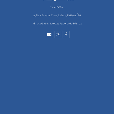
Head Office
36/A, New Muslim Town, Lahore, Pakistan
Ph: 042-35861820-22 | Fax:042-35861872