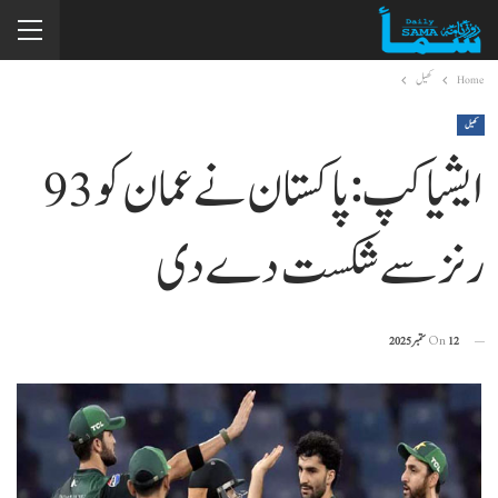
Home
کھیل
کھیل
ایشیا کپ:پاکستان نے عمان کو93
رنز سے شکست دے دی
12 ستمبر 2025
On