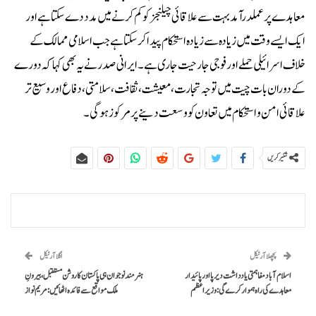
معاہدے پر عملدرآمد بہت سے علاقائی چیلنجز کو کم کرنے میں مدد دے سکتا ہے اور
ایک ایسے وقت میں زیادہ سے زیادہ استحکام پیدا کر سکتا ہے جب اسلامی ممالک کے
خلاف اسرائیلی حملے اور فوجی جارحیت جاری ہے۔ایرانی صدر نے یہ بھی کہا کہ دورے
کے دوران بات چیت میں توجہ تجارت، معیشت، ثقافت، سلامتی، دفاع اور وسیع تر
علاقائی امن و استحکام میں تعاون کو وسعت دینے پر مرکوز ہو گی۔
شئیر کریں
پچھلا آرٹیکل
اگلا آرٹیکل
اسلام آباد مفاہمتی یادداشت دیرپا اور پائیدار
ہنرمند نوجوان ہی پاکستان کا روشن مستقبل، بیرونِ
معاہدے کی راہ ہموار کرے گی: وزیراعظم
ملک مواقع سے فائدہ اٹھائیں: مریم نواز