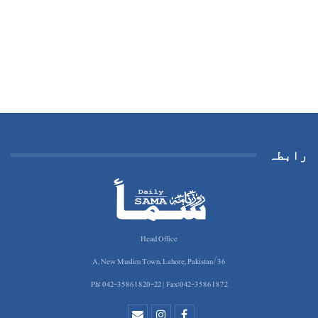
رابطہ
Head Office
36/A, New Muslim Town, Lahore, Pakistan
Ph: 042-35861820-22 | Fax:042-35861872