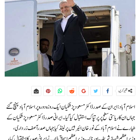
شئیر کریں
اسلام آباد:ایران کے صدر ڈاکٹر مسعود پزشکیان ایک روزہ دورہ پر اسلام آباد پہنچ گئے
جہاں ان کا ریاستی سطح پر پرتپاک استقبال کیا گیا۔ایرانی صدر ڈاکٹر مسعود پزشکیان کے
طیارے نے اسلام آباد کے نور خان ائیربیس پر لینڈ کیا جہاں صدرآصف زرداری،
وزیراعظم شہباز شریف اور نائب وزیراعظم اسحاق ڈار نے ایرانی صدر کا استقبال کیا،