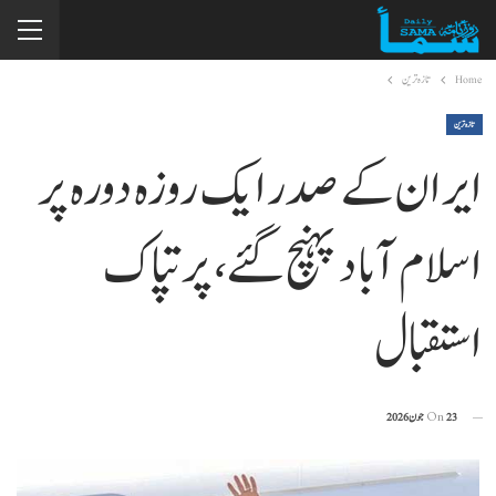
Home
تازہ ترین
تازہ ترین
ایران کے صدر ایک روزہ دورہ پر
اسلام آباد پہنچ گئے، پرتپاک
استقبال
23 جون 2026
On