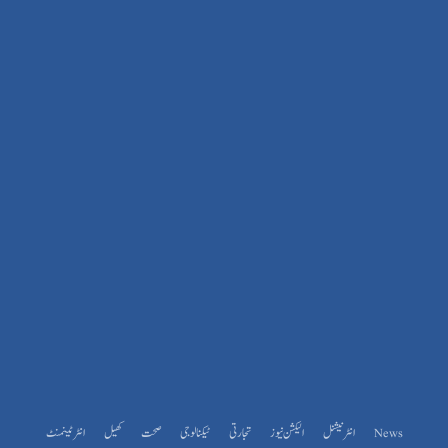
News
انٹرنیشنل
الیکشن نیوز
تجارتی
ٹیکنالوجی
صحت
کھیل
انٹرٹینمنٹ