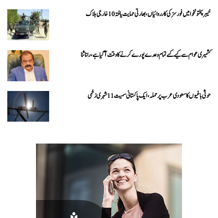
خیبرپختونخوا میں فورسز کی کارروائیاں، بھارتی حمایت یافتہ 10 خارجی ہلاک
کشمیری عوام سے کیے گئے تمام وعدے پورے کرنے کا وقت آ گیا ہے، رانا ثنا
حوثی باغیوں کا سعودی عرب پر حملہ، ایک پاکستانی سمیت 11 شہری زخمی