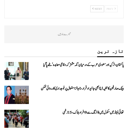
NEXT
PREV
تبصرے بند ہیں.
تازہ ترین
پاکستان، ترکیہ اور سعودی عرب کے درمیان ’مکہ مشترکہ دفاعی معاہدہ‘ طے پا گیا
بینک صارفین کا خفیہ ڈیٹا بھی جائیداد قرار، ناجائز استعمال پر فوجداری کارروائی ممکن
تھائی لینڈ میں سکول میں فائرنگ سے 9 افراد ہلاک، 15 زخمی