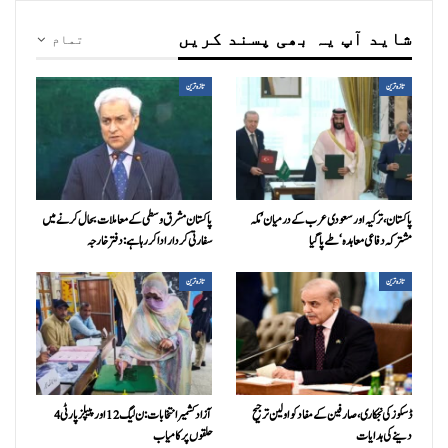
شاید آپ یہ بھی پسند کریں
تمام
تازہ ترین
تازہ ترین
پاکستان، ترکیہ اور سعودی عرب کے درمیان ’مکہ
پاکستان مشرق وسطی کے معاملات بحال کرنے میں
مشترکہ دفاعی معاہدہ‘ طے پا گیا
سفارتی کردار ادا کررہا ہے: دفتر خارجہ
تازہ ترین
تازہ ترین
ڈسکوز کی نجکاری،صارفین کے مفاد کو اولین ترجیح
آزاد کشمیر انتخابات:ن ليگ 12 اور پیپلزپارٹی 4
دینے کی ہدایات
حلقوں پر کامیاب