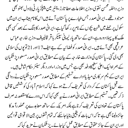
وزیر داخلہ محسن نقوی، وزیر اطلاعات عطاتارڑ، چئیرمین پیپلز پارٹی بلاول بھٹو بھی
موجود تھے۔ایرانی صدر جس طیارے پر پاکستان آئے ہیں اس کا نام میناب ایران میں
سکول پر حملے میں شہید بچوں کے نام پر رکھا گیا ہے، ایرانی صدر کا جنگ کے بعد کسی بھی
ملک کا یہ پہلا دورہ ہے، ان کے ساتھ پارلیمانی سپیکر باقر قالیباف، وزیر خارجہ عباس
عراقچی بھی آئے ہیں۔ایرانی صدر کو فضائیہ کے جے ایف 17 اور 21 توپوں کی سلامی
بھی دی گئی۔پاکستان کی وزارت خارجہ کے بیان کے مطابق ایرانی صدر مسعود پزشکیان
کے ہمراہ ایک اعلیٰ سطح کا وفد بھی ہے جس میں وزراء اور دیگر سینئر حکام شامل ہیں۔
ایران کے نیم سرکاری میڈیا ادارے تسنیم کے مطابق صدر مسعود پزشکیان نے روانگی
سے قبل پاکستان کے کردار کی تعریف کرتے ہوئے کہا کہ اسلام آباد کی کوششیں قابل
ذکر تھیں۔تسنیم کے مطابق ایرانی صدر نے یہ بھی کہا کہ اس دورے کا مقصد نہ صرف
پاکستان کے تعاون کی تعریف کرنا ہے بلکہ امریکہ کے ساتھ معاہدے پر عملدرآمد کا
جائزہ لینا بھی ہے تاکہ اس بات کو یقینی بنایا جا سکے کہ تمام شقوں پر بین الاقوامی قوانین
اور ایران کے جائز حقوق کے مطابق عمل کیا جائے۔پزشکیان نے مزید کہا کہ