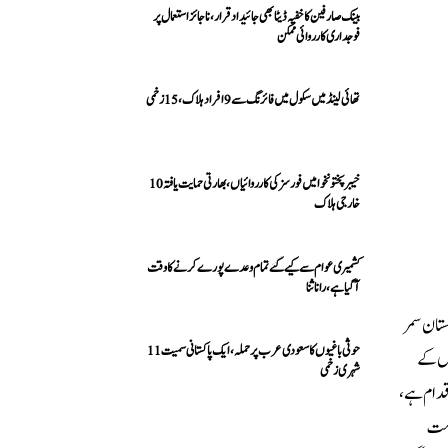
بینک صارفین کا خفیہ ڈیٹا بھی جائیداد قرار، ناجائز استعمال پر
فوجداری کارروائی ممکن
تھائی لینڈ میں سکول میں فائرنگ سے 9 افراد ہلاک، 15 زخمی
خیبرپختونخوا میں فورسز کی کارروائیاں، بھارتی حمایت یافتہ 10
خارجی ہلاک
کشمیری عوام سے کیے گئے تمام وعدے پورے کرنے کا وقت
آ گیا ہے، رانا ثنا
ستان سمر
حوثی باغیوں کا سعودی عرب پر حملہ، ایک پاکستانی سمیت 11
وں کے
شہری زخمی
قدام ہے،
ومت