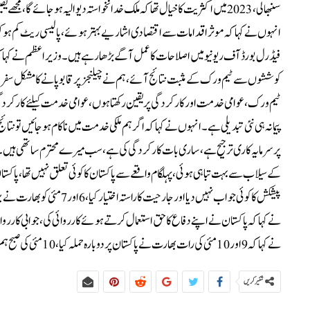
سنبھالی، 2023 میں اکثریت کا خیال تھا کہ ملک خدانخواستہ دیوالیہ ہو جائ
فیڈرل بورڈ آف ریونیو میں اصلاحات کا عمل آگے بڑھا رہے ہیں۔وزیراعظم نے کہا کہ 
کوششوں سے ٹیم ورک کے مثبت نتائج آئے، ہم نے چیلنجز پر قابو پانے کا مشکل سفر 
ٹیم ورک، عوامی خدمت اور کارکردگی پر یقین رکھتا ہوں، عوامی خدمت کیلئے کارکردگی کا م
پیمانہ ہی نئی تبدیلی ہے۔انہوں نے کہا کہ اگر ہم ملکی خدمت میں ناکام ہوجائیں تو نتا
کےسیلاب سے بہت تباہی ہوئی، پہلگام واقعے سے پاکستان کا کوئی تعلق نہیں تھا، پاکست
پیشکش کا کوئی جواب نہیں دیا 
نے کہا کہ 9 اور 10 مئی کی رات بھارت نے پاکستان پر دوبارہ حملہ کیا، 10 مئی کی صبح ہم نے پوری طاقت کے ساتھ جواب دیا اور دشمن کو سبق سکھایا۔
شئیر کریں