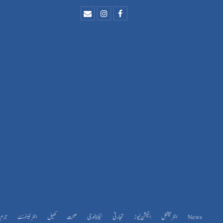
News
انٹرنیشنل
الیکشن نیوز
تجارتی
ٹیکنالوجی
صحت
کھیل
انٹرٹینمنٹ
جرم و