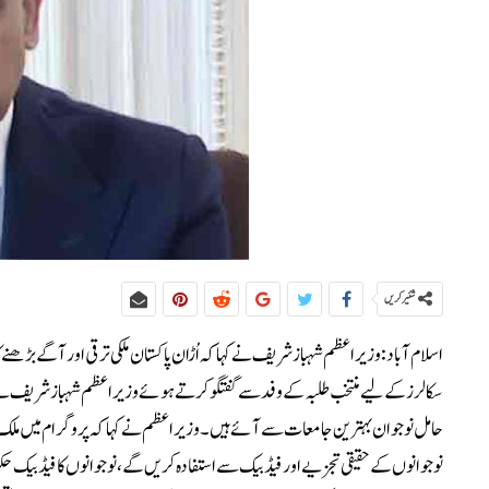
شئیر کریں
اسلام آباد:وزیراعظم شہباز شریف نے کہا کہ اُڑان پاکستان ملکی ترقی اور آگے بڑھنے
سکالرز کے لیے منتخب طلبہ کے وفد سے گفتگو کرتے ہوئے وزیراعظم شہباز شریف نے ک
حامل نوجوان بہترین جامعات سے آئے ہیں۔وزیراعظم نے کہا کہ پروگرام میں ملک کے
نوجوانوں کے حقیقی تجزیے اور فیڈ بیک سے استفادہ کریں گے، نوجوانوں کا فیڈ بیک ح