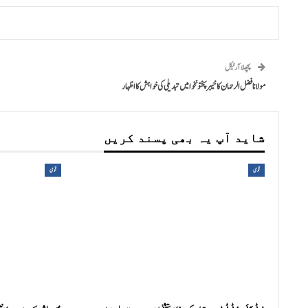
پچھلا آرٹیکل
مولانا فضل الرحمان کا خیبر پختونخوا میں تبدیلی کی خواہش کا اظہار
شاید آپ یہ بھی پسند کریں
قومی
قومی