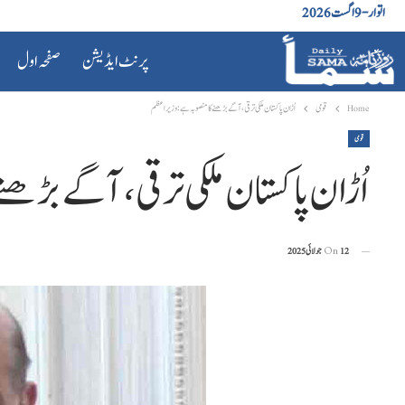
اتوار - 9 اگست 2026
پرنٹ ایڈیشن
صفحہ اول
Home
قومی
اُڑان پاکستان ملکی ترقی، آگے بڑھنے کا منصوبہ ہے: وزیراعظم
قومی
اُڑان پاکستان ملکی ترقی، آگے بڑھ
12 جولائی 2025
On