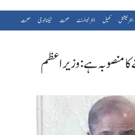
انٹرنیشنل
کھیل
انٹرٹینمنٹ
صحت
ٹیکنالوجی
صحت
نے کا منصوبہ ہے: وزیراعظم