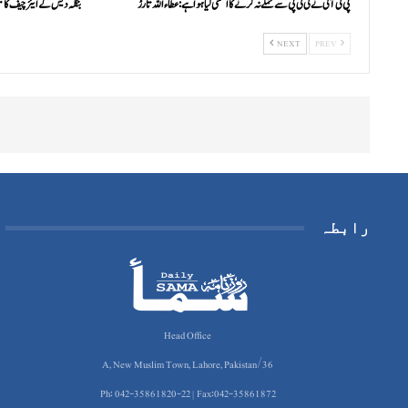
پی ٹی آئی نے ٹی ٹی پی سے حملے نہ کرنے کا استثنیٰ لیا ہوا ہے: عطاء اللہ تارڑ
بنگلہ دیش کے ایئر چیف کا نی
NEXT
PREV
رابطہ
Head Office
36/A, New Muslim Town, Lahore, Pakistan
Ph: 042-35861820-22 | Fax:042-35861872