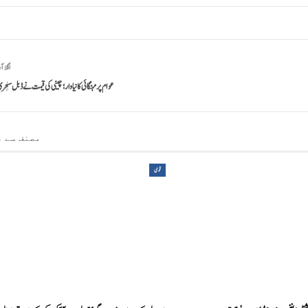
اگلا آ
عوام پر مہنگائی کا نیا وار؛ چینی کی قیمت نے ڈبل سنچر
مصنف سے ز
قومی