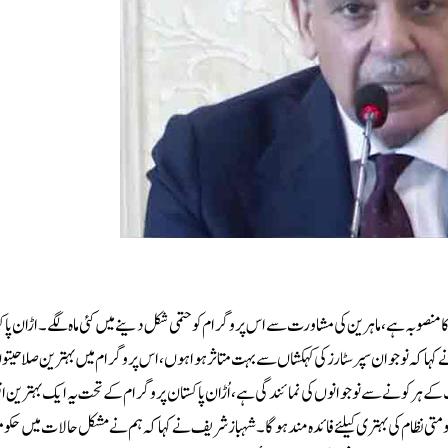
 کا منصوبہ ہے، ماہرین کی مشاورت سے اس پروگرام کو حتمی شکل دینے میں کئی ماہ لگے۔اڑان پاک
ہا کہ نوجوان سپرسٹارز کی کہکشاں سے بہت متاثر ہوا ہوں، اس پروگرام میں بہترین صلاحیت
 ہر کونے سے نوجوانوں کی نمائندگی ہے، اُڑان پاکستان پروگرام کے تحت یہ ایک بہترین ا
کومتی نظام کی بہتری کیلئے فائدہ مند ہوگا۔شہباز شریف نے کہا کہ ہم نے مشکل حالات میں حک