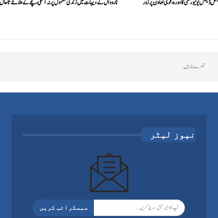
شنل ڈیفنس یونیورسٹی کا دورہ، فوجی تعاون پر زور
نارووال کے دیہات میں زندگی معمول پر نہ آ سکی، کچے کے علاقے تاحال
تبصرے بند ہیں.
نیوز لیٹر
سبسکرائب کریں