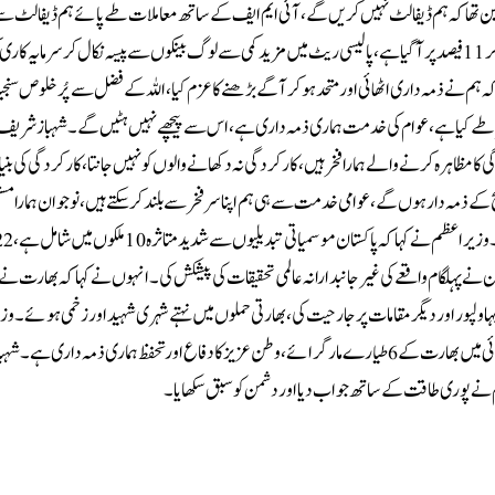
ے گا، مجھے یقین تھا کہ ہم ڈیفالٹ نہیں کریں گے، آئی ایم ایف کے ساتھ معاملات طے پائے ہم ڈیفالٹ 
انہوں نے کہا کہ موثر اقدامات سے اقتصادی اشاریے بہتر ہوئے، پالیسی ریٹ کم ہو کر 11 فیصد پر آگیا ہے، پالیسی ریٹ میں مزید کمی سے لوگ بینکوں سے پیسہ نکال کر س
ہم نے ذمہ داری اٹھائی اور متحد ہوکر آگے بڑھنے کا عزم کیا، اللہ کے فضل سے پُرخلوص سنجی
طے کیا ہے، عوام کی خدمت ہماری ذمہ داری ہے، اس سے پیچھے نہیں ہٹیں گے۔شہباز شریف کا ک
ظاہرہ کرنے والے ہمارا فخر ہیں، کارکردگی نہ دکھانے والوں کو نہیں جانتا، کارکردگی کی بنیاد 
ئج کے ذمہ دار ہوں گے، عوامی خدمت سے ہی ہم اپنا سر فخر سے بلند کر سکتے ہیں، نوجوان ہمارا م
پر سرمایہ کاری ترجیح ہے، ساری بات کارکردگی کی ہے، سب م
ان نے پہلگام واقعے کی غیرجانبدارانہ عالمی تحقیقات کی پیشکش کی۔انہوں نے کہا کہ بھارت نے 
اور جارحیت کا راستہ اختیار کیا، 6 اور 7 مئی کو بھارت نے بہاولپور اور دیگر مقامات پر جارحیت کی، بھارتی حملوں میں نہتے شہری شہید اور زخمی ہ
نے کہا کہ پاکستان نے اپنے دفاع کا حق استعمال کرتے ہوئے کارروائی کی، جوابی کارروائی میں بھارت کے 6 طیارے مارگرائے، وطن عزیز کا دفاع اور تحفظ ہماری ذم