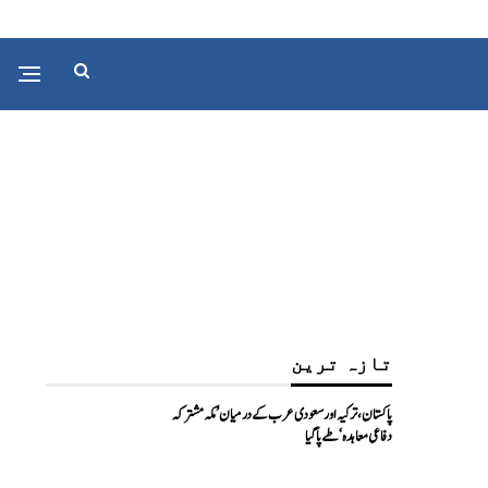
تازہ ترین
پاکستان، ترکیہ اور سعودی عرب کے درمیان ’مکہ مشترکہ
دفاعی معاہدہ‘ طے پا گیا