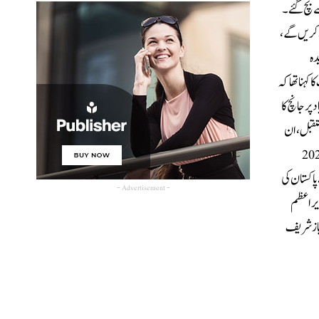
سے بچ گئے۔
رمایہ کاری کریں گے،
دہ
ہنا تھا کہ
پر جانچ کا
ستقبل، ان
یرے محترم ساتھی ہیں۔وزیراعظم نے کہا کہ پاکستان موسمیاتی تبدیلیوں سے شدید متاثرہ 10 ملکوں میں شامل ہے، 2022
پاکستان کی
- Advertisement -
وئے۔وزیراعظم
ہ داری ہے۔شہبازشریف