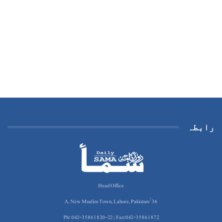
رابطہ
Head Office
36/A, New Muslim Town, Lahore, Pakistan
Ph: 042-35861820-22 | Fax:042-35861872