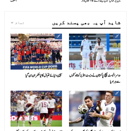
میں یرغمال نہیں بننے دے گا، اسحاق ڈار
آصف
شاید آپ یہ بھی پسند کریں
تمام
کھیل
کھیل
دوسرا ٹیسٹ میچ: پاکستان نے ویسٹ انڈیز کو 8 وکٹوں
سپین دنیائے فٹبال کا نیا حکمران بن گیا
سے ہرا دیا
کھیل
کھیل