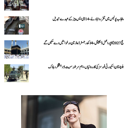
پنجاب پولیس میں تقرر و تبادلے، 14 ڈی ایس پیز کے عہدے تبدیل
حج 2027 کا پورا عمل ڈیجیٹل، 4 لاکھ رجسٹرڈ عازمین درخواستیں دے سکیں گے
بلوچستان: سکیورٹی فورسز کی کارروائیاں، اہم سرغنہ سمیت 5 دہشتگرد ہلاک