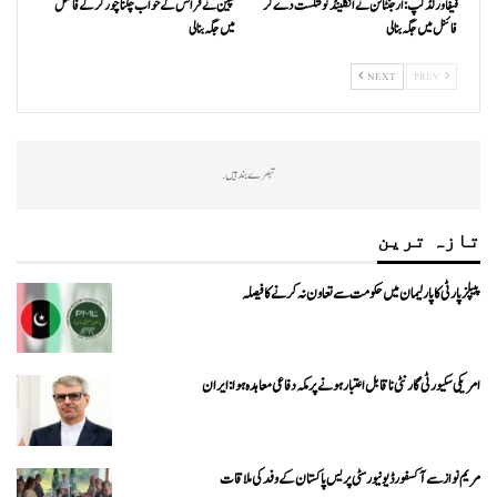
فیفا ورلڈکپ: ارجنٹائن نے انگلینڈ کو شکست دے کر
سپین نے فرانس کے خواب چکنا چور کر کے فائنل
فائنل میں جگہ بنا لی
میں جگہ بنا لی
NEXT
PREV
تبصرے بند ہیں.
تازہ ترین
پیپلزپارٹی کا پارلیمان میں حکومت سے تعاون نہ کرنے کا فیصلہ
امریکی سکیورٹی گارنٹی ناقابل اعتبار ہونے پر مکہ دفاعی معاہدہ ہوا: ایران
مریم نواز سے آکسفورڈ یونیورسٹی پریس پاکستان کے وفد کی ملاقات