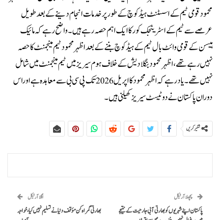
محمود قومی ٹیم کے اسسٹنٹ ہیڈ کوچ کے طور پر خدمات انجام دینے کے بعد طویل
عرصے سے ٹیم کے اسٹریٹجک کور کا ایک اہم حصہ رہے ہیں۔واضح رہے کہ مائیک
ہیسن کے قومی وائٹ بال ٹیم کے ہیڈ کوچ بننے کے بعد اظہر محمود ٹیم مینجمنٹ کا حصہ
نہیں رہے تھے، اظہر محمود بنگلا دیش کے خلاف ہوم سیریز میں ٹیم مینجمنٹ میں شامل
نہیں تھے۔یاد رہے کہ اظہر محمود کا اپریل 2026 تک پی سی بی سے معاہدہ ہے اوراس
دوران پاکستان نے دو ٹیسٹ سیریز کھیلنی ہیں۔
شئیر کریں
پچھلا آرٹیکل
اگلا آرٹیکل
پاکستان اپنے شہریوں کو بھارتی آبی جارحیت کے نتیجے
بھارتی گمراہ کن مؤقف دنیا نے تسلیم نہیں کیا، خواجہ