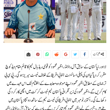
شئیر کریں
لاہور: پاکستان کے سابق آل راؤنڈر اظہر محمود کو قومی ریڈ بال ٹیم کا قائم مقام ہیڈ کوچ
مقرر کر دیا گیا ان کی پہلی اسائمنٹ جنوبی افریقا کے خلاف ٹیسٹ سیریز ہوگی۔پی سی بی
ترجمان کے مطابق اظہر محمود اپنے موجودہ معاہدے کے اختتام تک اس عہدے میں
کام کریں گے، اظہر محمود کی زیر نگرانی پاکستان ٹیم ٹیسٹ کرکٹ میں اچھی کارکردگی
دکھائے گی۔اکتوبر نومبر میں جنوبی افریقا کی ٹیسٹ ٹیم کے ساتھ دو میچز پاکستان میں
طے ہیں، جن کے لیے اظہر محمود ٹیم تیار کریں گے۔یاد رہے کہ سابق آل راؤنڈر اظہر