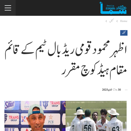
Home
کھیل
کھیل
اظہر محمود قومی ریڈ بال ٹیم کے قائم
مقام ہیڈ کوچ مقرر
30 جون 2025
On