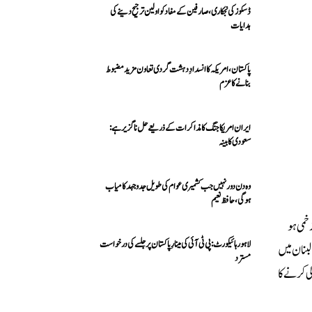
ڈسکوز کی نجکاری،صارفین کے مفاد کو اولین ترجیح دینے کی
ہدایات
پاکستان، امریکہ کا انسدادِ دہشت گردی تعاون مزید مضبوط
بنانے کا عزم
ایران امریکا جنگ کا مذاکرات کے ذریعے حل ناگزیر ہے:
سعودی کابینہ
وہ دن دور نہیں جب کشمیری عوام کی طویل جدوجہد کامیاب
ہوگی،حافظ نعیم
، جس کے باعث 28 افراد شہید اور متعدد زخمی ہو
لاہور ہائیکورٹ: پی ٹی آئی کی مینارِ پاکستان پر جلسے کی درخواست
 لبنان میں
مسترد
ی کرنے کا