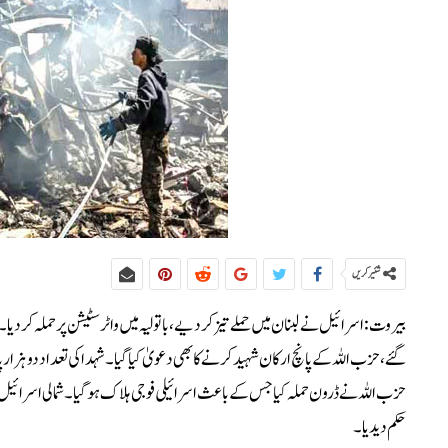
شئیر کریں
گئے، حزب اللہ کے پانچ ارکان شہید کرنے کا بھی دعویٰ کیا گیا۔شہدا کی تعداد دوہزار پانچ
حزب اللہ نے ڈرون حملہ کیا جس کے باعث اسرائیلی فوجی ہلاک ہوگیا۔شمالی اسرائیل میں
حکم دیدیا۔