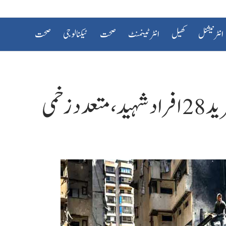
انٹرنیشنل
کھیل
انٹرٹینمنٹ
صحت
ٹیکنالوجی
صحت
 زخمی