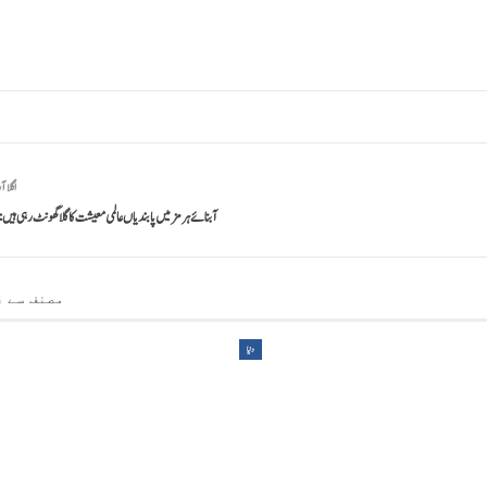
اگلا آ
آبنائے ہرمز میں پابندیاں عالمی معیشت کا گلا گھونٹ رہی ہیں: 
مصنف سے ز
دنیا