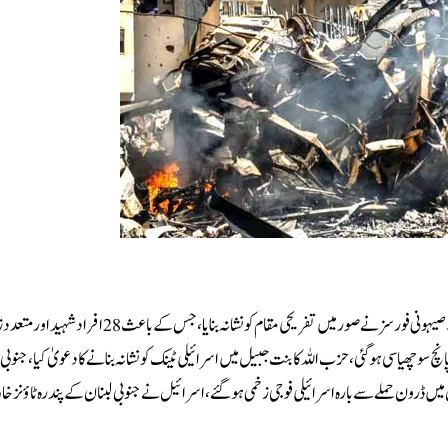
بیروت:اسرائیل نے لبنان میں حملے تیز کر دیے، باتولیہ میں واٹر سٹیشن پر حملہ کر دیا۔صیہونی فورسز نے صور میں تفریحی مقام کو نشانہ بنایا
 سو چھیاسی ہوگئی، حزب اللہ کا بنت جبیل میں اسرائیلی ٹینک کو نشانہ بنانے کا دعویٰ کیا، جنوبی
 ڈرون حملے سے بارہ اسرائیلی فوجی زخمی ہوگئے، اسرائیل نے جنوبی لبنان کے پندرہ ٹاؤنز خال