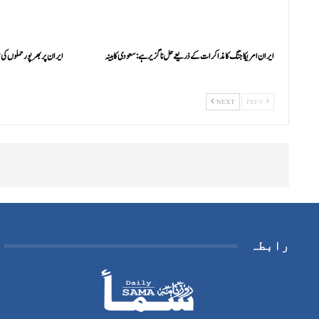
ایران امریکا جنگ کا مذاکرات کے ذریعے حل ناگزیر ہے: سعودی کابینہ
ایران پر بھرپور حملوں کی ت
NEXT
PREV
رابطہ