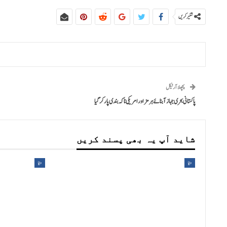
شئیر کریں
پچھلا آرٹیکل
پاکستانی بحری جہاز آبنائے ہرمز اور امریکی ناکہ بندی پار کر گیا
شاید آپ یہ بھی پسند کریں
دنیا
دنیا