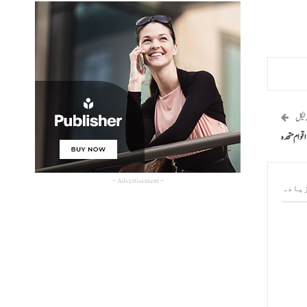
رٹیکل
اقوام متحدہ
- Advertisement -
یادہ