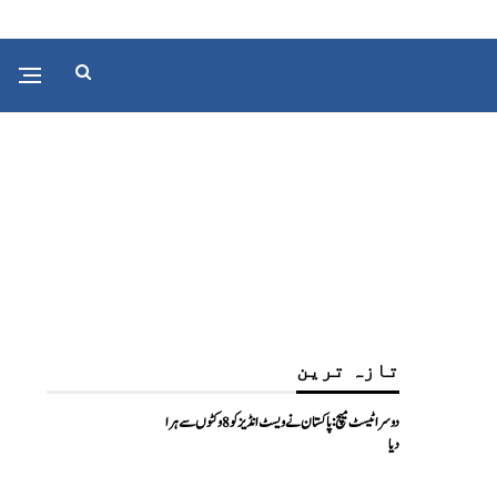
تازہ ترین
دوسرا ٹیسٹ میچ: پاکستان نے ویسٹ انڈیز کو 8 وکٹوں سے ہرا
دیا