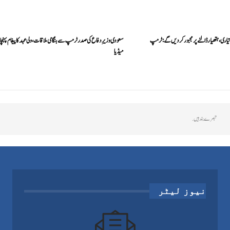
یاری، ہتھیار ڈالنے پر مجبور کر دیں گے: ٹرمپ
سعودی وزیرِدفاع کی صدر ٹرمپ سے ہنگامی ملاقات، ولی عہد کا پیغام پہنچای
میڈیا
تبصرے بند ہیں.
نیوز لیٹر