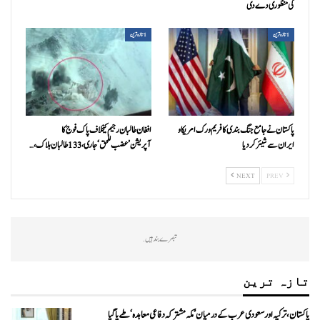
کی منظوری دے دی
1تازہ ترین
1تازہ ترین
پاکستان نے جامع جنگ بندی کا فریم ورک امریکا و
افغان طالبان رجیم کیخلاف پاک فوج کا
ایران سے شیئر کر دیا
آپریشن’عضب للحق‘ جاری، 133 طالبان ہلاک،…
NEXT
PREV
تبصرے بند ہیں.
تازہ ترین
پاکستان، ترکیہ اور سعودی عرب کے درمیان ’مکہ مشترکہ دفاعی معاہدہ‘ طے پا گیا