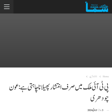
Home
1تازہ ترین
پی ٹی آئی ملک میں صرف انتشار پھیلانا چاہتی ہے: عون
چودھری
3 جولائی 2024
On