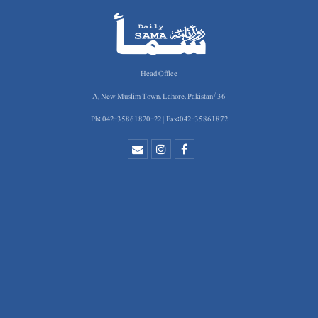
Head Office
36/A, New Muslim Town, Lahore, Pakistan
Ph: 042-35861820-22 | Fax:042-35861872