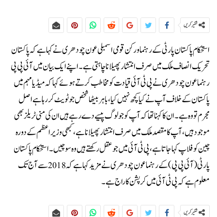
شئیر کریں
استحکام پاکستان پارٹی کے رہنما و رکن قومی اسمبلی عون چودھری نے کہا ہے کہ پاکستان
تحریک انصاف ملک میں صرف انتشار پھیلانا چاہتی ہے۔اپنے ایک بیان میں آئی پی پی
رہنما عون چودھری نے پی ٹی آئی قیادت کو مخاطب کرتے ہوئے کہا کہ میڈیا مہم میں
پاکستان کے خلاف آپ نے کیا کچھ نہیں کیا، باہر بیٹھا شخص جو ٹویٹ کررہا ہے اصل
مجرم تو وہ ہے۔ان کا کہنا تھا کہ آپ کو جو لوگ پیسے دے رہے ہیں ان کی منی ٹریلز بھی
موجود ہیں، آپ کا مقصد ملک میں صرف انتشار پھیلانا ہے، کبھی وزیراعظم کے دورہ
چین کو فلاپ کہا جاتا ہے، پی ٹی آئی میں جو عقل رکھتے ہیں وہ سوچیں۔استحکام پاکستان
پارٹی (آئی پی پی ) کے رہنما عون چودھری نے مزیدکہا ہے کہ 2018 سے آج تک
معلوم ہے کہ پی ٹی آئی میں کرپشن کا راج ہے۔
شئیر کریں