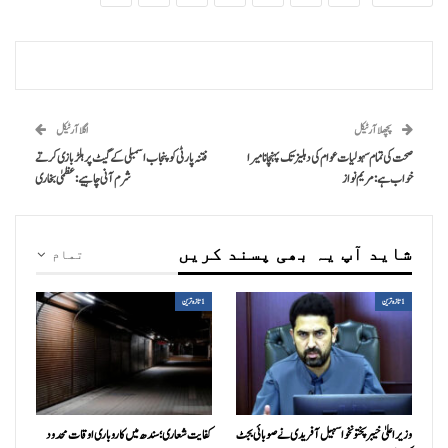
پچھلا آرٹیکل
اگلا آرٹیکل
صحت کی تمام سہولیات عوام کی دہلیز تک پہنچانا میرا
فتنہ پارٹی کو پنجاب اسمبلی کے گیٹ پر ہلڑ بازی کرتے
خواب ہے: مریم نواز
شرم آنی چاہیے: عظمیٰ بخاری
شاید آپ یہ بھی پسند کریں
تمام
1تازہ ترین
1تازہ ترین
وزیراعلیٰ خیبرپختونخوا سہیل آفریدی نے صوبائی بجٹ
کفایت شعاری؛ سندھ میں کاروباری اوقات محدود