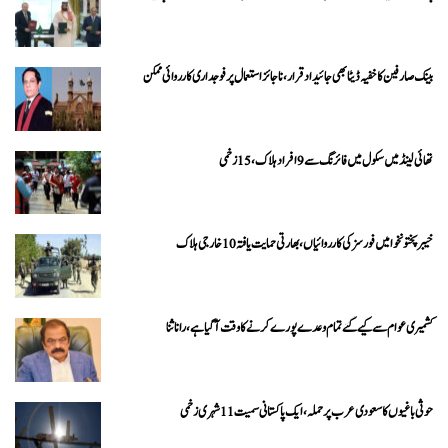
بینک صارفین کا خفیہ ڈیٹا بھی جائیداد قرار، ناجائز استعمال پر فوجداری کارروائی ممکن
تھائی لینڈ میں سکول میں فائرنگ سے 9 افراد ہلاک، 15 زخمی
خیبرپختونخوا میں فورسز کی کارروائیاں، بھارتی حمایت یافتہ 10 خارجی ہلاک
کشمیری عوام سے کیے گئے تمام وعدے پورے کرنے کا وقت آ گیا ہے، رانا ثنا
حوثی باغیوں کا سعودی عرب پر حملہ، ایک پاکستانی سمیت 11 شہری زخمی