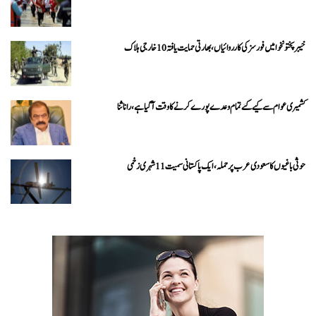
خیبرپختونخوا میں فورسز کی کارروائیاں، بھارتی حمایت یافتہ 10 خارجی ہلاک
کشمیری عوام سے کیے گئے تمام وعدے پورے کرنے کا وقت آ گیا ہے، رانا ثنا
حوثی باغیوں کا سعودی عرب پر حملہ، ایک پاکستانی سمیت 11 شہری زخمی