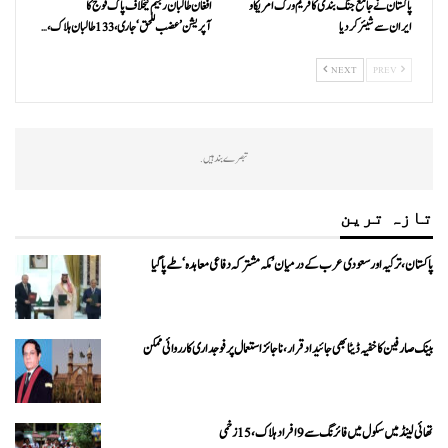
پاکستان نے جامع جنگ بندی کا فریم ورک امریکا و
افغان طالبان رجیم کیخلاف پاک فوج کا
ایران سے شیئر کر دیا
آپریشن’عضب للحق‘ جاری، 133 طالبان ہلاک،…
NEXT
PREV
تبصرے بند ہیں.
تازہ ترین
پاکستان، ترکیہ اور سعودی عرب کے درمیان ’مکہ مشترکہ دفاعی معاہدہ‘ طے پا گیا
بینک صارفین کا خفیہ ڈیٹا بھی جائیداد قرار، ناجائز استعمال پر فوجداری کارروائی ممکن
تھائی لینڈ میں سکول میں فائرنگ سے 9 افراد ہلاک، 15 زخمی