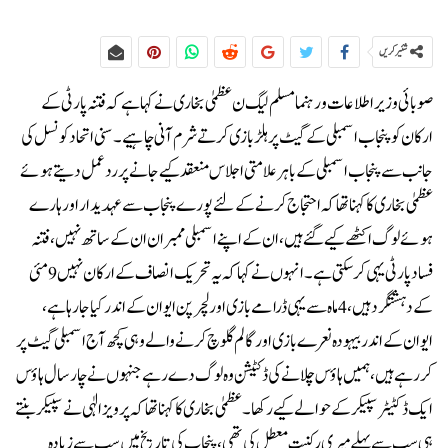
شئیر کریں
صوبائی وزیر اطلاعات و رہنما مسلم لیگ ن عظمیٰ بخاری نے کہا ہے کہ فتنہ پارٹی کے
ارکان کو پنجاب اسمبلی کے گیٹ پر ہلڑ بازی کرتے شرم آنی چاہیے۔سنی اتحاد کونسل کی
جانب سے پنجاب اسمبلی کے باہر علامتی اجلاس منعقد کیے جانے پر ردعمل دیتے ہوئے
عظمیٰ بخاری کا کہنا تھا کہ احتجاج کرنے کےلئے پورے پنجاب سے عہدیدار اور ہارے
ہوئے لوگ اکٹھے کیے گئے ہیں، ان کے اپنے اسمبلی ممبران ان کے ساتھ نہیں،فتنہ
فساد پارٹی یہی کرسکتی ہے۔انہوں نے کہا کہ یہ تحریک انصاف کے ارکان نہیں 9 مئی
کے دہشتگرد ہیں، 4 ماہ سے یہی ڈرامے بازی اور لچر پن ایوان کے اندر کیا جا رہا ہے،
ایوان کے اندر بیہودہ نعرے بازی اور گالم گلوچ کرنے والے وہی کچھ آج اسمبلی گیٹ پر
کررہے ہیں، ہمیں ہاؤس چلانے کی ڈکٹیشن وہ لوگ دے رہے جنہوں نے چار سال ہاؤس
ایک ڈکٹیٹر سپیکر کے حوالے کیے رکھا۔عظمیٰ بخاری کا کہنا تھا کہ پرویزالٰہی نے سپیکر بنتے
ہی سب سے پہلے میری رکنیت معطل کی تھی،پنجاب کی تاریخ میں سب سے زیادہ