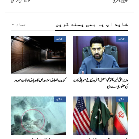
عون چودھری
مولانا فضل الرحمٰن
شاید آپ یہ بھی پسند کریں
تمام
1تازہ ترین
1تازہ ترین
وزیراعلیٰ خیبرپختونخوا سہیل آفریدی نے صوبائی بجٹ
کفایت شعاری؛ سندھ میں کاروباری اوقات محدود
کی منظوری دے دی
1تازہ ترین
1تازہ ترین