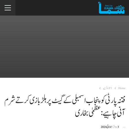
Home
1تازہ ترین
فتنہ پارٹی کو پنجاب اسمبلی کے گیٹ پر ہلڑ بازی کرتے شرم
آنی چاہیے: عظمیٰ بخاری
3 جولائی 2024
On