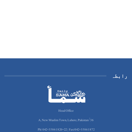
رابطہ
Head Office
36/A, New Muslim Town, Lahore, Pakistan
Ph: 042-35861820-22 | Fax:042-35861872