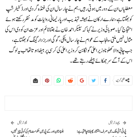
معطلیاں ان کے دور میں ہوتی رہیں، ہم نے چار سال ان کی غنڈہ گردی اور ڈکٹیٹرشپ
کو بھگتا ہے، ہمارے ارکان نے ہمیشہ تہذیب اور پارلیمانی روایات کو مدنظر رکھتے ہوئے
احتجاج کیا۔صوبائی وزیر نے کہا کہ سپیکر احمد خان نے جتنا ٹائم اور عزت ان کو دی اس کی
مثال نہیں ملتی، پنجاب کے عوام نے چار سال پنکی،گوگی اور بزدار گینگ کو بھگتا ہے،
جب چابی والا کھلونا وزیراعلیٰ گونگا بن کر وزیراعلیٰ کی کرسی پر بیٹھا ہوتا تھا تب یہ لوگ
اس کے آگے سرجھکائے بیٹھے رہتے تھے۔
شئیر کریں
پچھلا آرٹیکل
اگلا آرٹیکل
پی ٹی آئی ملک میں صرف انتشار پھیلانا چاہتی ہے:
بلوچستان اور کے پی میں حکومت نام کی کوئی چیز نہیں،